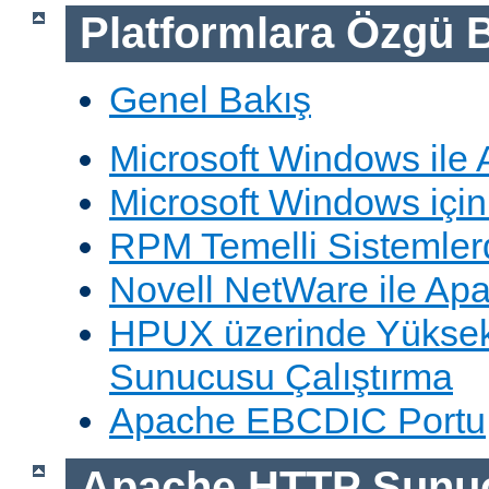
Platformlara Özgü B
Genel Bakış
Microsoft Windows ile
Microsoft Windows içi
RPM Temelli Sistemler
Novell NetWare ile Ap
HPUX üzerinde Yüksek
Sunucusu Çalıştırma
Apache EBCDIC Portu
Apache HTTP Sunu