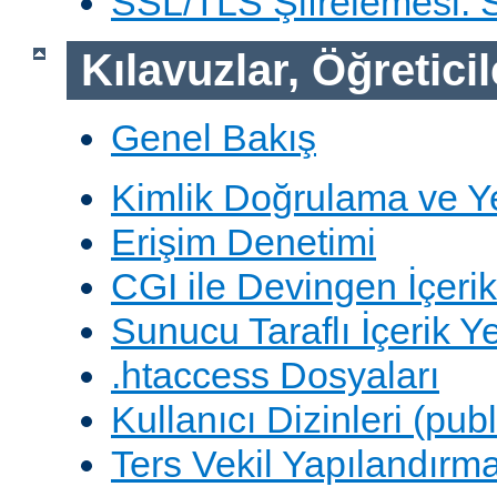
SSL/TLS Şifrelemesi:
Kılavuzlar, Öğreticil
Genel Bakış
Kimlik Doğrulama ve Y
Erişim Denetimi
CGI ile Devingen İçerik
Sunucu Taraflı İçerik Y
.htaccess Dosyaları
Kullanıcı Dizinleri (pub
Ters Vekil Yapılandırm