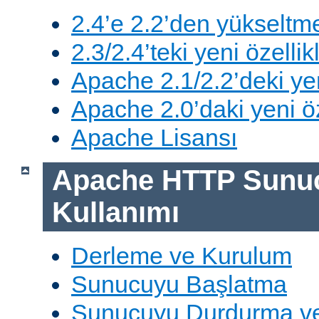
2.4’e 2.2’den yükseltm
2.3/2.4’teki yeni özellik
Apache 2.1/2.2’deki yen
Apache 2.0’daki yeni öz
Apache Lisansı
Apache HTTP Sunu
Kullanımı
Derleme ve Kurulum
Sunucuyu Başlatma
Sunucuyu Durdurma ve