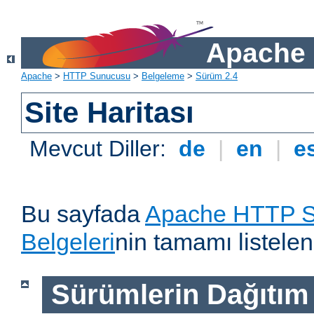
Apache 
Apache
>
HTTP Sunucusu
>
Belgeleme
>
Sürüm 2.4
Site Haritası
Mevcut Diller:
de
|
en
|
e
Bu sayfada
Apache HTTP S
Belgeleri
nin tamamı listelen
Sürümlerin Dağıtım B