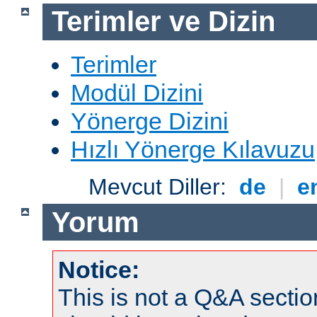
Terimler ve Dizin
Terimler
Modül Dizini
Yönerge Dizini
Hızlı Yönerge Kılavuzu
Mevcut Diller:
de
|
e
Yorum
Notice:
This is not a Q&A sect