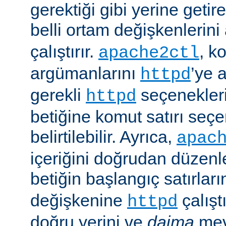
gerektiği gibi yerine getir
belli ortam değişkenlerini
çalıştırır.
, k
apache2ctl
argümanlarını
’ye 
httpd
gerekli
seçenekler
httpd
betiğine komut satırı seçe
belirtilebilir. Ayrıca,
apac
içeriğini doğrudan düzenl
betiğin başlangıç satırlar
değişkenine
çalışt
httpd
doğru yerini ve
daima
mev