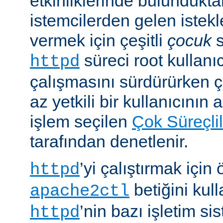
etkinliklerinde bulundukt
istemcilerden gelen istekl
vermek için çeşitli
çocuk
s
süreci root kullanıc
httpd
çalışmasını sürdürürken 
az yetkili bir kullanıcının 
işlem seçilen
Çok Süreçli
tarafından denetlenir.
’yi çalıştırmak için
httpd
betiğini kull
apache2ctl
’nin bazı işletim si
httpd