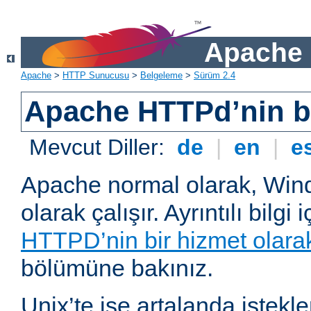
Apache 
Apache
>
HTTP Sunucusu
>
Belgeleme
>
Sürüm 2.4
Apache HTTPd’nin ba
Mevcut Diller:
de
|
en
|
e
Apache normal olarak, Wind
olarak çalışır. Ayrıntılı bilgi 
HTTPD’nin bir hizmet olarak 
bölümüne bakınız.
Unix’te ise artalanda istekl