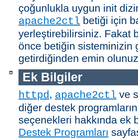
çoğunlukla uygun init dizi
betiği için b
apache2ctl
yerleştirebilirsiniz. Fak
önce betiğin sisteminizin 
getirdiğinden emin olunuz
Ek Bilgiler
,
ve s
httpd
apache2ctl
diğer destek programların
seçenekleri hakkında ek b
Destek Programları
sayfas