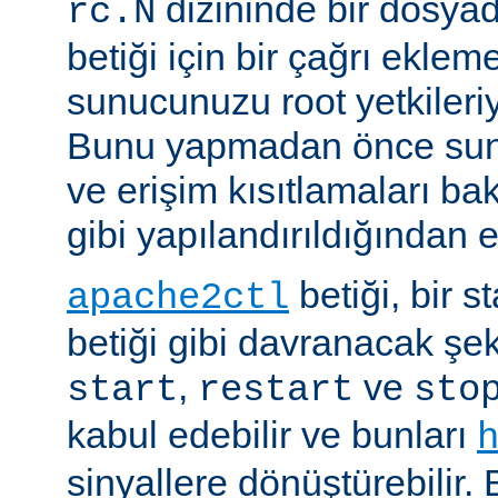
dizininde bir dosyad
rc.N
betiği için bir çağrı eklem
sunucunuzu root yetkileriy
Bunu yapmadan önce sun
ve erişim kısıtlamaları ba
gibi yapılandırıldığından 
betiği, bir s
apache2ctl
betiği gibi davranacak şek
,
ve
start
restart
sto
kabul edebilir ve bunları
sinyallere dönüştürebilir