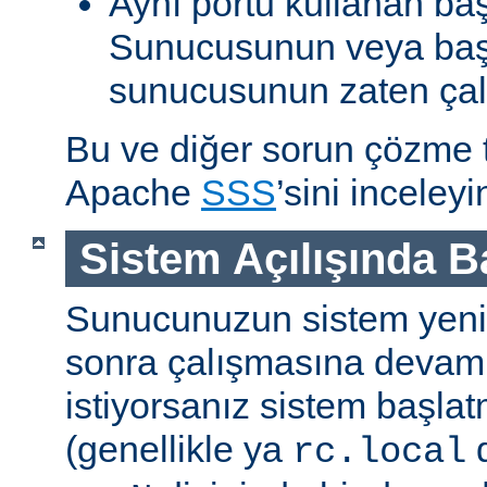
Aynı portu kullanan ba
Sunucusunun veya baş
sunucusunun zaten çal
Bu ve diğer sorun çözme ta
Apache
SSS
’sini inceleyi
Sistem Açılışında 
Sunucunuzun sistem yenid
sonra çalışmasına devam
istiyorsanız sistem başlat
(genellikle ya
d
rc.local