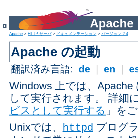
Apach
Apache
>
HTTP サーバ
>
ドキュメンテーション
>
バージョン 2.4
Apache の起動
翻訳済み言語:
de
|
en
|
e
Windows 上では、Apac
して実行されます。 詳細
ビスとして実行する
」をご
Unixでは、
プログラ
httpd