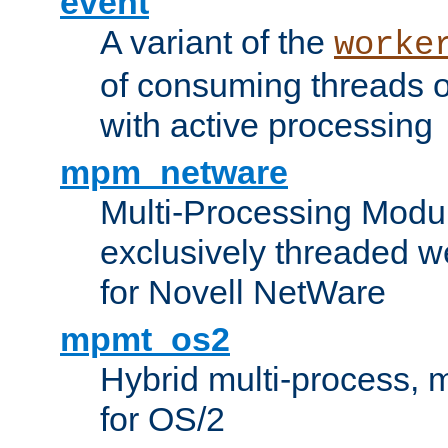
event
A variant of the
worke
of consuming threads o
with active processing
mpm_netware
Multi-Processing Modu
exclusively threaded w
for Novell NetWare
mpmt_os2
Hybrid multi-process,
for OS/2