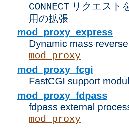
リクエスト
CONNECT
用の拡張
mod_proxy_express
Dynamic mass reverse 
mod_proxy
mod_proxy_fcgi
FastCGI support modul
mod_proxy_fdpass
fdpass external proces
mod_proxy