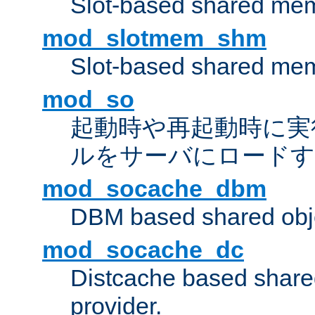
Slot-based shared mem
mod_slotmem_shm
Slot-based shared mem
mod_so
起動時や再起動時に実
ルをサーバにロード
mod_socache_dbm
DBM based shared obje
mod_socache_dc
Distcache based share
provider.