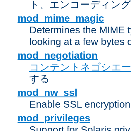
ト、エンコーディング
mod_mime_magic
Determines the MIME ty
looking at a few bytes o
mod_negotiation
コンテントネゴシエ
する
mod_nw_ssl
Enable SSL encryption
mod_privileges
Support for Solaris priv