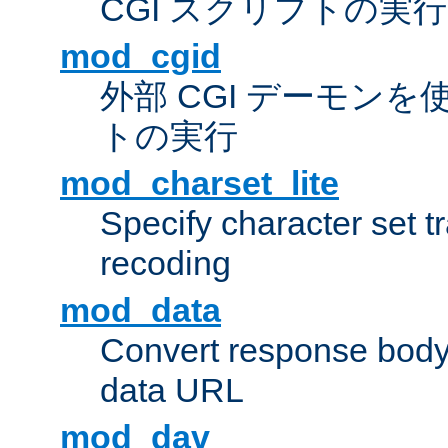
CGI スクリプトの実行
mod_cgid
外部 CGI デーモンを使
トの実行
mod_charset_lite
Specify character set tr
recoding
mod_data
Convert response bod
data URL
mod_dav