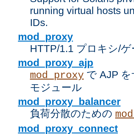
running virtual hosts un
IDs.
mod_proxy
HTTP/1.1 プロキ
mod_proxy_ajp
で AJP
mod_proxy
モジュール
mod_proxy_balancer
負荷分散のための
mod
mod_proxy_connect