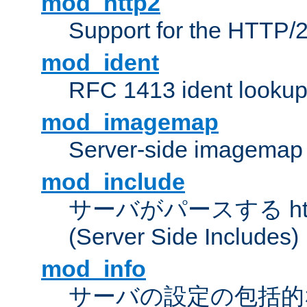
mod_http2
Support for the HTTP/2
mod_ident
RFC 1413 ident looku
mod_imagemap
Server-side imagemap
mod_include
サーバがパースする ht
(Server Side Includes)
mod_info
サーバの設定の包括的