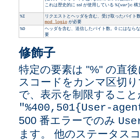
これは歴史的に ssl が使用している
構
%{
var
}c
リクエストとヘッダを含む、受け取ったバイト数。
%I
が必要
mod_logio
ヘッダを含む、送信したバイト数。0 にはなら
%O
要
修飾子
特定の要素は "%" の直後
スコードをカンマ区切り
で、表示を制限すること
"%400,501{User-agen
500 番エラーでのみ
Use
ます。 他のステータス