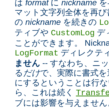
は
format
に
nickname
を
マット文字列全体を再び
の
nickname
を続きの
Lo
ティブや
デ
CustomLog
ことができます。 Nickn
ディレクテ
LogFormat
ません
-- すなわち、ニ
る
だけ
で、実際に書式を
にするということは行な
ら、これは続く
Transf
ブには影響を与えません