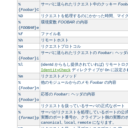
サーバに送られたリクエスト中のクッキー
Foob
%
{
Foobar
}C
リクエストを処理するのにかかった時間、マイ
%D
環境変数
FOOBAR
の内容
%
{
FOOBAR
}e
ファイル名
%f
リモートホスト
%h
リクエストプロトコル
%H
サーバに送られたリクエストの
ヘッダ
%
Foobar
:
{
Foobar
}i
(identd からもし提供されていれば) リモート
%l
ディレクティブが
に設定さ
IdentityCheck
On
リクエストメソッド
%m
他のモジュールからのメモ
Foobar
の内容
%
{
Foobar
}n
応答の
ヘッダの内容
%
Foobar
:
{
Foobar
}o
リクエストを扱っているサーバの正式なポート
%p
サーバがリクエストを処理しているポートの公
%
実際のポート番号か、クライアント側の実際のポート
{
format
}p
,
,
になります。
canonical
local
remote