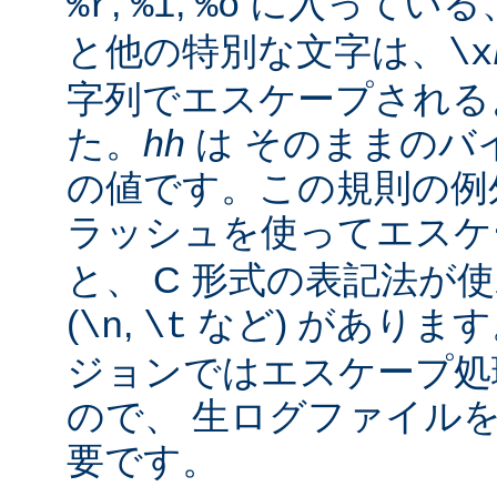
,
,
に入っている
%r
%i
%o
と他の特別な文字は、
\x
字列でエスケープされる
た。
hh
は そのままのバイ
の値です。この規則の例
ラッシュを使ってエス
と、 C 形式の表記法が
(
,
など) があります。
\n
\t
ジョンではエスケープ処
ので、 生ログファイル
要です。