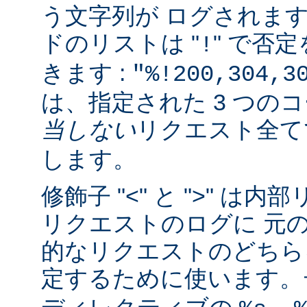
う文字列が ログされま
ドのリストは "
" で否
!
きます :
"%!200,304,3
は、指定された 3 つの
当しない
リクエスト全
します。
修飾子 "<" と ">" 
リクエストのログに 元
的なリクエストのどちら
定するために使います。