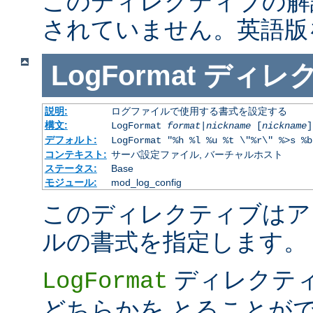
このディレクティブの解
されていません。英語版
LogFormat
ディレ
説明:
ログファイルで使用する書式を設定する
構文:
LogFormat
format
|
nickname
[
nickname
]
デフォルト:
LogFormat "%h %l %u %t \"%r\" %>s %b
コンテキスト:
サーバ設定ファイル, バーチャルホスト
ステータス:
Base
モジュール:
mod_log_config
このディレクティブはア
ルの書式を指定します。
ディレクテ
LogFormat
どちらかを とることが