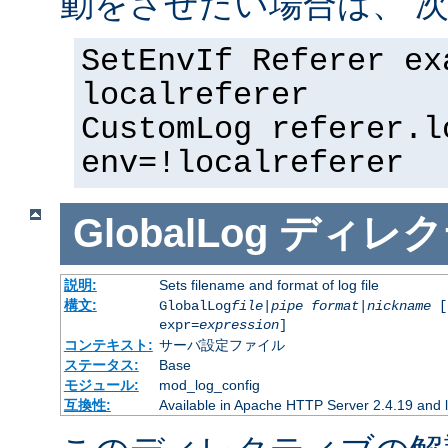
動をさせたい場合は、 次
SetEnvIf Referer ex
localreferer
CustomLog referer.l
env=!localreferer
GlobalLog
ディレク
説明:
Sets filename and format of log file
構文:
GlobalLog
file
|
pipe
format
|
nickname
[
expr=
expression
]
コンテキスト:
サーバ設定ファイル
ステータス:
Base
モジュール:
mod_log_config
互換性:
Available in Apache HTTP Server 2.4.19 and l