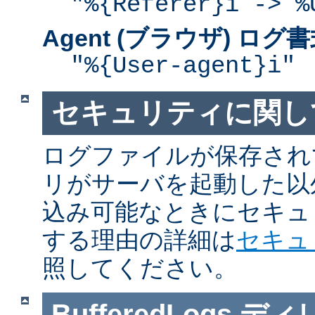
"%{Referer}i -> %
Agent (ブラウザ) ログ
"%{User-agent}i"
セキュリティに関し
ログファイルが保存され
リがサーバを起動した以
込み可能なときにセキュ
する理由の詳細は
セキュ
照してください。
BufferedLogs
ディ