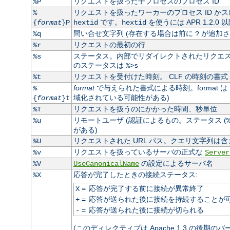
リクエストを扱った子プロセスのプロセス ID
%P
リクエストを扱ったワーカーのプロセス ID かス
%
です。
を使うには APR 1.2.0
{
format
}P
hextid
hextid
問い合せ文字列 (存在する場合は前に
が追加さ
%q
?
リクエストの最初の行
%r
ステータス。内部でリダイレクトされたリクエスト
%s
のステータスは
%>s
リクエストを受付けた時刻。 CLF の時刻の書式 
%t
format
で与えられた書式による時刻。format は
%
域化されている可能性がある)
{
format
}t
リクエストを扱うのにかかった時間、秒単位
%T
リモートユーザ (認証によるもの。ステータス (
%u
がある)
リクエストされた URL パス。クエリ文字列は含
%U
リクエストを扱っているサーバの正式な
%v
Server
の設定によるサーバ名
%V
UseCanonicalName
応答が完了したときの接続ステータス:
%X
=
応答が完了する前に接続が異常終了
X
=
応答が送られた後に接続を持続することが
+
=
応答が送られた後に接続が切られる
-
(このディレクティブは Apache 1.3 の後期の