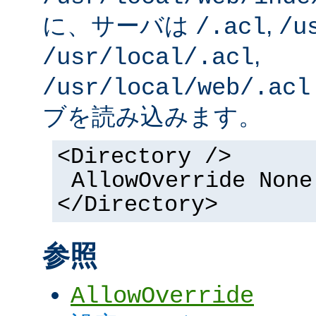
に、サーバは
,
/.acl
/u
,
/usr/local/.acl
/usr/local/web/.acl
ブを読み込みます。
<Directory />
AllowOverride None
</Directory>
参照
AllowOverride