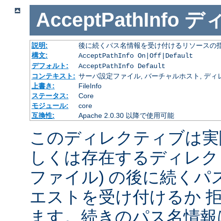
AcceptPathInfo
デ
説明:
後に続くパス名情報を受け付けるリソースの
構文:
AcceptPathInfo On|Off|Default
デフォルト:
AcceptPathInfo Default
コンテキスト:
サーバ設定ファイル, バーチャルホスト, ディレクトリ
上書き:
FileInfo
ステータス:
Core
モジュール:
core
互換性:
Apache 2.0.30 以降で使用可能
このディレクティブは実
しくは存在するディレク
ファイル) の後に続く
エストを受け付けるか 
ます。続きのパス名情報