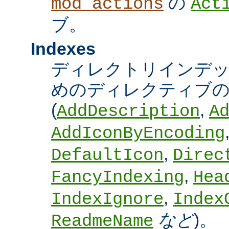
の
mod_actions
Act
ブ。
Indexes
ディレクトリインデ
めのディレクティブの
(
,
AddDescription
A
AddIconByEncoding
,
DefaultIcon
Direc
,
FancyIndexing
Hea
,
IndexIgnore
Index
など
)。
ReadmeName