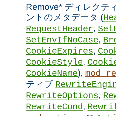
Remove* ディレクテ
ントのメタデータ (
He
,
RequestHeader
Set
,
SetEnvIfNoCase
Br
,
CookieExpires
Coo
,
CookieStyle
Cooki
),
CookieName
mod_r
ティブ
RewriteEngi
,
RewriteOptions
Re
,
RewriteCond
Rewri