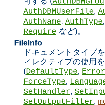
可する (
AuthDBMGrou
,
AuthDBMUserFile
A
,
AuthName
AuthType
など
)。
Require
FileInfo
ドキュメントタイプ
ィレクティブの使用を
(
,
DefaultType
Erro
,
ForceType
Languag
,
SetHandler
SetInp
,
SetOutputFilter
m