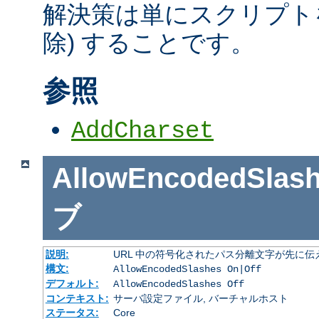
解決策は単にスクリプトを
除) することです。
参照
AddCharset
AllowEncodedSlas
ブ
説明:
URL 中の符号化されたパス分離文字が先に
構文:
AllowEncodedSlashes On|Off
デフォルト:
AllowEncodedSlashes Off
コンテキスト:
サーバ設定ファイル, バーチャルホスト
ステータス:
Core