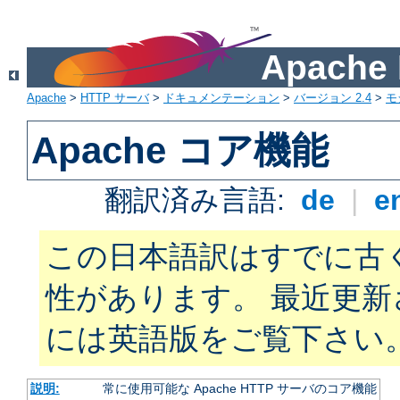
Apach
Apache
>
HTTP サーバ
>
ドキュメンテーション
>
バージョン 2.4
>
モ
Apache コア機能
翻訳済み言語:
de
|
e
この日本語訳はすでに古
性があります。 最近更
には英語版をご覧下さい
説明:
常に使用可能な Apache HTTP サーバのコア機能