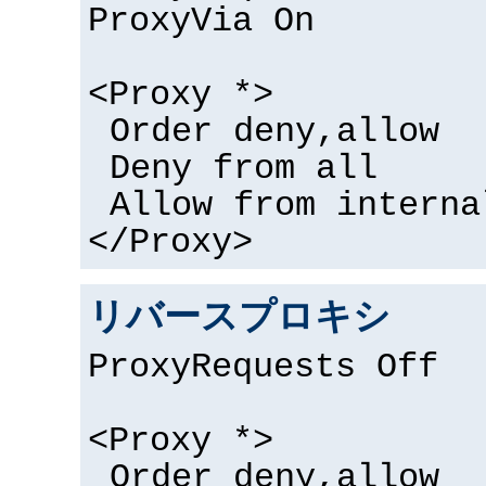
ProxyVia On
<Proxy *>
Order deny,allow
Deny from all
Allow from interna
</Proxy>
リバースプロキシ
ProxyRequests Off
<Proxy *>
Order deny,allow