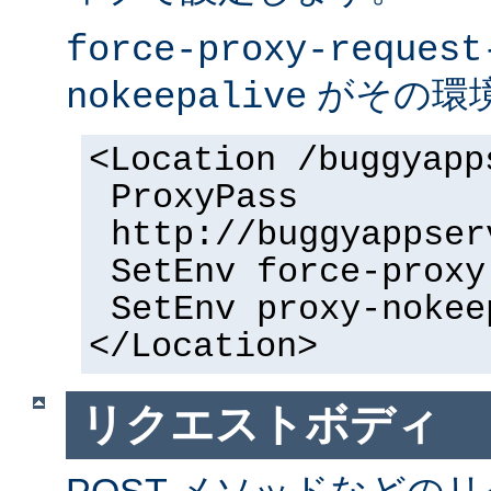
force-proxy-request
がその環
nokeepalive
<Location /buggyapp
ProxyPass
http://buggyappser
SetEnv force-proxy
SetEnv proxy-nokee
</Location>
リクエストボディ
POST メソッドなどの