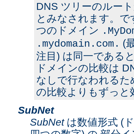
DNS ツリーのルー
とみなされます。で
つのドメイン
.MyDo
(
.mydomain.com.
注目) は同一である
ドメインの比較は D
なしで行なわれるた
の比較よりもずっと
SubNet
SubNet
は数値形式 (
四つの数字) の 部分