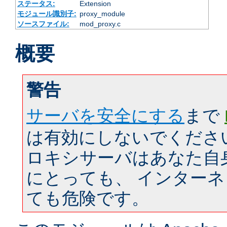
ステータス:
Extension
モジュール識別子:
proxy_module
ソースファイル:
mod_proxy.c
概要
警告
サーバを安全にする
まで
は有効にしないでくださ
ロキシサーバはあなた自
にとっても、 インター
ても危険です。