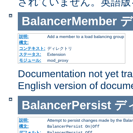
されていません。英語版
BalancerMember
デ
説明:
Add a member to a load balancing group
構文:
コンテキスト:
ディレクトリ
ステータス:
Extension
モジュール:
mod_proxy
Documentation not yet tr
English version of docum
BalancerPersist
デ
説明:
Attempt to persist changes made by the Bala
構文:
BalancerPersist On|Off
デフォルト:
BalancerPersist Off