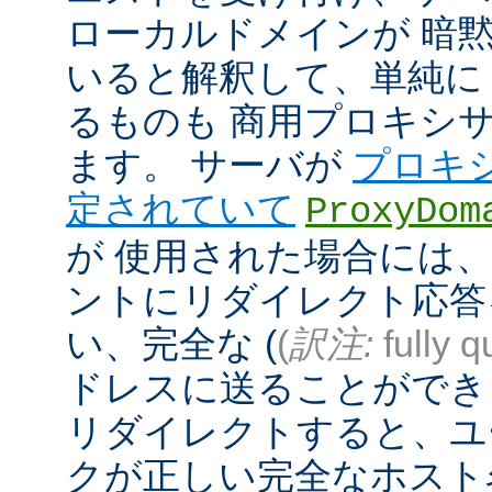
ローカルドメインが 暗
いると解釈して、単純に
るものも 商用プロキシ
ます。 サーバが
プロキ
定されていて
ProxyDom
が 使用された場合には、A
ントにリダイレクト応答
い、完全な (
(
訳注:
fully q
ドレスに送ることができ
リダイレクトすると、ユ
クが正しい完全なホスト