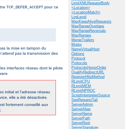
LimitXMLRequestBody
ltre
pour ce
TCP_DEFER_ACCEPT
<Location>
<LocationMatch>
LogLevel
MaxKeepAliveRequests
MaxRangeOverlaps
MaxRangeReversals
MaxRanges
MergeTrailers
Mutex
pas la mise en tampon du
NameVirtualHost
'attend pas la transmission des
Options
Protocol
Protocols
ProtocolsHonorOrder
les interfaces réseau dont le pilote
QualifyRedirectURL
ware.
RegisterHttpMethod
RLimitCPU
RLimitMEM
RLimitNPROC
 initial et l'adresse réseau
ScriptInterpreterSource
ice, elle a été désactivée.
SeeRequestTail
 est fortement conseillé aux
ServerAdmin
ServerAlias
.
ServerName
ServerPath
ServerRoot
ServerSignature