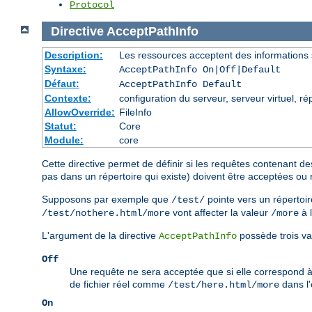
Protocol
Directive
AcceptPathInfo
Description:
Les ressources acceptent des informations
Syntaxe:
AcceptPathInfo On|Off|Default
Défaut:
AcceptPathInfo Default
Contexte:
configuration du serveur, serveur virtuel, ré
AllowOverride:
FileInfo
Statut:
Core
Module:
core
Cette directive permet de définir si les requêtes contenant de
pas dans un répertoire qui existe) doivent être acceptées ou 
Supposons par exemple que
pointe vers un répertoir
/test/
vont affecter la valeur
à 
/test/nothere.html/more
/more
L'argument de la directive
possède trois va
AcceptPathInfo
Off
Une requête ne sera acceptée que si elle correspond 
de fichier réel comme
dans l
/test/here.html/more
On