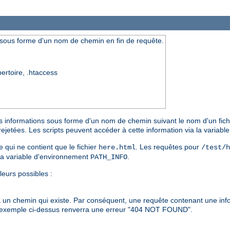
 sous forme d'un nom de chemin en fin de requête.
pertoire, .htaccess
s informations sous forme d'un nom de chemin suivant le nom d'un fichie
rejetées. Les scripts peuvent accéder à cette information via la variab
e qui ne contient que le fichier
. Les requêtes pour
here.html
/test/h
la variable d'environnement
.
PATH_INFO
leurs possibles :
à un chemin qui existe. Par conséquent, une requête contenant une in
'exemple ci-dessus renverra une erreur "404 NOT FOUND".