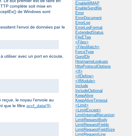
n. Le but premier est de faire en
EnableMMAP
HTTP complète soit mise en
EnableSendfile
AcceptEx() de Windows sont
Error
ErrorDocument
ErrorLog
cessitent l'envoi de données par le
ErrorLogFormat
ExtendedStatus
FileETag
<Files>
<FilesMatch>
ForceType
à utiliser avec un port en écoute,
GprofDir
HostnameLookups
HttpProtocolOptions
<If>
<IfDefine>
<IfModule>
Include
IncludeOptional
KeepAlive
reçue, le noyau l'envoie au
KeepAliveTimeout
<Limit>
 que le filtre
accf_data(9)
.
<LimitExcept>
LimitInternalRecursion
LimitRequestBody
LimitRequestFields
LimitRequestFieldSize
LimitRequestLine