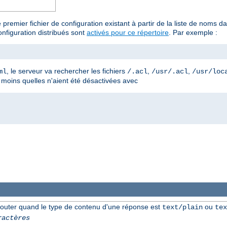
 premier fichier de configuration existant à partir de la liste de noms
nfiguration distribués sont
activés pour ce répertoire
. Par exemple :
, le serveur va rechercher les fichiers
,
,
ml
/.acl
/usr/.acl
/usr/loc
à moins quelles n'aient été désactivées avec
jouter quand le type de contenu d'une réponse est
ou
text/plain
tex
ractères