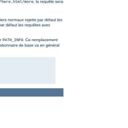
, la requête sera
/here.html/more
iers normaux rejette par défaut les
par défaut les requêtes avec
er
. Ce remplacement
PATH_INFO
estionnaire de base va en général