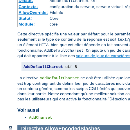
Défaut:
AddDefaultCharset Off
Contexte:
configuration du serveur, serveur virtuel, ré
AllowOverride:
FileInfo
Statut:
Core
Module:
core
Cette directive spécifie une valeur par défaut pour le paramè
seulement si le type de contenu de la réponse est soit
text/
un élément
, bien que cet effet dépende en fait souvent d
META
fonctionnalité.
ajoute un jeu de car
AddDefaultCharset On
qui doit appartenir à la liste des
valeurs de jeux de caractères
AddDefaultCharset
 utf-8
La directive
ne doit être utilisée que lo
AddDefaultCharset
est trop contraignant de définir leur jeu de caractères indiv
un contenu généré, comme les scripts CGI hérités qui peuvent
dans leur sortie. Notez cependant qu'une meilleur solution con
pas les utilisateurs qui ont activé la fonctionnalité "Détecti
Voir aussi
AddCharset
Directive
AllowEncodedSlashes