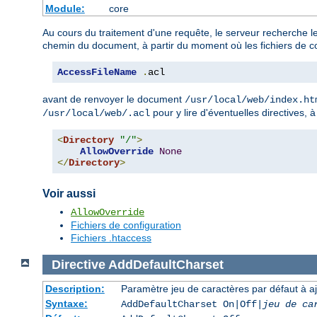
Module:
core
Au cours du traitement d'une requête, le serveur recherche le
chemin du document, à partir du moment où les fichiers de co
AccessFileName
.
acl
avant de renvoyer le document
/usr/local/web/index.ht
pour y lire d'éventuelles directives, 
/usr/local/web/.acl
<
Directory
"/"
>
AllowOverride
None
</
Directory
>
Voir aussi
AllowOverride
Fichiers de configuration
Fichiers .htaccess
Directive
AddDefaultCharset
Description:
Paramètre jeu de caractères par défaut à a
Syntaxe:
AddDefaultCharset On|Off|
jeu de ca