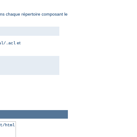
 dans chaque répertoire composant le
et
al/.acl
t/html