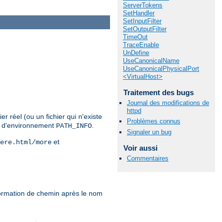
ServerTokens
SetHandler
SetInputFilter
SetOutputFilter
TimeOut
TraceEnable
UnDefine
UseCanonicalName
UseCanonicalPhysicalPort
<VirtualHost>
Traitement des bugs
Journal des modifications de
httpd
r réel (ou un fichier qui n'existe
Problèmes connus
le d'environnement
.
PATH_INFO
Signaler un bug
et
ere.html/more
Voir aussi
Commentaires
formation de chemin après le nom