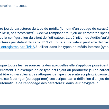
pertoire, .htaccess
tre jeu de caractères du type de média (le nom d'un codage de caractèr
, soit
. Ceci va remplacer tout jeu de caractères spéci
plain
text/html
e la configuration du client de l'utilisateur. La définition de
AddDefaul
actères par défaut de
. Toute autre valeur peut être défini
iso-8859-1
 enregistrés par l'IANA
à utiliser dans les types de média Internet (ty
rsque toutes les ressources textes auxquelles elle s'applique possèdent l
iduellement. Un exemple de ce type est l'ajout du paramètre jeu de car
 être vulnérables à des attaques de type cross-site scripting à cause d
siste à corriger (ou supprimer) ces scripts, car la définition d'un jeu 
on automatique de l'encodage des caractères" dans leur navigateur.