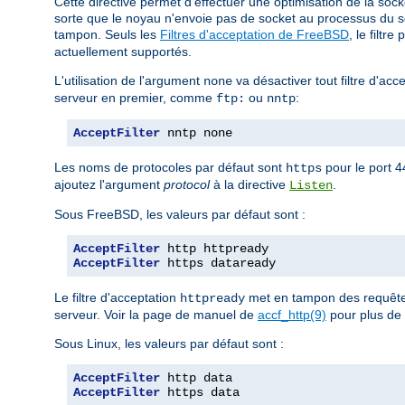
Cette directive permet d'effectuer une optimisation de la sock
sorte que le noyau n'envoie pas de socket au processus du 
tampon. Seuls les
Filtres d'acceptation de FreeBSD
, le filtre
actuellement supportés.
L'utilisation de l'argument
va désactiver tout filtre d'acc
none
serveur en premier, comme
ou
:
ftp:
nntp
AcceptFilter
 nntp none
Les noms de protocoles par défaut sont
pour le port 
https
ajoutez l'argument
protocol
à la directive
.
Listen
Sous FreeBSD, les valeurs par défaut sont :
AcceptFilter
AcceptFilter
 https dataready
Le filtre d'acceptation
met en tampon des requêtes
httpready
serveur. Voir la page de manuel de
accf_http(9)
pour plus de 
Sous Linux, les valeurs par défaut sont :
AcceptFilter
AcceptFilter
 https data