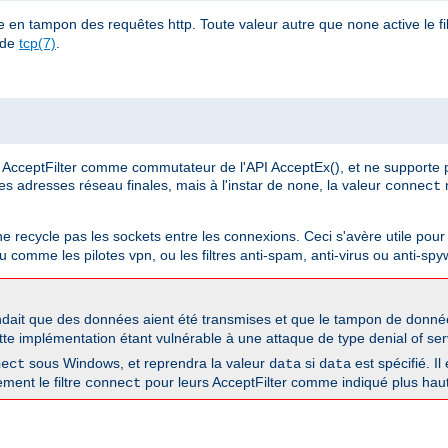
e en tampon des requêtes http. Toute valeur autre que
active le fi
none
 de
tcp(7)
.
AcceptFilter comme commutateur de l'API AcceptEx(), et ne supporte 
 les adresses réseau finales, mais à l'instar de
, la valeur
n
none
connect
 ne recycle pas les sockets entre les connexions. Ceci s'avère utile pour 
 comme les pilotes vpn, ou les filtres anti-spam, anti-virus ou anti-spy
dait que des données aient été transmises et que le tampon de données
tte implémentation étant vulnérable à une attaque de type denial of serv
sous Windows, et reprendra la valeur
si
est spécifié. Il
nect
data
data
ement le filtre
pour leurs AcceptFilter comme indiqué plus haut
connect