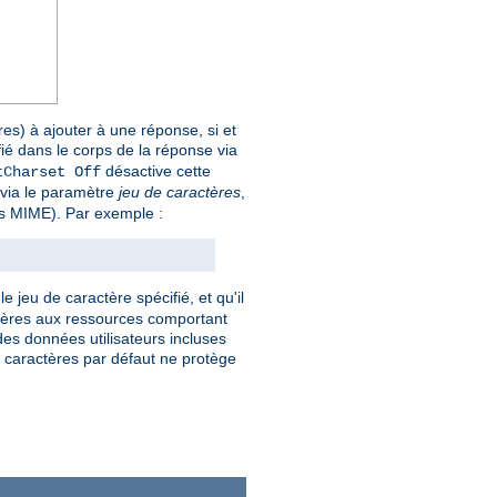
es) à ajouter à une réponse, si et
fié dans le corps de la réponse via
désactive cette
tCharset Off
e via le paramètre
jeu de caractères
,
pes MIME). Par exemple :
e jeu de caractère spécifié, et qu'il
actères aux ressources comportant
es données utilisateurs incluses
de caractères par défaut ne protège