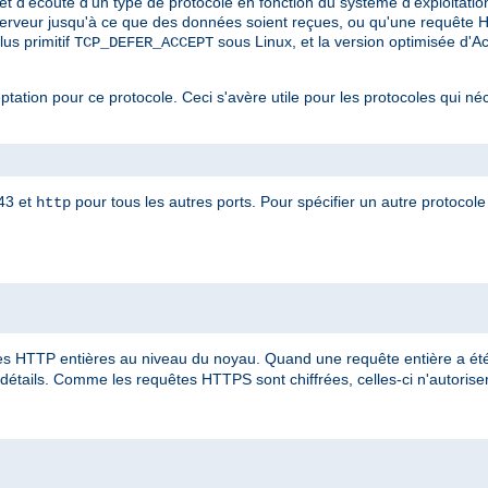
et d'écoute d'un type de protocole en fonction du système d'exploitatio
serveur jusqu'à ce que des données soient reçues, ou qu'une requête 
 plus primitif
sous Linux, et la version optimisée d'
TCP_DEFER_ACCEPT
eptation pour ce protocole. Ceci s'avère utile pour les protocoles qui né
443 et
pour tous les autres ports. Pour spécifier un autre protocole 
http
 HTTP entières au niveau du noyau. Quand une requête entière a été 
détails. Comme les requêtes HTTPS sont chiffrées, celles-ci n'autorisent