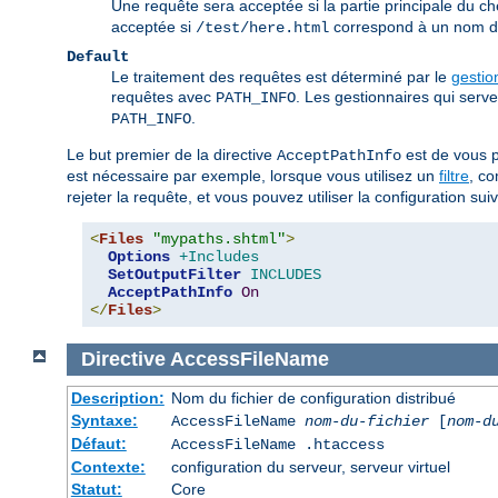
Une requête sera acceptée si la partie principale du c
acceptée si
correspond à un nom de 
/test/here.html
Default
Le traitement des requêtes est déterminé par le
gestio
requêtes avec
. Les gestionnaires qui serv
PATH_INFO
.
PATH_INFO
Le but premier de la directive
est de vous p
AcceptPathInfo
est nécessaire par exemple, lorsque vous utilisez un
filtre
, c
rejeter la requête, et vous pouvez utiliser la configuration suiva
<
Files
"mypaths.shtml"
>
Options
+Includes
SetOutputFilter
INCLUDES
AcceptPathInfo
On
</
Files
>
Directive
AccessFileName
Description:
Nom du fichier de configuration distribué
Syntaxe:
AccessFileName
nom-du-fichier
[
nom-d
Défaut:
AccessFileName .htaccess
Contexte:
configuration du serveur, serveur virtuel
Statut:
Core