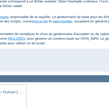
hemin correspond à un fichier existant. Dans l'exemple ci-dessus
/test
fichier valide.
nnaire
responsable de la requête. Le gestionnaire de base pour les fich
ent des scripts, comme
cgi-script
et
isapi-handler
, acceptent en général 
ermettre de remplacer le choix du gestionnaire d'accepter ou de rejet
omme
INCLUDES
, pour générer un contenu basé sur
. Le g
PATH_INFO
nte pour utiliser un tel script :
u-fichier
] ...