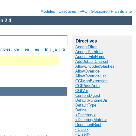
Modules
|
Directives
|
FAQ
|
Glossaire
|
Plan du site
n 2.4
Directives
AcceptFilter
nibles:
de
|
en
|
es
|
fr
|
ja
|
tr
AcceptPathInfo
AccessFileName
AddDefaultCharset
AllowEncodedSlashes
AllowOverride
AllowOverrideList
CGIMapExtension
CGIPassAuth
CGIVar
ContentDigest
DefaultRuntimeDir
DefaultType
Define
<Directory>
<DirectoryMatch>
DocumentRoot
<Else>
<ElseIf>