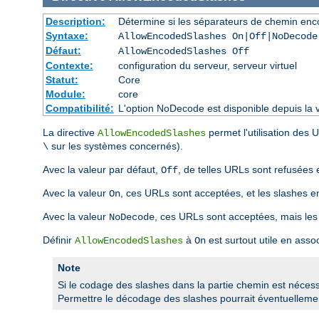
Description:
Détermine si les séparateurs de chemin enco
Syntaxe:
AllowEncodedSlashes On|Off|NoDecode
Défaut:
AllowEncodedSlashes Off
Contexte:
configuration du serveur, serveur virtuel
Statut:
Core
Module:
core
Compatibilité:
L'option NoDecode est disponible depuis la v
La directive
permet l'utilisation des
AllowEncodedSlashes
sur les systèmes concernés).
\
Avec la valeur par défaut,
, de telles URLs sont refusées 
Off
Avec la valeur
, ces URLs sont acceptées, et les slashes 
On
Avec la valeur
, ces URLs sont acceptées, mais les
NoDecode
Définir
à
est surtout utile en asso
AllowEncodedSlashes
On
Note
Si le codage des slashes dans la partie chemin est nécessai
Permettre le décodage des slashes pourrait éventuellement