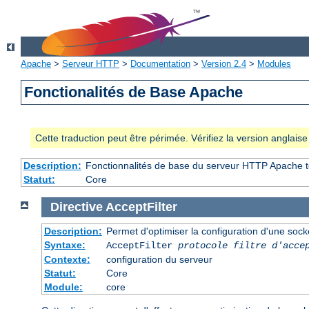
Apache
>
Serveur HTTP
>
Documentation
>
Version 2.4
>
Modules
Fonctionalités de Base Apache
Cette traduction peut être périmée. Vérifiez la version anglai
Description:
Fonctionnalités de base du serveur HTTP Apache t
Statut:
Core
Directive
AcceptFilter
Description:
Permet d'optimiser la configuration d'une sock
Syntaxe:
AcceptFilter
protocole
filtre d'acce
Contexte:
configuration du serveur
Statut:
Core
Module:
core