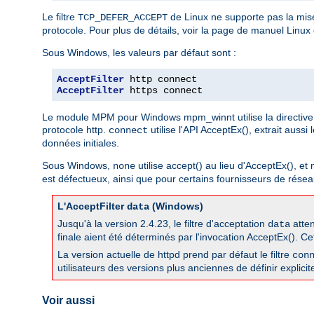
Le filtre
de Linux ne supporte pas la mis
TCP_DEFER_ACCEPT
protocole. Pour plus de détails, voir la page de manuel Linux
Sous Windows, les valeurs par défaut sont :
AcceptFilter
AcceptFilter
 https connect
Le module MPM pour Windows mpm_winnt utilise la directive 
protocole http.
utilise l'API AcceptEx(), extrait aussi
connect
données initiales.
Sous Windows,
utilise accept() au lieu d'AcceptEx(), et
none
est défectueux, ainsi que pour certains fournisseurs de réseau
L'AcceptFilter
(Windows)
data
Jusqu'à la version 2.4.23, le filtre d'acceptation
atten
data
finale aient été déterminés par l'invocation AcceptEx(). Ce
La version actuelle de httpd prend par défaut le filtre
con
utilisateurs des versions plus anciennes de définir explicit
Voir aussi