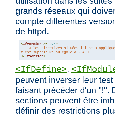
utilisation dans les suites 
grands réseaux qui doive
compte différentes version
de httpd.
<
IfVersion
>=
2.4
>
# les directives situées ici ne s'appliqu
# est supérieure ou égale à 2.4.0.
</
IfVersion
>
,
<IfDefine>
<IfModul
peuvent inverser leur test
faisant précéder d'un "!".
sections peuvent être imb
définir des restrictions p