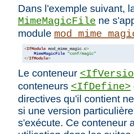
Dans l'exemple suivant, la
ne s'app
MimeMagicFile
module
mod_mime_magi
<
IfModule
 mod_mime_magic
.
c
>
MimeMagicFile
"conf/magic"
</
IfModule
>
Le conteneur
<IfVersio
conteneurs
<IfDefine>
directives qu'il contient n
si une version particulièr
s'exécute. Ce conteneur 