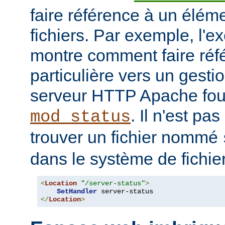
faire référence à un élé
fichiers. Par exemple, l'e
montre comment faire ré
particulière vers un gesti
serveur HTTP Apache four
. Il n'est pa
mod_status
trouver un fichier nommé
dans le système de fichie
<
Location
"/server-status"
>
SetHandler
</
Location
>