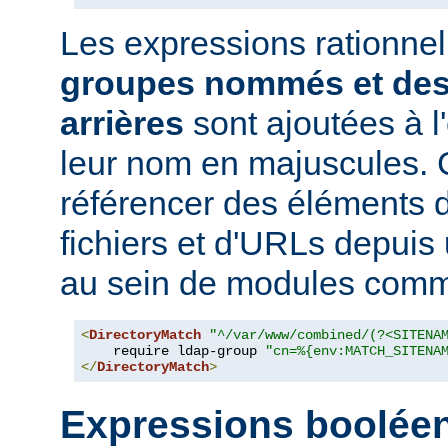
Les expressions rationne
groupes nommés et des
arrières
sont ajoutées à 
leur nom en majuscules. 
référencer des éléments 
fichiers et d'URLs depuis
au sein de modules co
<
DirectoryMatch
"^/var/www/combined/(?<SITENA
    require ldap-group 
"cn=%{env:MATCH_SITENA
</
DirectoryMatch
>
Expressions boolée