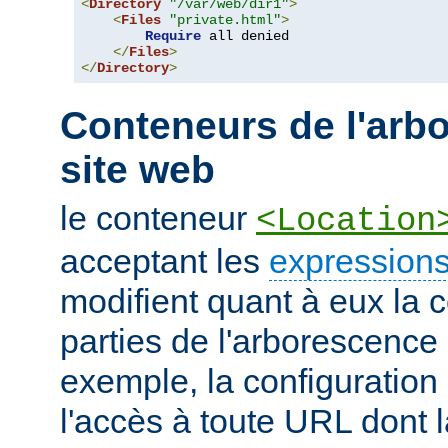
<
Directory
"/var/web/dir1"
>
<
Files
"private.html"
>
Require
 all denied

</
Files
>
</
Directory
>
Conteneurs de l'arb
site web
le conteneur
<Location
acceptant les
expressions
modifient quant à eux la c
parties de l'arborescence
exemple, la configuration 
l'accès à toute URL dont 