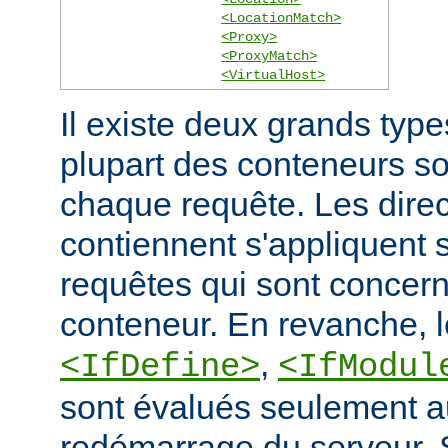
<LocationMatch>
<Proxy>
<ProxyMatch>
<VirtualHost>
Il existe deux grands typ
plupart des conteneurs s
chaque requête. Les direct
contiennent s'appliquent
requêtes qui sont concern
conteneur. En revanche, 
,
<IfDefine>
<IfModul
sont évalués seulement a
redémarrage du serveur. S