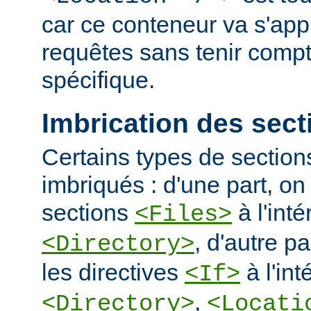
car ce conteneur va s'appl
requêtes sans tenir comp
spécifique.
Imbrication des sect
Certains types de section
imbriqués : d'une part, on 
sections
à l'int
<Files>
, d'autre pa
<Directory>
les directives
à l'int
<If>
,
<Directory>
<Locati