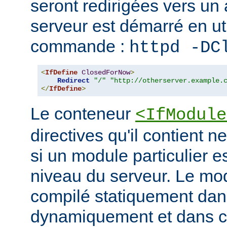
seront redirigées vers un a
serveur est démarré en uti
commande :
httpd -DC
<
IfDefine
ClosedForNow
>
Redirect
"/"
"http://otherserver.example.
</
IfDefine
>
Le conteneur
<IfModule
directives qu'il contient n
si un module particulier e
niveau du serveur. Le modu
compilé statiquement dans
dynamiquement et dans ce