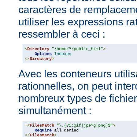
caractères de remplacem
utiliser les expressions ra
ressembler à ceci :
<
Directory
"/home/*/public_html"
>
Options
Indexes
</
Directory
>
Avec les conteneurs utili
rationnelles, on peut inter
nombreux types de fichie
simultanément :
+<
FilesMatch
"\.(?i:gif|jpe?g|png)$"
>
Require
</
FilesMatch
>