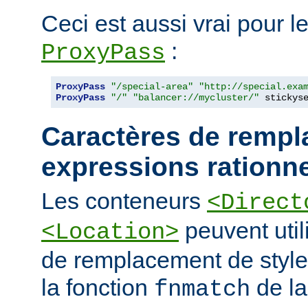
Ceci est aussi vrai pour le
:
ProxyPass
ProxyPass
"/special-area"
"http://special.exa
ProxyPass
"/"
"balancer://mycluster/"
 stickys
Caractères de rempl
expressions rationne
Les conteneurs
<Direct
peuvent util
<Location>
de remplacement de styl
la fonction
de la
fnmatch