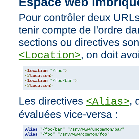
Espace web imbriqu
Pour contrôler deux URLs
tenir compte de l'ordre da
sections ou directives so
, on doit avoi
<Location>
<
Location
"/foo"
>
</
Location
>
<
Location
"/foo/bar"
>
</
Location
>
Les directives
, 
<Alias>
évaluées vice-versa :
Alias
"/foo/bar"
"/srv/www/uncommon/bar"
Alias
"/foo"
"/srv/www/common/foo"