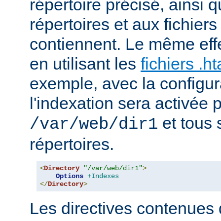
répertoire précisé, ainsi 
répertoires et aux fichier
contiennent. Le même effe
en utilisant les
fichiers .h
exemple, avec la configur
l'indexation sera activée p
et tous 
/var/web/dir1
répertoires.
<
Directory
"/var/web/dir1"
>
Options
+Indexes
</
Directory
>
Les directives contenues