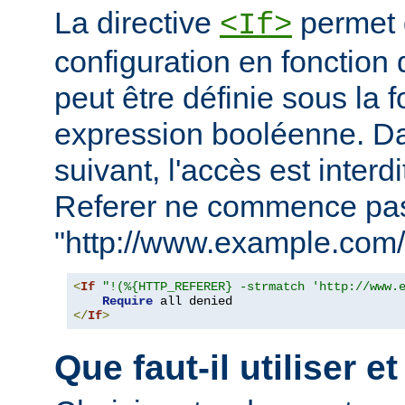
La directive
permet d
<If>
configuration en fonction 
peut être définie sous la 
expression booléenne. D
suivant, l'accès est interd
Referer ne commence pa
"http://www.example.com/
<
If
"!(%{HTTP_REFERER} -strmatch 'http://www.
Require
</
If
>
Que faut-il utiliser e