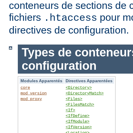
conteneurs de sections de c
fichiers
pour mo
.htaccess
directives de configuration.
Types de conteneur
configuration
Modules Apparentés
Directives Apparentées
core
<Directory>
mod_version
<DirectoryMatch>
mod_proxy
<Files>
<FilesMatch>
<If>
<IfDefine>
<IfModule>
<IfVersion>
<Location>