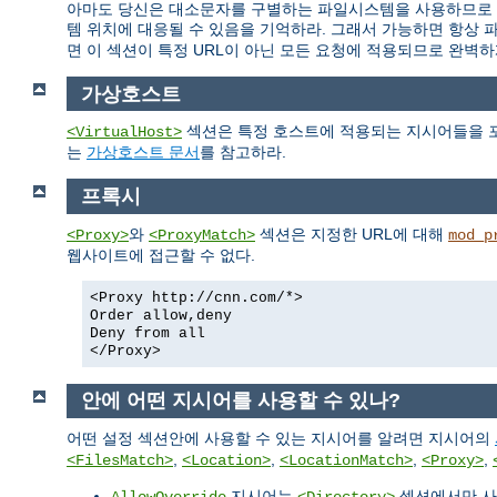
아마도 당신은 대소문자를 구별하는 파일시스템을 사용하므로 이
템 위치에 대응될 수 있음을 기억하라. 그래서 가능하면 항상 
면 이 섹션이 특정 URL이 아닌 모든 요청에 적용되므로 완벽하
가상호스트
섹션은 특정 호스트에 적용되는 지시어들을 포
<VirtualHost>
는
가상호스트 문서
를 참고하라.
프록시
와
섹션은 지정한 URL에 대해
<Proxy>
<ProxyMatch>
mod_p
웹사이트에 접근할 수 없다.
<Proxy http://cnn.com/*>
Order allow,deny
Deny from all
</Proxy>
안에 어떤 지시어를 사용할 수 있나?
어떤 설정 섹션안에 사용할 수 있는 지시어를 알려면 지시어의
,
,
,
,
<FilesMatch>
<Location>
<LocationMatch>
<Proxy>
지시어는
섹션에서만 사
AllowOverride
<Directory>