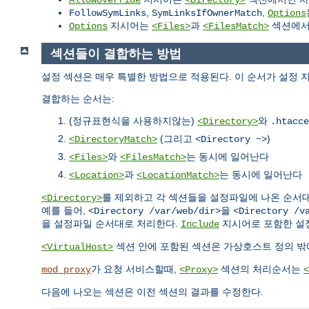
,
,
FollowSymLinks
SymLinksIfOwnerMatch
Options
지시어는
과
섹션에서 
Options
<Files>
<FilesMatch>
섹션들이 결합하는 방법
설정 섹션은 매우 특별한 방법으로 적용된다. 이 순서가 설정 
결합하는 순서는:
(정규표현식을 사용하지않는)
와
<Directory>
.htacce
(그리고
)
<DirectoryMatch>
<Directory ~>
와
는 동시에 일어난다
<Files>
<FilesMatch>
과
는 동시에 일어난다
<Location>
<LocationMatch>
를 제외하고 각 섹션들을 설정파일에 나온 순서대로
<Directory>
예를 들어,
을
<Directory /var/web/dir>
<Directory /v
을 설정파일 순서대로 처리한다.
지시어로 포함한 설
Include
섹션 안에 포함된 섹션은 가상호스트 정의 밖
<VirtualHost>
가 요청 서비스할때,
섹션의 처리순서는
mod_proxy
<Proxy>
<
다음에 나오는 섹션은 이전 섹션의 결과를 수정한다.