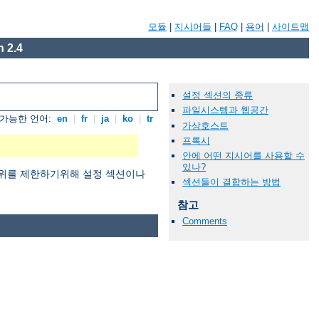
모듈
|
지시어들
|
FAQ
|
용어
|
사이트맵
 2.4
설정 섹션의 종류
파일시스템과 웹공간
가능한 언어:
en
|
fr
|
ja
|
ko
|
tr
가상호스트
프록시
안에 어떤 지시어를 사용할 수
있나?
용범위를 제한하기위해 설정 섹션이나
섹션들이 결합하는 방법
참고
Comments