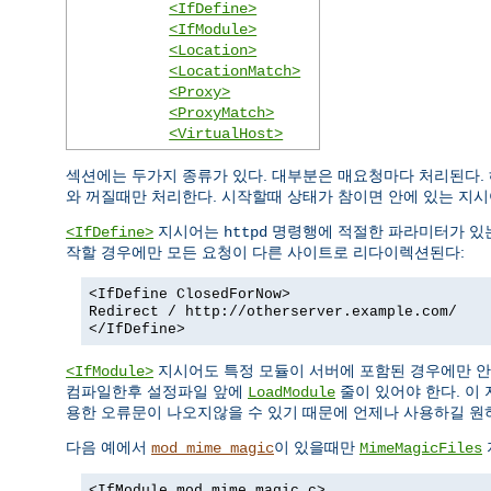
<IfDefine>
<IfModule>
<Location>
<LocationMatch>
<Proxy>
<ProxyMatch>
<VirtualHost>
섹션에는 두가지 종류가 있다. 대부분은 매요청마다 처리된다.
와 꺼질때만 처리한다. 시작할때 상태가 참이면 안에 있는 지시
지시어는
명령행에 적절한 파라미터가 있는
<IfDefine>
httpd
작할 경우에만 모든 요청이 다른 사이트로 리다이렉션된다:
<IfDefine ClosedForNow>
Redirect / http://otherserver.example.com/
</IfDefine>
지시어도 특정 모듈이 서버에 포함된 경우에만 안
<IfModule>
컴파일한후 설정파일 앞에
줄이 있어야 한다. 이
LoadModule
용한 오류문이 나오지않을 수 있기 때문에 언제나 사용하길 원
다음 예에서
이 있을때만
mod_mime_magic
MimeMagicFiles
<IfModule mod_mime_magic.c>