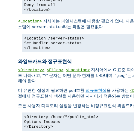
Order Allow,Deny
Deny from all
</Location>
지시어는 파일시스템에 대응할 필요가 없다. 다음
<Location>
스템에
라는 파일은 필요없다.
server-status
<Location /server-status>
SetHandler server-status
</Location>
와일드카드와 정규표현식
,
,
지시어에서 C 표준 
<Directory>
<Files>
<Location>
도 나타내고, "?" 문자는 어떤 문자 한개를 나타내며, "[
seq
]"는
해야 한다.
더 유연한 설정이 필요하면 perl호환
정규표현식
을 사용하는
<
절에서 정규표현식 섹션을 사용하면 지시어가 적용되는 방법이
모든 사용자 디렉토리 설정을 변경하는 비정규표현식 와일드카
<Directory /home/*/public_html>
Options Indexes
</Directory>