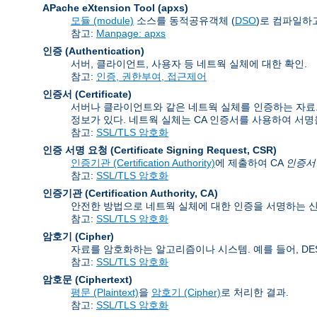
APache eXtension Tool
(apxs)
모듈 (module)
소스를 동적공유객체 (
DSO
)로 컴파일하고
참고:
Manpage: apxs
인증 (Authentication)
서버, 클라이언트, 사용자 등 네트웍 실체에 대한 확인.
참고:
인증, 권한부여, 접근제어
인증서 (Certificate)
서버나 클라이언트와 같은 네트웍 실체를 인증하는 자료. 인
정보가 있다. 네트웍 실체는 CA 인증서를 사용하여 서명
참고:
SSL/TLS 암호화
인증 서명 요청 (Certificate Signing Request
,
CSR)
인증기관 (Certification Authority)
에 제출하여 CA
인증서 (C
참고:
SSL/TLS 암호화
인증기관 (Certification Authority
,
CA)
안전한 방법으로 네트웍 실체에 대한 인증을 서명하는 신
참고:
SSL/TLS 암호화
암호기 (Cipher)
자료를 암호화하는 알고리즘이나 시스템. 예를 들어, DES, 
참고:
SSL/TLS 암호화
암호문 (Ciphertext)
평문 (Plaintext)
을
암호기 (Cipher)
로 처리한 결과.
참고:
SSL/TLS 암호화