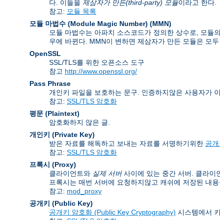
다. 이들을
제삼자가 만든(third-party) 모듈
이라고 한다.
참고:
모듈 목록
모듈 마법수 (Module Magic Number)
(
MMN
)
모듈 마법수는 아파치 소스코드가 정의한 상수로, 모듈의 
우에 바뀐다. MMN이 변하면 제삼자가 만든 모듈은 모두
OpenSSL
SSL/TLS를 위한 오픈소스 도구
참고
http://www.openssl.org/
Pass Phrase
개인키 파일을 보호하는 문구. 인증하지않은 사용자가 
참고:
SSL/TLS 암호화
평문 (Plaintext)
암호화하지 않은 글.
개인키 (Private Key)
받은 자료를 해독하고 보내는 자료를 서명하기위한
공개키
참고:
SSL/TLS 암호화
프록시 (Proxy)
클라이언트와
실제 서버
사이에 있는 중간 서버. 클라이
프록시는 매번 서버에 요청하지않고 캐쉬에 저장된 내용을
참고:
mod_proxy
공개키 (Public Key)
공개키 암호화 (Public Key Cryptography)
시스템에서 키