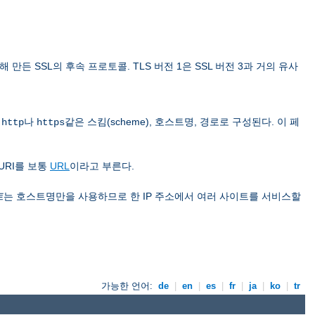
 위해 만든 SSL의 후속 프로토콜. TLS 버전 1은 SSL 버전 3과 거의 유사
은
나
같은 스킴(scheme), 호스트명, 경로로 구성된다. 이 페
http
https
URI를 보통
URL
이라고 부른다.
트
는 호스트명만을 사용하므로 한 IP 주소에서 여러 사이트를 서비스할
가능한 언어:
de
|
en
|
es
|
fr
|
ja
|
ko
|
tr