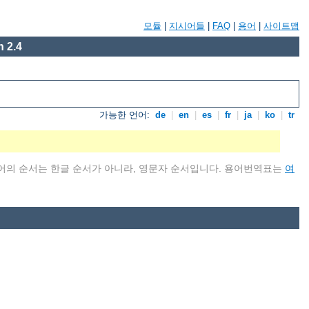
모듈
|
지시어들
|
FAQ
|
용어
|
사이트맵
 2.4
가능한 언어:
de
|
en
|
es
|
fr
|
ja
|
ko
|
tr
어의 순서는 한글 순서가 아니라, 영문자 순서입니다. 용어번역표는
여