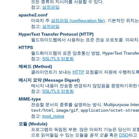
모든 종류의 지시어를 사용할 수 있다.
참고:
설정파일
apache2.conf
아파치 주
설정파일 (configuration file)
. 기본적인 위치
참고:
설정파일
HyperText Transfer Protocol
(HTTP)
월드와이드웹에서 사용하는 표준 전송 프로토콜. 아파
HTTPS
월드화이드웹의 표준 암호통신 방법, HyperText Transfer P
참고:
SSL/TLS 암호화
메써드 (Method)
클라이언트가 보내는
HTTP
요청줄이 자원에 수행하도록 
메시지 요약 (Message Digest)
메시지 내용이 전송중 변경되지 않았음을 증명하기위한 
참고:
SSL/TLS 암호화
MIME-type
전송할 문서의 종류를 설명하는 방식. Multipurpose Inte
,
,
text/html
image/gif
application/octet-strea
참고:
mod_mime
모듈 (Module)
프로그램의 독립된 부분. 많은 아파치 기능은 당신이 포함
으로 읽어들일 수 있는 모듈을
동적 모듈
혹은
DSO
라고