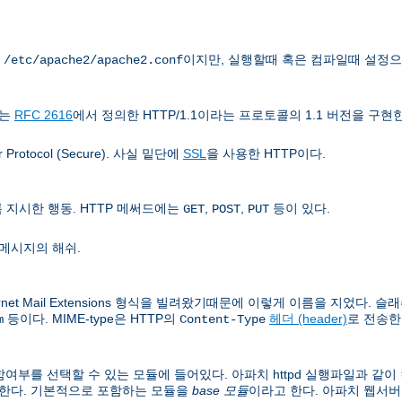
는
이지만, 실행할때 혹은 컴파일때 설정으
/etc/apache2/apache2.conf
치는
RFC 2616
에서 정의한 HTTP/1.1이라는 프로토콜의 1.1 버전을 구현
rotocol (Secure). 사실 밑단에
SSL
을 사용한 HTTP이다.
지시한 행동. HTTP 메써드에는
,
,
등이 있다.
GET
POST
PUT
메시지의 해쉬.
rnet Mail Extensions 형식을 빌려왔기때문에 이렇게 이름을 지었다. 슬래쉬
등이다. MIME-type은 HTTP의
헤더 (header)
로 전송한
m
Content-Type
여부를 선택할 수 있는 모듈에 들어있다. 아파치 httpd 실행파일과 같
 한다. 기본적으로 포함하는 모듈을
base 모듈
이라고 한다. 아파치 웹서