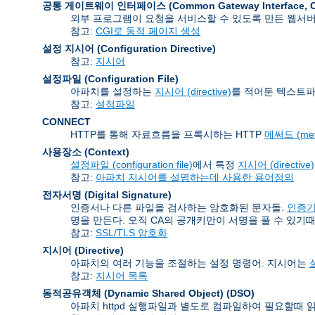
공통 게이트웨이 인터페이스 (Common Gateway Interface
,
외부 프로그램이 요청을 서비스할 수 있도록 만든 웹서
참고:
CGI로 동적 페이지 생성
설정 지시어 (Configuration Directive)
참고:
지시어
설정파일 (Configuration File)
아파치를 설정하는
지시어 (directive)
를 적어둔 텍스트파
참고:
설정파일
CONNECT
HTTP를 통해 자료흐름을 프록시하는 HTTP
메써드 (met
사용장소 (Context)
설정파일 (configuration file)
에서 특정
지시어 (directive)
참고:
아파치 지시어를 설명하는데 사용한 용어정의
전자서명 (Digital Signature)
인증서나 다른 파일을 검사하는 암호화된 문자들.
인증기관 
명을 만든다. 오직 CA의 공개키만이 서명을 풀 수 있기때
참고:
SSL/TLS 암호화
지시어 (Directive)
아파치의 여러 기능을 조절하는 설정 명령어. 지시어는
설
참고:
지시어 목록
동적공유객체 (Dynamic Shared Object)
(DSO)
아파치 httpd 실행파일과 별도로 컴파일하여 필요할때 