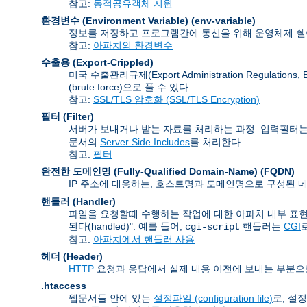
참고:
동적공유객체 지원
환경변수 (Environment Variable)
(env-variable)
정보를 저장하고 프로그램간에 통신을 위해 운영체제 쉘이
참고:
아파치의 환경변수
수출용 (Export-Crippled)
미국 수출관리규제(Export Administration Regu
(brute force)으로 풀 수 있다.
참고:
SSL/TLS 암호화 (SSL/TLS Encryption)
필터 (Filter)
서버가 보내거나 받는 자료를 처리하는 과정. 입력필터는
문서의
Server Side Includes
를 처리한다.
참고:
필터
완전한 도메인명 (Fully-Qualified Domain-Name)
(FQDN)
IP 주소에 대응하는, 호스트명과 도메인명으로 구성된 네
핸들러 (Handler)
파일을 요청할때 수행하는 작업에 대한 아파치 내부 표현
된다(handled)". 예를 들어,
핸들러는
CGI
cgi-script
참고:
아파치에서 핸들러 사용
헤더 (Header)
HTTP
요청과 응답에서 실제 내용 이전에 보내는 부분으
.htaccess
웹문서들 안에 있는
설정파일 (configuration file)
로, 설