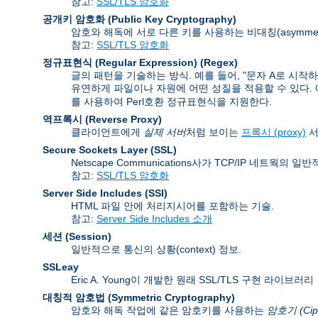
참고:
SSL/TLS 암호화
공개키 암호화 (Public Key Cryptography)
암호와 해독에 서로 다른 키를 사용하는 비대칭(asymmet
참고:
SSL/TLS 암호화
정규표현식 (Regular Expression)
(Regex)
글의 패턴을 기술하는 방식. 예를 들어, "문자 A로 시작
유연하게 파일이나 자원에 어떤 성질을 적용할 수 있다. 예를 들
를 사용하여 Perl호환 정규표현식을 지원한다.
역프록시 (Reverse Proxy)
클라이언트에게
실제 서버
처럼 보이는
프록시 (proxy)
서
Secure Sockets Layer
(SSL)
Netscape Communications사가 TCP/IP 네트
참고:
SSL/TLS 암호화
Server Side Includes
(SSI)
HTML 파일 안에 처리지시어를 포함하는 기술.
참고:
Server Side Includes 소개
세션 (Session)
일반적으로 통신의 상황(context) 정보.
SSLeay
Eric A. Young이 개발한 원래 SSL/TLS 구현 라이브러리
대칭적 암호법 (Symmetric Cryptography)
암호와 해독 작업에 같은 암호키를 사용하는
암호기 (Cip