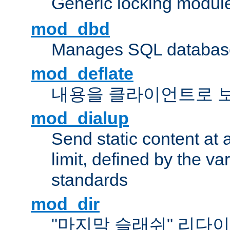
Generic locking modul
mod_dbd
Manages SQL database
mod_deflate
내용을 클라이언트로 
mod_dialup
Send static content at 
limit, defined by the v
standards
mod_dir
"마지막 슬래쉬" 리다