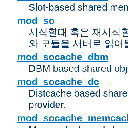
Slot-based shared mem
mod_so
시작할때 혹은 재시작
와 모듈을 서버로 읽어
mod_socache_dbm
DBM based shared obje
mod_socache_dc
Distcache based share
provider.
mod_socache_memcac