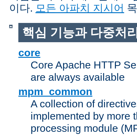
이다.
모든 아파치 지시어
목
핵심 기능과 다중처리
core
Core Apache HTTP Serv
are always available
mpm_common
A collection of directive
implemented by more t
processing module (M