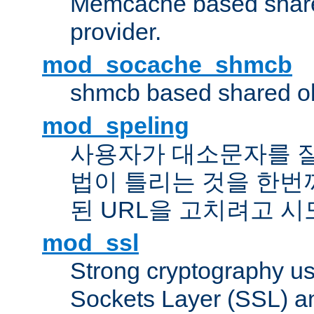
Memcache based share
provider.
mod_socache_shmcb
shmcb based shared ob
mod_speling
사용자가 대소문자를 
법이 틀리는 것을 한번
된 URL을 고치려고 
mod_ssl
Strong cryptography us
Sockets Layer (SSL) a