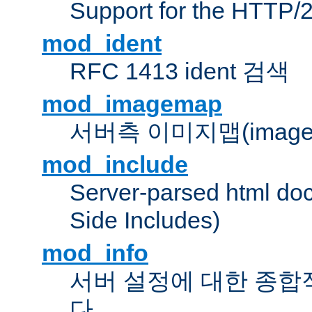
Support for the HTTP/2
mod_ident
RFC 1413 ident 검색
mod_imagemap
서버측 이미지맵(image
mod_include
Server-parsed html do
Side Includes)
mod_info
서버 설정에 대한 종합
다