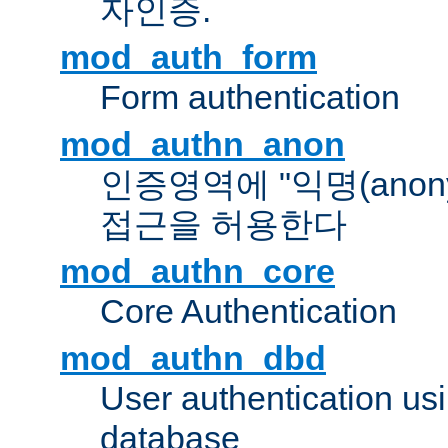
자인증.
mod_auth_form
Form authentication
mod_authn_anon
인증영역에 "익명(anon
접근을 허용한다
mod_authn_core
Core Authentication
mod_authn_dbd
User authentication u
database