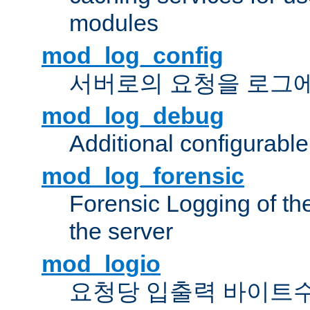
modules
mod_log_config
서버로의 요청을 로그
mod_log_debug
Additional configurabl
mod_log_forensic
Forensic Logging of th
the server
mod_logio
요청당 입출력 바이트