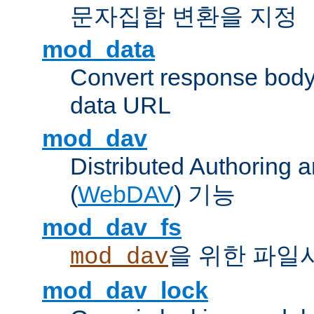
문자집합 변환을 지정
mod_data
Convert response bod
data URL
mod_dav
Distributed Authoring 
(
WebDAV
) 기능
mod_dav_fs
을 위한 파일
mod_dav
mod_dav_lock