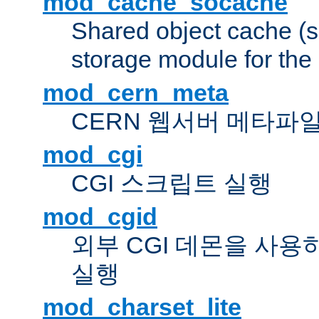
mod_cache_socache
Shared object cache (
storage module for the 
mod_cern_meta
CERN 웹서버 메타파
mod_cgi
CGI 스크립트 실행
mod_cgid
외부 CGI 데몬을 사용
실행
mod_charset_lite