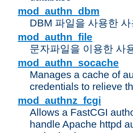
mod_authn_dbm
DBM 파일을 사용한 
mod_authn_file
문자파일을 이용한 사
mod_authn_socache
Manages a cache of au
credentials to relieve 
mod_authnz_fcgi
Allows a FastCGI author
handle Apache httpd au