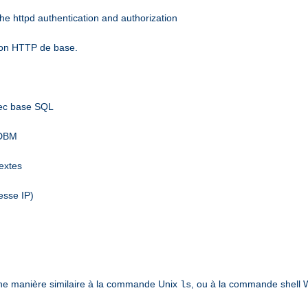
he httpd authentication and authorization
tion HTTP de base.
vec base SQL
 DBM
textes
esse IP)
ne manière similaire à la commande Unix
, ou à la commande shell
ls