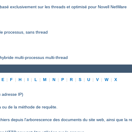
asé exclusivement sur les threads et optimisé pour Novell NetWare
e processus, sans thread
ybride multi-processus multi-thread
|
E
|
F
|
H
|
I
|
L
|
M
|
N
|
P
|
R
|
S
|
U
|
V
|
W
|
X
 adresse IP)
a ou de la méthode de requête.
ichiers depuis l'arborescence des documents du site web, ainsi que la r