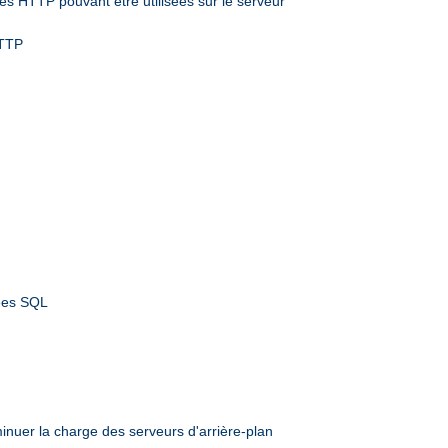
s HTTP pouvant être utilisées sur le serveur
HTTP
nées SQL
inuer la charge des serveurs d'arrière-plan