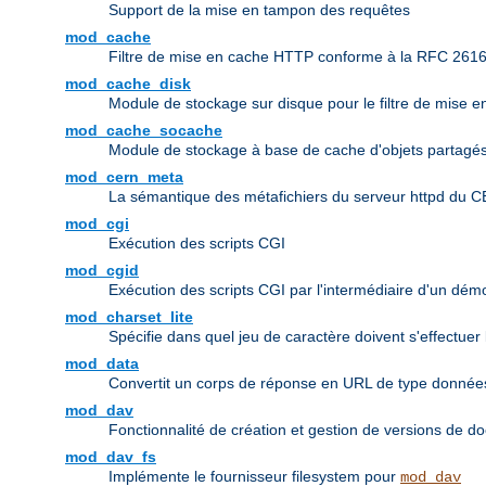
Support de la mise en tampon des requêtes
mod_cache
Filtre de mise en cache HTTP conforme à la RFC 261
mod_cache_disk
Module de stockage sur disque pour le filtre de mise 
mod_cache_socache
Module de stockage à base de cache d'objets partagés 
mod_cern_meta
La sémantique des métafichiers du serveur httpd du 
mod_cgi
Exécution des scripts CGI
mod_cgid
Exécution des scripts CGI par l'intermédiaire d'un dé
mod_charset_lite
Spécifie dans quel jeu de caractère doivent s'effectuer
mod_data
Convertit un corps de réponse en URL de type donn
mod_dav
Fonctionnalité de création et gestion de versions de d
mod_dav_fs
Implémente le fournisseur filesystem pour
mod_dav