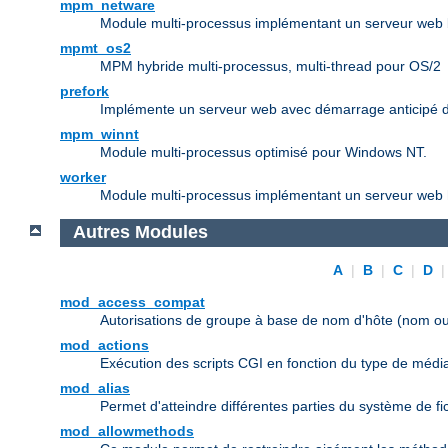
mpm_netware
Module multi-processus implémentant un serveur web b
mpmt_os2
MPM hybride multi-processus, multi-thread pour OS/2
prefork
Implémente un serveur web avec démarrage anticipé d
mpm_winnt
Module multi-processus optimisé pour Windows NT.
worker
Module multi-processus implémentant un serveur web h
Autres Modules
A
|
B
|
C
|
D
mod_access_compat
Autorisations de groupe à base de nom d'hôte (nom ou
mod_actions
Exécution des scripts CGI en fonction du type de médi
mod_alias
Permet d'atteindre différentes parties du système de f
mod_allowmethods