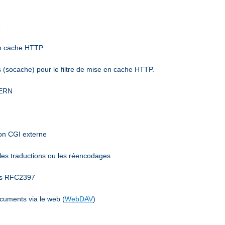
6
en cache HTTP.
(socache) pour le filtre de mise en cache HTTP.
CERN
mon CGI externe
 les traductions ou les réencodages
ées RFC2397
ocuments via le web (
WebDAV
)