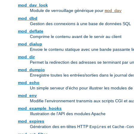
mod_dav_lock
Module de verrouillage générique pour
mod_dav
mod_dbd
Gestion des connexions à une base de données SQL
mod_deflate
Comprime le contenu avant de le servir au client
mod_dialup
Envoie le contenu statique avec une bande passante li
mod_dir
Permet la redirection des adresses se terminant par un r
mod_dumpio
Enregistre toutes les entrées/sorties dans le journal d
mod_echo
Un simple serveur d'écho pour illustrer les modules de
mod_env
Modifie l'environnement transmis aux scripts CGI et a
mod_example_hooks
Illustration de l'API des modules Apache
mod_expires
Génération des en-têtes HTTP
et
Expires
Cache-Con