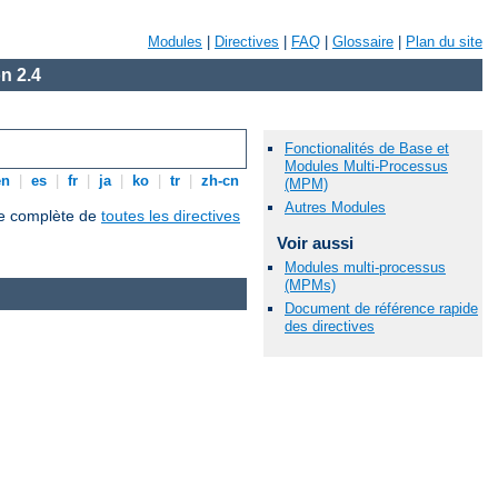
Modules
|
Directives
|
FAQ
|
Glossaire
|
Plan du site
n 2.4
Fonctionalités de Base et
Modules Multi-Processus
en
|
es
|
fr
|
ja
|
ko
|
tr
|
zh-cn
(MPM)
Autres Modules
que complète de
toutes les directives
Voir aussi
Modules multi-processus
(MPMs)
Document de référence rapide
des directives