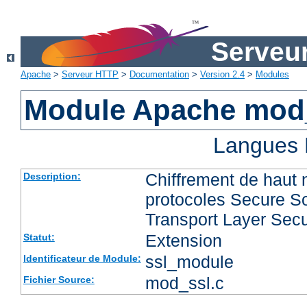
Serveu
Apache
>
Serveur HTTP
>
Documentation
>
Version 2.4
>
Modules
Module Apache mod
Langues 
Chiffrement de haut 
Description:
protocoles Secure So
Transport Layer Secu
Extension
Statut:
ssl_module
Identificateur de Module:
mod_ssl.c
Fichier Source: