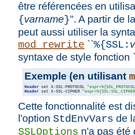
être référencées en utilisa
varname
''. A partir de 
{
}
peut aussi utiliser la synt
``
mod_rewrite
%{SSL:
syntaxe de style fonction `
Exemple (en utilisant
m
Header
 set X-SSL-PROTOCOL 
"expr=%{SSL_PROTOCO
Header
 set X-SSL-CIPHER 
"expr=%{SSL:SSL_CIPHE
Cette fonctionnalité est 
l'option
de l
StdEnvVars
n'a pas été 
SSLOptions