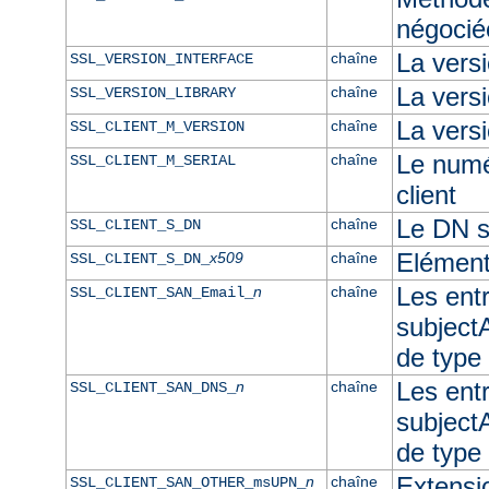
négocié
La vers
chaîne
SSL_VERSION_INTERFACE
La ver
chaîne
SSL_VERSION_LIBRARY
La versi
chaîne
SSL_CLIENT_M_VERSION
Le numér
chaîne
SSL_CLIENT_M_SERIAL
client
Le DN su
chaîne
SSL_CLIENT_S_DN
Elément
x509
chaîne
SSL_CLIENT_S_DN_
Les ent
n
chaîne
SSL_CLIENT_SAN_Email_
subjectA
de type
Les ent
n
chaîne
SSL_CLIENT_SAN_DNS_
subjectA
de typ
Extensi
n
chaîne
SSL_CLIENT_SAN_OTHER_msUPN_