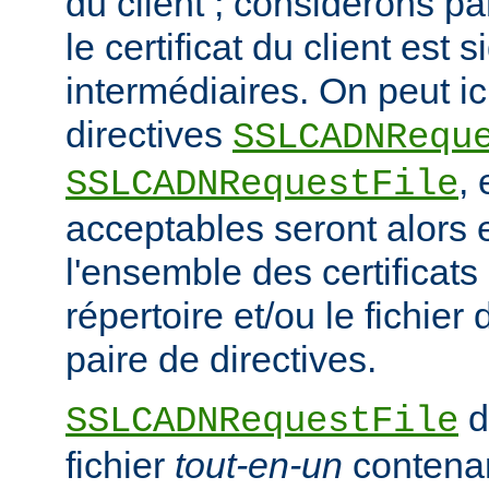
du client ; considérons p
le certificat du client est
intermédiaires. On peut ici
directives
SSLCADNRequ
,
SSLCADNRequestFile
acceptables seront alors e
l'ensemble des certificat
répertoire et/ou le fichier 
paire de directives.
d
SSLCADNRequestFile
fichier
tout-en-un
contena