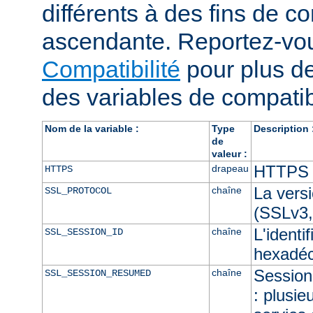
différents à des fins de co
ascendante. Reportez-vou
Compatibilité
pour plus de
des variables de compatibi
Nom de la variable :
Type
Description 
de
valeur :
HTTPS e
drapeau
HTTPS
La vers
chaîne
SSL_PROTOCOL
(SSLv3,
L'identi
chaîne
SSL_SESSION_ID
hexadéc
Session 
chaîne
SSL_SESSION_RESUMED
: plusie