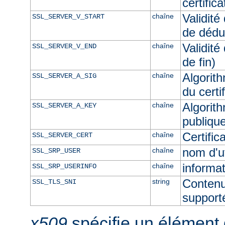
certific
Validité
chaîne
SSL_SERVER_V_START
de dédu
Validité
chaîne
SSL_SERVER_V_END
de fin)
Algorith
chaîne
SSL_SERVER_A_SIG
du certi
Algorith
chaîne
SSL_SERVER_A_KEY
publique
Certifi
chaîne
SSL_SERVER_CERT
nom d'u
chaîne
SSL_SRP_USER
informat
chaîne
SSL_SRP_USERINFO
Contenu
string
SSL_TLS_SNI
supporté
x509
spécifie un élément