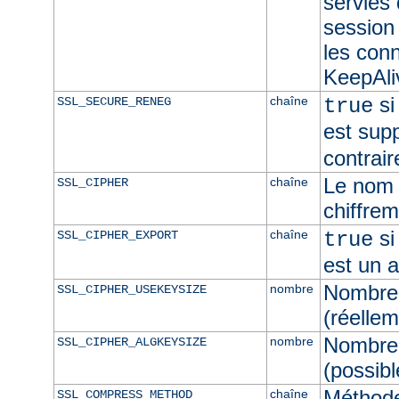
servies
session 
les con
KeepAliv
si
chaîne
SSL_SECURE_RENEG
true
est sup
contrair
Le nom 
chaîne
SSL_CIPHER
chiffre
si
chaîne
SSL_CIPHER_EXPORT
true
est un 
Nombre 
nombre
SSL_CIPHER_USEKEYSIZE
(réellem
Nombre 
nombre
SSL_CIPHER_ALGKEYSIZE
(possibl
Méthod
chaîne
SSL_COMPRESS_METHOD