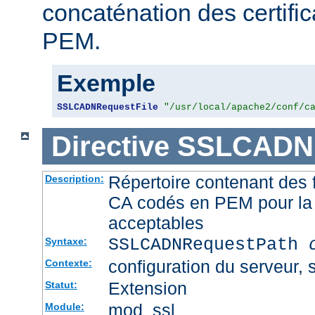
concaténation des certifi
PEM.
Exemple
SSLCADNRequestFile
"/usr/local/apache2/conf/c
Directive
SSLCADNR
Répertoire contenant des f
Description:
CA codés en PEM pour la 
acceptables
SSLCADNRequestPath
Syntaxe:
configuration du serveur, s
Contexte:
Extension
Statut:
mod_ssl
Module: