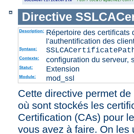
SSLCACertificateFile
"/usr/local/apache2/conf
Directive
SSLCACert
Répertoire des certificat
Description:
l'authentification des clien
SSLCACertificatePa
Syntaxe:
configuration du serveur, s
Contexte:
Extension
Statut:
mod_ssl
Module:
Cette directive permet de d
où sont stockés les certif
Certification (CAs) pour l
vous avez à faire. On les u