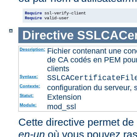
Require
Require
 valid-user
Directive
SSLCACert
Fichier contenant une conc
Description:
de CA codés en PEM pour l
clients
SSLCACertificateFi
Syntaxe:
configuration du serveur, s
Contexte:
Extension
Statut:
mod_ssl
Module:
Cette directive permet de d
en-un
où vous pouvez ras