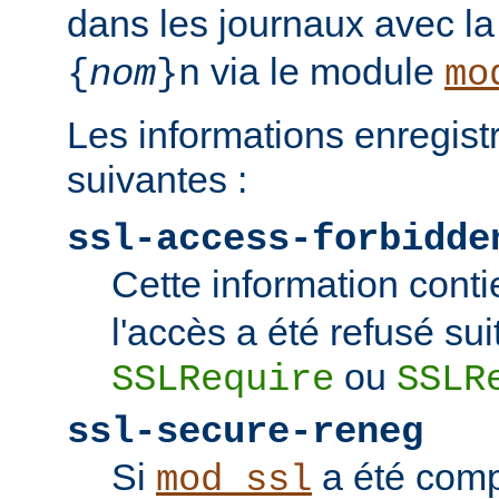
dans les journaux avec l
via le module
{
nom
}n
mo
Les informations enregist
suivantes :
ssl-access-forbidde
Cette information conti
l'accès a été refusé sui
ou
SSLRequire
SSLR
ssl-secure-reneg
Si
a été comp
mod_ssl