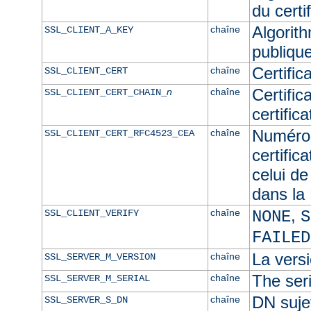
du certif
Algorith
chaîne
SSL_CLIENT_A_KEY
publique
Certific
chaîne
SSL_CLIENT_CERT
Certific
n
chaîne
SSL_CLIENT_CERT_CHAIN_
certific
Numéro 
chaîne
SSL_CLIENT_CERT_RFC4523_CEA
certific
celui de
dans l
,
chaîne
SSL_CLIENT_VERIFY
NONE
S
FAILED
La versi
chaîne
SSL_SERVER_M_VERSION
The seri
chaîne
SSL_SERVER_M_SERIAL
DN sujet
chaîne
SSL_SERVER_S_DN