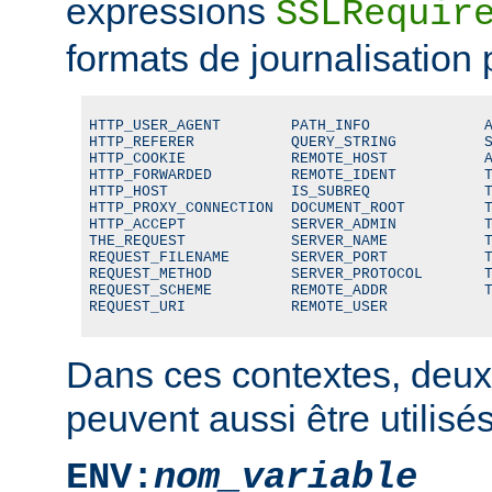
expressions
SSLRequir
formats de journalisation 
HTTP_USER_AGENT        PATH_INFO             A
HTTP_REFERER           QUERY_STRING          S
HTTP_COOKIE            REMOTE_HOST           A
HTTP_FORWARDED         REMOTE_IDENT          T
HTTP_HOST              IS_SUBREQ             T
HTTP_PROXY_CONNECTION  DOCUMENT_ROOT         T
HTTP_ACCEPT            SERVER_ADMIN          T
THE_REQUEST            SERVER_NAME           T
REQUEST_FILENAME       SERVER_PORT           T
REQUEST_METHOD         SERVER_PROTOCOL       T
REQUEST_SCHEME         REMOTE_ADDR           T
REQUEST_URI            REMOTE_USER
Dans ces contextes, deux
peuvent aussi être utilisés
ENV:
nom_variable