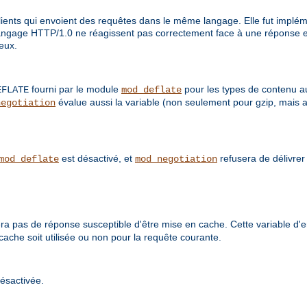
ents qui envoient des requêtes dans le même langage. Elle fut impléme
langage HTTP/1.0 ne réagissent pas correctement face à une réponse e
 eux.
fourni par le module
pour les types de contenu a
EFLATE
mod_deflate
évalue aussi la variable (non seulement pour gzip, mais 
negotiation
est désactivé, et
refusera de délivre
mod_deflate
mod_negotiation
a pas de réponse susceptible d'être mise en cache. Cette variable d
cache soit utilisée ou non pour la requête courante.
ésactivée.