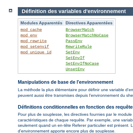
Définition des variables d'environnement
Modules Apparentés
Directives Apparentées
mod_cache
BrowserMatch
mod_env
BrowserMatchNoCase
mod_rewrite
PassEnv
mod_setenvif
RewriteRule
mod_unique_id
SetEnv
SetEnvIf
SetEnvIfNoCase
UnsetEnv
Manipulations de base de l'environnement
La méthode la plus élémentaire pour définir une variable d'en
peuvent aussi être transmises depuis l'environnement du shell 
Définitions conditionnelles en fonction des requêt
Pour plus de souplesse, les directives fournies par le module
caractéristiques de chaque requête. Par exemple, une variabl
seulement quand un en-tête Referer particulier est présent. L
d'environnement apporte encore plus de souplesse.