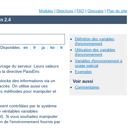
Modules
|
Directives
|
FAQ
|
Glossaire
|
Plan du site
n 2.4
Définition des variables
d'environnement
Disponibles:
en
|
fr
|
ja
|
ko
|
tr
Utilisation des variables
d'environnement
Variables d'environnement à
usage spécial
arrage du serveur. Leurs valeurs
 la directive PassEnv.
Exemples
tocke des informations via un
Voir aussi
ccès. On utilise aussi ces
Commentaires
es méthodes pour manipuler et
ement contrôlées par le système
 véritables variables
SI). Si vous souhaitez manipuler
on de l'environnement fournis par