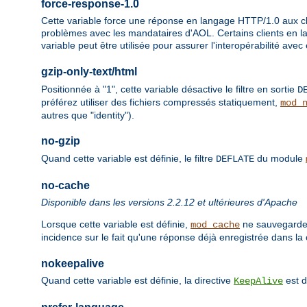
force-response-1.0
Cette variable force une réponse en langage HTTP/1.0 aux cli
problèmes avec les mandataires d'AOL. Certains clients en 
variable peut être utilisée pour assurer l'interopérabilité avec
gzip-only-text/html
Positionnée à "1", cette variable désactive le filtre en sortie
D
préférez utiliser des fichiers compressés statiquement,
mod_
autres que "identity").
no-gzip
Quand cette variable est définie, le filtre
du module
DEFLATE
no-cache
Disponible dans les versions 2.2.12 et ultérieures d'Apache
Lorsque cette variable est définie,
ne sauvegarder
mod_cache
incidence sur le fait qu'une réponse déjà enregistrée dans la 
nokeepalive
Quand cette variable est définie, la directive
est d
KeepAlive