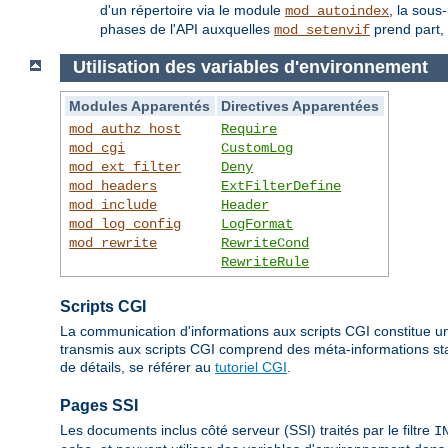
d'un répertoire via le module
, la sous
mod_autoindex
phases de l'API auxquelles
prend part, 
mod_setenvif
Utilisation des variables d'environnement
Modules Apparentés
Directives Apparentées
mod_authz_host
Require
mod_cgi
CustomLog
mod_ext_filter
Deny
mod_headers
ExtFilterDefine
mod_include
Header
mod_log_config
LogFormat
mod_rewrite
RewriteCond
RewriteRule
Scripts CGI
La communication d'informations aux scripts CGI constitue un
transmis aux scripts CGI comprend des méta-informations stan
de détails, se référer au
tutoriel CGI
.
Pages SSI
Les documents inclus côté serveur (SSI) traités par le filtre
I