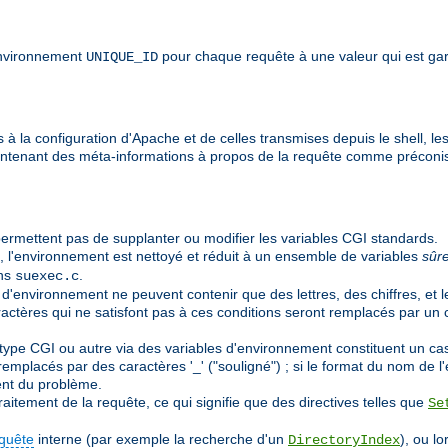
'environnement
pour chaque requête à une valeur qui est gar
UNIQUE_ID
à la configuration d'Apache et de celles transmises depuis le shell, les
ontenant des méta-informations à propos de la requête comme préconi
ermettent pas de supplanter ou modifier les variables CGI standards.
, l'environnement est nettoyé et réduit à un ensemble de variables
sûr
ans
.
suexec.c
 d'environnement ne peuvent contenir que des lettres, des chiffres, et l
aractères qui ne satisfont pas à ces conditions seront remplacés par un 
pe CGI ou autre via des variables d'environnement constituent un cas pa
emplacés par des caractères '_' ("souligné") ; si le format du nom de l'e
nt du problème.
aitement de la requête, ce qui signifie que des directives telles que
Se
quête
interne (par exemple la recherche d'un
), ou l
DirectoryIndex