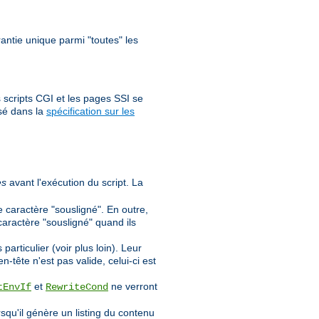
antie unique parmi "toutes" les
 scripts CGI et les pages SSI se
sé dans la
spécification sur les
es
avant l'exécution du script. La
e caractère "sousligné". En outre,
caractère "sousligné" quand ils
rticulier (voir plus loin). Leur
n-tête n'est pas valide, celui-ci est
et
ne verront
tEnvIf
RewriteCond
orsqu'il génère un listing du contenu