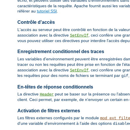
, et peuvent utiliser des variables d'environnement dans
echo
caractéristiques de la requête. Apache fournit aussi les var
référer au
tutoriel SSI
.
Contrôle d'accès
L'accès au serveur peut être contrôlé en fonction de la valeu
association avec la directive
, ceci confère une gra
SetEnvIf
vous pouvez utiliser ces directives pour interdire l'accès depu
Enregistrement conditionnel des traces
Les variables d'environnement peuvent être enregistrées dans 
tracer ou non les requêtes peut être prise en fonction de l'éta
association avec la directive
, ceci confère une gra
SetEnvIf
les requêtes pour des noms de fichiers se terminant par
gif
En-têtes de réponse conditionnels
La directive
peut se baser sur la présence ou l'absen
Header
client. Ceci permet, par exemple, de n'envoyer un certain en-
Activation de filtres externes
Les filtres externes configurés par le module
mod_ext_filt
d'une variable d'environnement à l'aide des options
disable