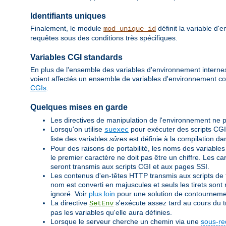
Identifiants uniques
Finalement, le module
définit la variable d
mod_unique_id
requêtes sous des conditions très spécifiques.
Variables CGI standards
En plus de l'ensemble des variables d'environnement internes 
voient affectés un ensemble de variables d'environnement c
CGIs
.
Quelques mises en garde
Les directives de manipulation de l'environnement ne p
Lorsqu'on utilise
pour exécuter des scripts CGI
suexec
liste des variables
sûres
est définie à la compilation d
Pour des raisons de portabilité, les noms des variables
le premier caractère ne doit pas être un chiffre. Les c
seront transmis aux scripts CGI et aux pages SSI.
Les contenus d'en-têtes HTTP transmis aux scripts de ty
nom est converti en majuscules et seuls les tirets sont r
ignoré. Voir
plus loin
pour une solution de contourneme
La directive
s'exécute assez tard au cours du tr
SetEnv
pas les variables qu'elle aura définies.
Lorsque le serveur cherche un chemin via une
sous-re