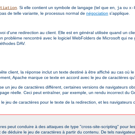
. Si elle contient un symbole de langage (tel que
,
ou
tiation
en
ja
x-
 pas de telle variante, le processus normal de
négociation
s'applique.
envoi d'une redirection au client. Elle est en général utilisée quand un 
 a un problème rencontré avec le logiciel WebFolders de Microsoft qui ne
 méthodes DAV.
client, la réponse inclut un texte destiné à être affiché au cas où le c
ement, Apache marque ce texte en accord avec le jeu de caractères qu'il
ise un jeu de caractères différent, certaines versions de navigateurs obso
a page réelle. Ceci peut entraîner, par exemple, un rendu incorrect du G
e jeu de caractères pour le texte de la redirection, et les navigateurs o
res peut conduire à des attaques de type "cross-site-scripting" pour le
 de déduire le jeu de caractères à partir du contenu. De tels navigateu