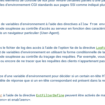
 les éléments de contrôle de flux pour rendre certaines parties d'une p
iables d'environnement CGI standards aux pages SSI comme indiqué plus 
r de variables d'environnement à l'aide des directives
allow from env
nde souplesse au contrôle d'accès au serveur en fonction des caractéri
is un navigateur particulier (User-Agent).
le fichier de log des accès à l'aide de l'option
de la directive
%e
LogF
t de variables d'environnement en utilisant la forme conditionnelle de la
nde souplesse au contrôle du traçage des requêtes. Par exemple, vous
, ou encore de ne tracer que les requêtes des clients n'appartenant pas
ce d'une variable d'environnement pour décider si un certain en-tête 
tête de réponse que si un en-tête correspondant est présent dans la re
à l'aide de la directive
peuvent être activés de man
er
ExtFilterDefine
et
.
env=
enableenv=