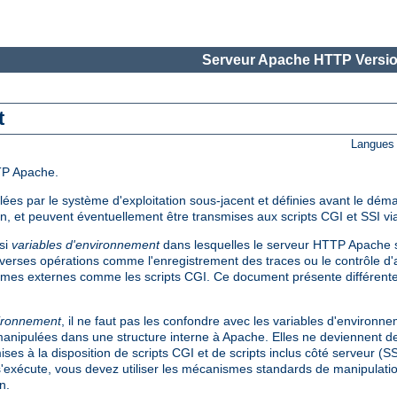
Serveur Apache HTTP Versio
t
Langues 
TP Apache.
es par le système d'exploitation sous-jacent et définies avant le dém
on, et peuvent éventuellement être transmises aux scripts CGI et SSI via
si
variables d'environnement
dans lesquelles le serveur HTTP Apache s
verses opérations comme l'enregistrement des traces ou le contrôle d'a
mes externes comme les scripts CGI. Ce document présente différent
vironnement
, il ne faut pas les confondre avec les variables d'environn
t manipulées dans une structure interne à Apache. Elles ne deviennent de
ses à la disposition de scripts CGI et de scripts inclus côté serveur (S
s'exécute, vous devez utiliser les mécanismes standards de manipulati
n.