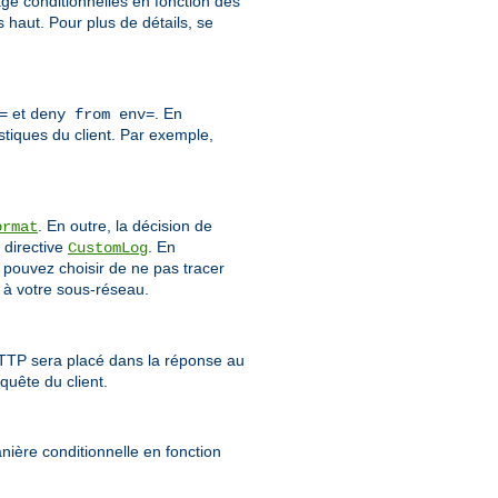
age conditionnelles en fonction des
haut. Pour plus de détails, se
et
. En
=
deny from env=
stiques du client. Par exemple,
. En outre, la décision de
ormat
 directive
. En
CustomLog
 pouvez choisir de ne pas tracer
 à votre sous-réseau.
HTTP sera placé dans la réponse au
quête du client.
ière conditionnelle en fonction