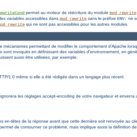
permet au moteur de réécriture du module
ewriteCond
mod_rewrite
les variables accessibles dans
sans le préfixe
ne so
mod_rewrite
ENV:
qui ne sont pas accessibles pour les autres modules.
mod_rewrite
 de mécanismes permettant de modifier le comportement d'Apache lorsqu'
 sont invoqués en définissant des variables d'environnement, en général
issent aussi être utilisées, par exemple.
TTP/1.0 même si elle a été rédigée dans un langage plus récent.
t ignorera les réglages accept-encoding de votre navigateur et enverra
s en-têtes de la réponse avant que cette dernière soit renvoyée au clien
 permet de contourner ce problème, mais implique aussi la définition d