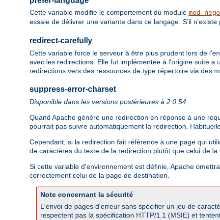
prefer-language
Cette variable modifie le comportement du module
mod_nego
essaie de délivrer une variante dans ce langage. S'il n'existe
redirect-carefully
Cette variable force le serveur à être plus prudent lors de l'
avec les redirections. Elle fut implémentée à l'origine suite
redirections vers des ressources de type répertoire via des
suppress-error-charset
Disponible dans les versions postérieures à 2.0.54
Quand Apache génère une redirection en réponse à une requête 
pourrait pas suivre automatiquement la redirection. Habituell
Cependant, si la redirection fait référence à une page qui util
de caractères du texte de la redirection plutôt que celui de l
Si cette variable d'environnement est définie, Apache omettra l
correctement celui de la page de destination.
Note concernant la sécurité
L'envoi de pages d'erreur sans spécifier un jeu de caractè
respectent pas la spécification HTTP/1.1 (MSIE) et tentent