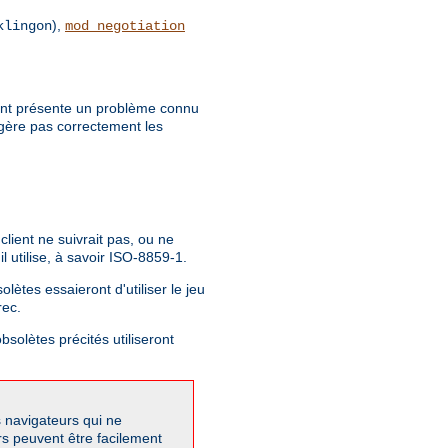
),
klingon
mod_negotiation
client présente un problème connu
 gère pas correctement les
lient ne suivrait pas, ou ne
 utilise, à savoir ISO-8859-1.
lètes essaieront d'utiliser le jeu
rec.
bsolètes précités utiliseront
s navigateurs qui ne
rs peuvent être facilement