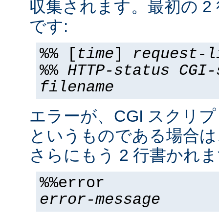
収集されます。最初の 2
です:
%% [
time
]
request-l
%%
HTTP-status
CGI-
filename
エラーが、CGI スクリ
というものである場合は
さらにもう 2 行書かれま
%%error
error-message