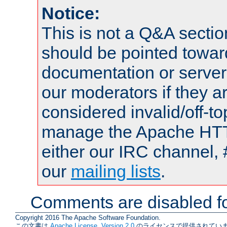
Notice:
This is not a Q&A sect
should be pointed towar
documentation or serve
our moderators if they a
considered invalid/off-t
manage the Apache HTTP
either our IRC channel, 
our
mailing lists
.
Comments are disabled fo
Copyright 2016 The Apache Software Foundation.
この文書は
Apache License, Version 2.0
のライセンスで提供されていま