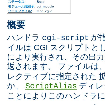
ステータス:
Base
モジュール識別子:
cgi_module
ソースファイル:
mod_cgi.c
概要
ハンドラ
が
cgi-script
イルは CGI スクリプトと
により実行され、その出力
返されます。 ファイルは
レクティブに指定された 
か、
ディレ
ScriptAlias
ことによりこのハンドラ