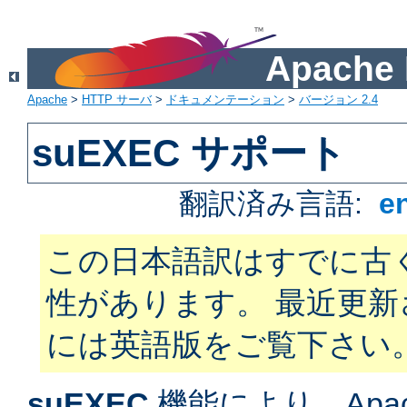
Apach
Apache
>
HTTP サーバ
>
ドキュメンテーション
>
バージョン 2.4
suEXEC サポート
翻訳済み言語:
e
この日本語訳はすでに古
性があります。 最近更
には英語版をご覧下さい
suEXEC
機能により、Apac