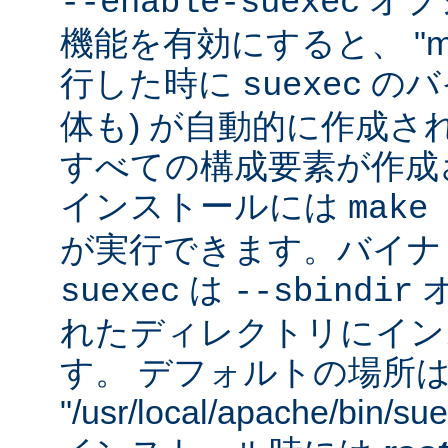
オプシ
--enable-suexec
機能を有効にすると、 "m
行した時に
のバイ
suexec
体も) が自動的に作成さ
すべての構成要素が作成
インストールには
make 
が実行できます。バイナ
は
suexec
--sbindir
れたディレクトリにイン
す。 デフォルトの場所
"/usr/local/apache/bin/