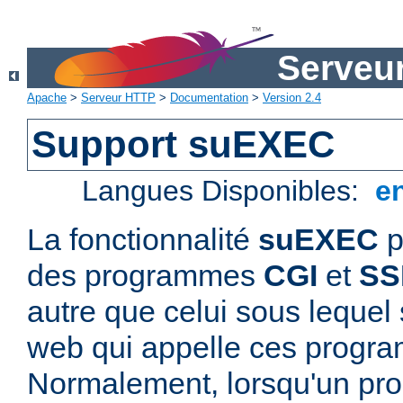
Serveu
Apache
>
Serveur HTTP
>
Documentation
>
Version 2.4
Support suEXEC
Langues Disponibles:
e
La fonctionnalité
suEXEC
p
des programmes
CGI
et
SS
autre que celui sous lequel 
web qui appelle ces progr
Normalement, lorsqu'un p