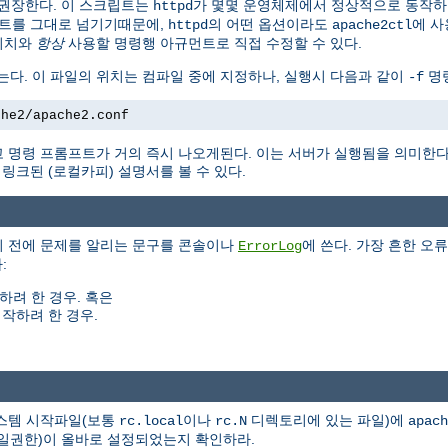
권장한다. 이 스크립트는
가 몇몇 운영체제에서 정상적으로 동작
httpd
트를 그대로 넘기기때문에,
의 어떤 옵션이라도
에 사
httpd
apache2ctl
위치와
항상
사용할 명령행 아규먼트로 직접 수정할 수 있다.
는다. 이 파일의 위치는 컴파일 중에 지정하나, 실행시 다음과 같이
명령
-f
che2/apache2.conf
 명령 프롬프트가 거의 즉시 나오게된다. 이는 서버가 실행됨을 의미한
크된 (로컬카피) 설명서를 볼 수 있다.
기 전에 문제를 알리는 문구를 콘솔이나
에 쓴다. 가장 흔한 오류
ErrorLog
:
하려 한 경우. 혹은
작하려 한 경우.
시스템 시작파일(보통
이나
디렉토리에 있는 파일)에
rc.local
rc.N
apach
(파일권한)이 올바로 설정되었는지 확인하라.