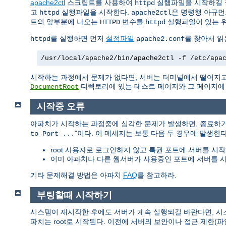
apache2ctl
스크립트를 사용하여
실행파일을 시작하길 
httpd
고
실행파일을 시작한다.
은 명령행 아규먼
httpd
apache2ctl
트의 앞부분에 나오는
변수를
실행파일이 있는 
HTTPD
httpd
를 실행하면 먼저
설정파일
를 찾아서 읽
httpd
apache2.conf
/usr/local/apache2/bin/apache2ctl -f /etc/apa
시작하는 과정에서 문제가 없다면, 서버는 터미널에서 떨어지고
디렉토리에 있는 테스트 페이지와 그 페이지에 링
DocumentRoot
시작중 오류
아파치가 시작하는 과정중에 심각한 문제가 발생하면, 종료하
"이다. 이 메세지는 보통 다음 두 경우에 발생한다
to Port ...
root 사용자로 로그인하지 않고 특권 포트에 서버를 시작
이미 아파치나 다른 웹서버가 사용중인 포트에 서버를 시
기타 문제해결 방법은 아파치
FAQ
를 참고하라.
부팅할때 시작하기
시스템이 재시작한 후에도 서버가 계속 실행되길 바란다면, 
파치는 root로 시작된다. 이전에 서버의 보안이나 접근 제한