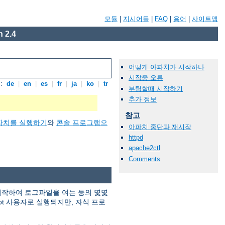
모듈
|
지시어들
|
FAQ
|
용어
|
사이트맵
 2.4
어떻게 아파치가 시작하나
시작중 오류
:
de
|
en
|
es
|
fr
|
ja
|
ko
|
tr
부팅할때 시작하기
추가 정보
참고
파치를 실행하기
와
콘솔 프로그램으
아파치 중단과 재시작
httpd
apache2ctl
Comments
 시작하여 로그파일을 여는 등의 몇몇
ot 사용자로 실행되지만, 자식 프로