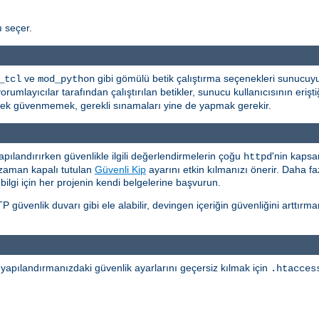
ı seçer.
ve
gibi gömülü betik çalıştırma seçenekleri sunucuyu 
_tcl
mod_python
layıcılar tarafından çalıştırılan betikler, sunucu kullanıcısının eriştiği
a pek güvenmemek, gerekli sınamaları yine de yapmak gerekir.
apılandırırken güvenlikle ilgili değerlendirmelerin çoğu
'nin kapsa
httpd
 zaman kapalı tutulan
Güvenli Kip
ayarını etkin kılmanızı önerir. Daha faz
 bilgi için her projenin kendi belgelerine başvurun.
 güvenlik duvarı gibi ele alabilir, devingen içeriğin güvenliğini arttı
n yapılandırmanızdaki güvenlik ayarlarını geçersiz kılmak için
.htacces