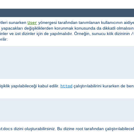
etleri sunarken
yönergesi tarafından tanımlanan kullanıcının aidiye
User
ın yapacakları değişikliklerden korunmak konusunda da dikkatli olmalısı
zinler ve üst dizinler için de yapılmalıdır. Örneğin, sunucu kök dizininin
/
ilir:
iklik yapılabileceği kabul edilir.
çalıştırılabilirini kurarken de b
httpd
dizini oluşturabilirsiniz. Bu dizine root tarafından çalıştırılabi
htdocs