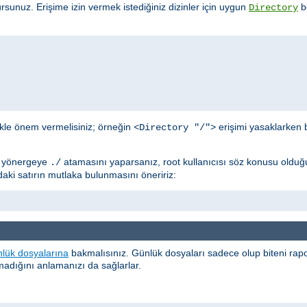
rsunuz. Erişime izin vermek istediğiniz dizinler için uygun
bö
Directory
ikle önem vermelisiniz; örneğin
erişimi yasaklarken 
<Directory "/">
; yönergeye
atamasını yaparsanız, root kullanıcısı söz konusu olduğ
./
ki satırın mutlaka bulunmasını öneririz:
lük dosyalarına
bakmalısınız. Günlük dosyaları sadece olup biteni ra
olmadığını anlamanızı da sağlarlar.