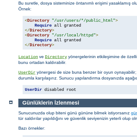
Bu suretle, dosya sisteminize öntanımlı erişimi yasaklamış olu
Örnek:
<
Directory
"/usr/users/*/public_html"
>
Require
</
Directory
>
<
Directory
"/usr/local/httpd"
>
Require
</
Directory
>
ve
yönergelerinin etkileşimine de özell
Location
Directory
bunu ortadan kaldırabilir.
yönergesi de size buna benzer bir oyun oynayabilir
UserDir
durumla karşılaşırız. Sunucu yapılandırma dosyanızda aşağıda
UserDir
 disabled root
Günlüklerin İzlenmesi
Sunucunuzda olup biteni günü gününe bilmek istiyorsanız
gün
tür saldırılar yapıldığını ve güvenlik seviyenizin yeterli olup 
Bazı örnekler: