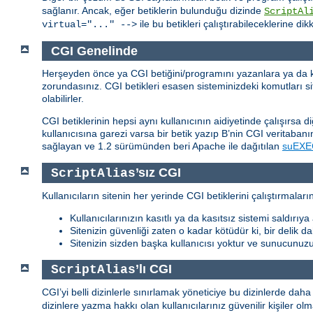
sağlanır. Ancak, eğer betiklerin bulunduğu dizinde
ScriptAl
ile bu betikleri çalıştırabileceklerine dik
virtual="..." -->
CGI Genelinde
Herşeyden önce ya CGI betiğini/programını yazanlara ya da ken
zorundasınız. CGI betikleri esasen sisteminizdeki komutları site
olabilirler.
CGI betiklerinin hepsi aynı kullanıcının aidiyetinde çalışırsa d
kullanıcısına garezi varsa bir betik yazıp B’nin CGI veritabanını
sağlayan ve 1.2 sürümünden beri Apache ile dağıtılan
suEXE
’sız CGI
ScriptAlias
Kullanıcıların sitenin her yerinde CGI betiklerini çalıştırmala
Kullanıcılarınızın kasıtlı ya da kasıtsız sistemi saldırı
Sitenizin güvenliği zaten o kadar kötüdür ki, bir delik 
Sitenizin sizden başka kullanıcısı yoktur ve sunucunuz
’lı CGI
ScriptAlias
CGI’yi belli dizinlerle sınırlamak yöneticiye bu dizinlerde dah
dizinlere yazma hakkı olan kullanıcılarınız güvenilir kişiler ol