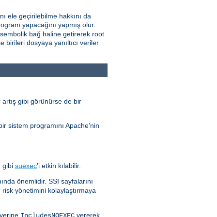
ını ele geçirilebilme hakkını da
a program yapacağını yapmış olur.
a sembolik bağ haline getirerek root
birileri dosyaya yanıltıcı veriler
 artış gibi görünürse de bir
 bir sistem programını Apache’nin
 gibi
suexec
’i etkin kılabilir.
amında önemlidir. SSI sayfalarını
 risk yönetimini kolaylaştırmaya
yerine
vererek
IncludesNOEXEC