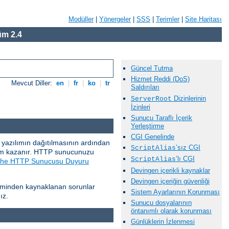
Modüller
|
Yönergeler
|
SSS
|
Terimler
|
Site Haritası
m 2.4
Güncel Tutma
Hizmet Reddi (DoS)
Mevcut Diller:
en
|
fr
|
ko
|
tr
Saldırıları
Dizinlerinin
ServerRoot
İzinleri
Sunucu Taraflı İçerik
Yerleştirme
CGI Genelinde
ir yazılımın dağıtılmasının ardından
’sız CGI
ScriptAlias
nem kazanır. HTTP sunucunuzu
’lı CGI
ScriptAlias
he HTTP Sunucusu Duyuru
Devingen içerikli kaynaklar
Devingen içeriğin güvenliği
steminden kaynaklanan sorunlar
Sistem Ayarlarının Korunması
ız.
Sunucu dosyalarının
öntanımlı olarak korunması
Günlüklerin İzlenmesi