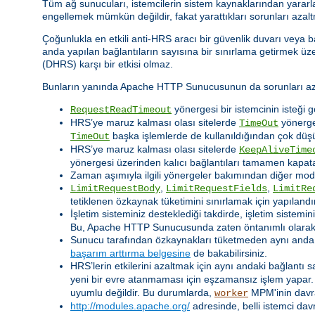
Tüm ağ sunucuları, istemcilerin sistem kaynaklarından yararla
engellemek mümkün değildir, fakat yarattıkları sorunları azaltm
Çoğunlukla en etkili anti-HRS aracı bir güvenlik duvarı veya b
anda yapılan bağlantıların sayısına bir sınırlama getirmek üzer
(DHRS) karşı bir etkisi olmaz.
Bunların yanında Apache HTTP Sunucusunun da sorunları azalt
yönergesi bir istemcinin isteği 
RequestReadTimeout
HRS’ye maruz kalması olası sitelerde
yönerges
TimeOut
başka işlemlerde de kullanıldığından çok düşü
TimeOut
HRS’ye maruz kalması olası sitelerde
KeepAliveTime
yönergesi üzerinden kalıcı bağlantıları tamamen kapatab
Zaman aşımıyla ilgili yönergeler bakımından diğer modül
,
,
LimitRequestBody
LimitRequestFields
LimitRe
tetiklenen özkaynak tüketimini sınırlamak için yapılandırı
İşletim sisteminiz desteklediği takdirde, işletim sistemi
Bu, Apache HTTP Sunucusunda zaten öntanımlı olarak et
Sunucu tarafından özkaynakları tüketmeden aynı anda iş
başarım arttırma belgesine
de bakabilirsiniz.
HRS’lerin etkilerini azaltmak için aynı andaki bağlantı sa
yeni bir evre atanmaması için eşzamansız işlem yapa
uyumlu değildir. Bu durumlarda,
MPM'inin davra
worker
http://modules.apache.org/
adresinde, belli istemci dav