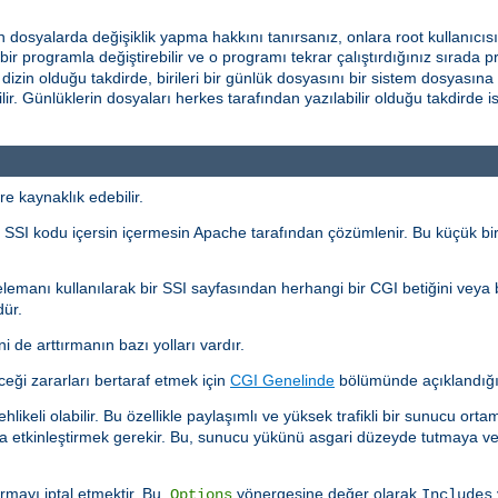
len dosyalarda değişiklik yapma hakkını tanırsanız, onlara root kullanıcıs
rlı bir programla değiştirebilir ve o programı tekrar çalıştırdığınız sırad
r dizin olduğu takdirde, birileri bir günlük dosyasını bir sistem dosyasın
r. Günlüklerin dosyaları herkes tarafından yazılabilir olduğu takdirde ise 
re kaynaklık edebilir.
rı, SSI kodu içersin içermesin Apache tarafından çözümlenir. Bu küçük bir
lemanı kullanılarak bir SSI sayfasından herhangi bir CGI betiğini veya
dür.
i de arttırmanın bazı yolları vardır.
ceği zararları bertaraf etmek için
CGI Genelinde
bölümünde açıklandığı
ehlikeli olabilir. Bu özellikle paylaşımlı ve yüksek trafikli bir sunucu ort
ıyla etkinleştirmek gerekir. Bu, sunucu yükünü asgari düzeyde tutmaya ve
rmayı iptal etmektir. Bu,
yönergesine değer olarak
Options
Includes