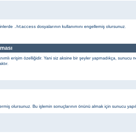
zinlerde
dosyalarının kullanımını engellemiş olursunuz.
.htaccess
nması
anımlı erişim özelliğidir. Yani siz aksine bir şeyler yapmadıkça, sunucu
ktır.
 vermiş olursunuz. Bu işlemin sonuçlarının önünü almak için sunucu yap