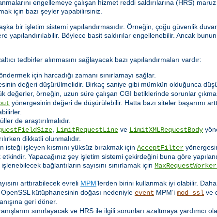
nmalarını engellemeye çalışan hizmet reddi saldırılarına (HRS) maruz k
ak için bazı şeyler yapabilirsiniz.
aşka bir işletim sistemi yapılandırmasıdır. Örneğin, çoğu güvenlik duva
e yapılandırılabilir. Böylece basit saldırılar engellenebilir. Ancak bunun
ıcı tedbirler alınmasını sağlayacak bazı yapılandırmaları vardır:
göndermek için harcadığı zamanı sınırlamayı sağlar.
inin değeri düşürülmelidir. Birkaç saniye gibi mümkün olduğunca düşük
k değerler, örneğin, uzun süre çalışan CGI betiklerinde sorunlar çıkmas
yönergesinin değeri de düşürülebilir. Hatta bazı siteler başarımı a
out
ilirler.
ler de araştırılmalıdır.
,
ve
yöner
questFieldSize
LimitRequestLine
LimitXMLRequestBody
lırken dikkatli olunmalıdır.
nin isteği işleyen kısmını yüksüz bırakmak için
yönergesin
AcceptFilter
kindir. Yapacağınız şey işletim sistemi çekirdeğini buna göre yapıland
lenebilecek bağlantıların sayısını sınırlamak için
MaxRequestWorker
yısını arttırabilecek evreli
MPM
’lerden birini kullanmak iyi olabilir. Dah
r. OpenSSL kütüphanesinin doğası nedeniyle
MPM’i
ve d
event
mod_ssl
nışına geri döner.
ranışlarını sınırlayacak ve HRS ile ilgili sorunları azaltmaya yardımcı o