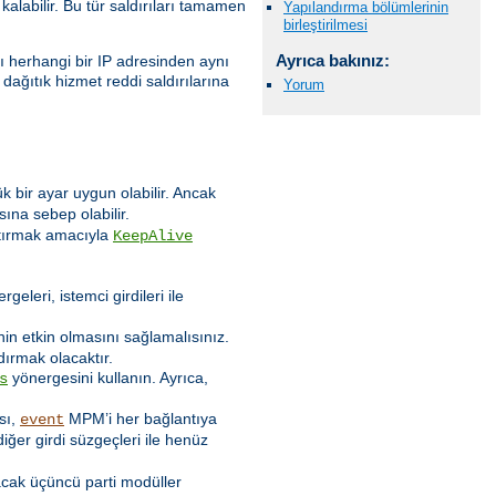
alabilir. Bu tür saldırıları tamamen
Yapılandırma bölümlerinin
birleştirilmesi
Ayrıca bakınız:
rı herhangi bir IP adresinden aynı
 dağıtık hizmet reddi saldırılarına
Yorum
 bir ayar uygun olabilir. Ancak
ına sebep olabilir.
rttırmak amacıyla
KeepAlive
geleri, istemci girdileri ile
in etkin olmasını sağlamalısınız.
ırmak olacaktır.
yönergesini kullanın. Ayrıca,
s
ası,
MPM’i her bağlantıya
event
iğer girdi süzgeçleri ile henüz
lacak üçüncü parti modüller