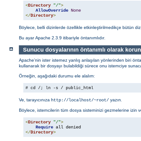
<
Directory
"/"
>
AllowOverride
None
</
Directory
>
Böylece, belli dizinlerde özellikle etkinleştirilmedikçe bütün di
Bu ayar Apache 2.3.9 itibariyle öntanımlıdır.
Sunucu dosyalarının öntanımlı olarak koru
Apache’nin ister istemez yanlış anlaşılan yönlerinden biri önt
kullanarak bir dosyayı bulabildiği sürece onu istemciye sunaca
Örneğin, aşağıdaki durumu ele alalım:
# cd /; ln -s / public_html
Ve, tarayıcınıza
yazın.
http://localhost/~root/
Böylece, istemcilerin tüm dosya sisteminizi gezmelerine izin
<
Directory
"/"
>
Require
</
Directory
>