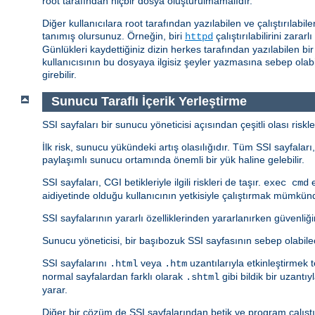
root tarafından hiçbir dosya oluşturulmamalıdır.
Diğer kullanıcılara root tarafından yazılabilen ve çalıştırılabi
tanımış olursunuz. Örneğin, biri
çalıştırılabilirini zara
httpd
Günlükleri kaydettiğiniz dizin herkes tarafından yazılabilen bi
kullanıcısının bu dosyaya ilgisiz şeyler yazmasına sebep olabili
girebilir.
Sunucu Taraflı İçerik Yerleştirme
SSI sayfaları bir sunucu yöneticisi açısından çeşitli olası riskle
İlk risk, sunucu yükündeki artış olasılığıdır. Tüm SSI sayfala
paylaşımlı sunucu ortamında önemli bir yük haline gelebilir.
SSI sayfaları, CGI betikleriyle ilgili riskleri de taşır.
e
exec cmd
aidiyetinde olduğu kullanıcının yetkisiyle çalıştırmak mümkün
SSI sayfalarının yararlı özelliklerinden yararlanırken güvenliğin
Sunucu yöneticisi, bir başıbozuk SSI sayfasının sebep olabile
SSI sayfalarını
veya
uzantılarıyla etkinleştirmek t
.html
.htm
normal sayfalardan farklı olarak
gibi bildik bir uzant
.shtml
yarar.
Diğer bir çözüm de SSI sayfalarından betik ve program çalıştı