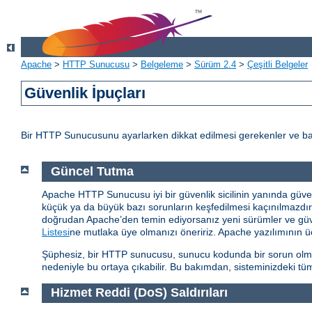
Apache
>
HTTP Sunucusu
>
Belgeleme
>
Sürüm 2.4
>
Çeşitli Belgeler
Güvenlik İpuçları
Bir HTTP Sunucusunu ayarlarken dikkat edilmesi gerekenler ve baz
Güncel Tutma
Apache HTTP Sunucusu iyi bir güvenlik sicilinin yanında güvenlik
küçük ya da büyük bazı sorunların keşfedilmesi kaçınılmazd
doğrudan Apache’den temin ediyorsanız yeni sürümler ve güvenl
Listesi
ne mutlaka üye olmanızı öneririz. Apache yazılımının üç
Şüphesiz, bir HTTP sunucusu, sunucu kodunda bir sorun olmasa 
nedeniyle bu ortaya çıkabilir. Bu bakımdan, sisteminizdeki tüm
Hizmet Reddi (DoS) Saldırıları