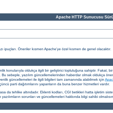
Apache HTTP Sunucusu Sürü
ı ipuçları. Öneriler kısmen Apache’ye özel kısmen de genel olacaktır.
 konularıyla oldukça ilgili bir geliştirici topluluğuna sahiptir. Fakat, b
ır. Bu sebeple, yazılım güncellemelerinden haberdar olmak oldukça ö
ik güncellemeleri ile ilgili bilgileri tam zamanında alabilmek için
Apac
üncü parti dağıtımlarını yapanların da buna benzer hizmetleri vardır.
da tehlike altındadır. Eklenti kodları, CGI betikleri hatta işletim si
 yazılımların sorunları ve güncellemeleri hakkında bilgi sahibi olmalısın