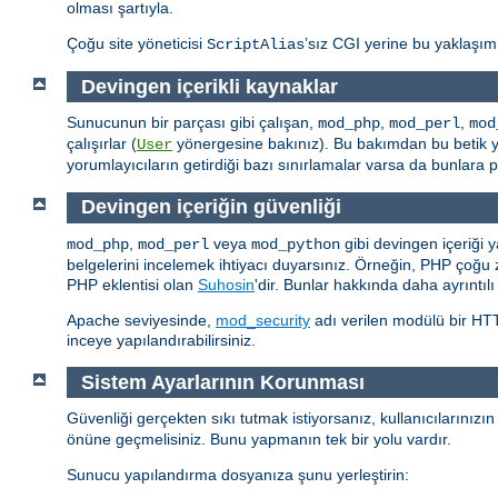
olması şartıyla.
Çoğu site yöneticisi
’sız CGI yerine bu yaklaşım
ScriptAlias
Devingen içerikli kaynaklar
Sunucunun bir parçası gibi çalışan,
,
,
mod_php
mod_perl
mod
çalışırlar (
yönergesine bakınız). Bu bakımdan bu betik yorum
User
yorumlayıcıların getirdiği bazı sınırlamalar varsa da bunlar
Devingen içeriğin güvenliği
,
veya
gibi devingen içeriği y
mod_php
mod_perl
mod_python
belgelerini incelemek ihtiyacı duyarsınız. Örneğin, PHP çoğu
PHP eklentisi olan
Suhosin
'dir. Bunlar hakkında daha ayrıntılı
Apache seviyesinde,
mod_security
adı verilen modülü bir HTTP
inceye yapılandırabilirsiniz.
Sistem Ayarlarının Korunması
Güvenliği gerçekten sıkı tutmak istiyorsanız, kullanıcılarınızı
önüne geçmelisiniz. Bunu yapmanın tek bir yolu vardır.
Sunucu yapılandırma dosyanıza şunu yerleştirin: