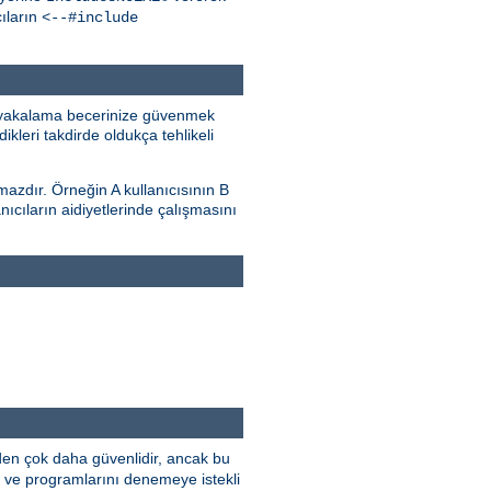
ıların
<--#include
i) yakalama becerinize güvenmek
ikleri takdirde oldukça tehlikeli
lmazdır. Örneğin A kullanıcısının B
anıcıların aidiyetlerinde çalışmasını
den çok daha güvenlidir, ancak bu
ini ve programlarını denemeye istekli