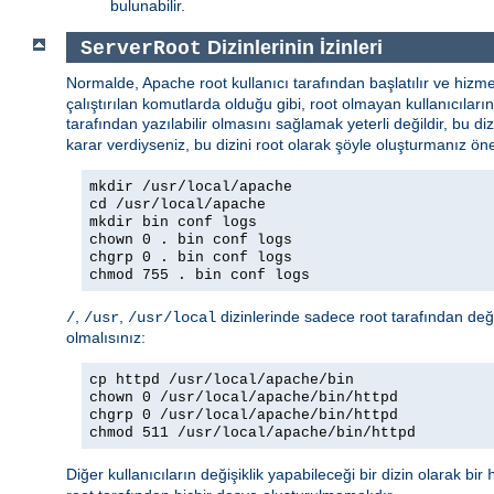
bulunabilir.
Dizinlerinin İzinleri
ServerRoot
Normalde, Apache root kullanıcı tarafından başlatılır ve hizm
çalıştırılan komutlarda olduğu gibi, root olmayan kullanıcılar
tarafından yazılabilir olmasını sağlamak yeterli değildir, bu di
karar verdiyseniz, bu dizini root olarak şöyle oluşturmanız öner
mkdir /usr/local/apache
cd /usr/local/apache
mkdir bin conf logs
chown 0 . bin conf logs
chgrp 0 . bin conf logs
chmod 755 . bin conf logs
,
,
dizinlerinde sadece root tarafından değiş
/
/usr
/usr/local
olmalısınız:
cp httpd /usr/local/apache/bin
chown 0 /usr/local/apache/bin/httpd
chgrp 0 /usr/local/apache/bin/httpd
chmod 511 /usr/local/apache/bin/httpd
Diğer kullanıcıların değişiklik yapabileceği bir dizin olarak bir