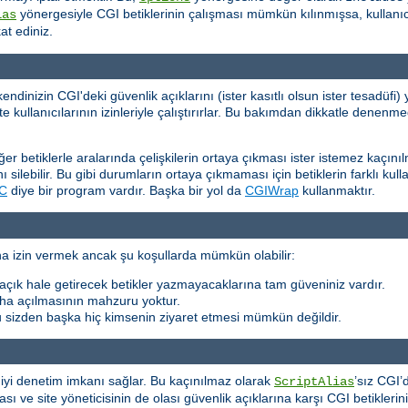
yönergesiyle CGI betiklerinin çalışması mümkün kılınmışsa, kullanıc
ias
kat ediniz.
dinizin CGI'deki güvenlik açıklarını (ister kasıtlı olsun ister tesadüf
 kullanıcılarının izinleriyle çalıştırırlar. Bu bakımdan dikkatle denenmed
iğer betiklerle aralarında çelişkilerin ortaya çıkması ister istemez kaçını
 silebilir. Bu gibi durumların ortaya çıkmaması için betiklerin farklı kull
C
diye bir program vardır. Başka bir yol da
CGIWrap
kullanmaktır.
rına izin vermek ancak şu koşullarda mümkün olabilir:
ya açık hale getirecek betikler yazmayacaklarına tam güveniniz vardır.
daha açılmasının mahzuru yoktur.
u sizden başka hiç kimsenin ziyaret etmesi mümkün değildir.
a iyi denetim imkanı sağlar. Bu kaçınılmaz olarak
’sız CGI’
ScriptAlias
ması ve site yöneticisinin de olası güvenlik açıklarına karşı CGI betikler