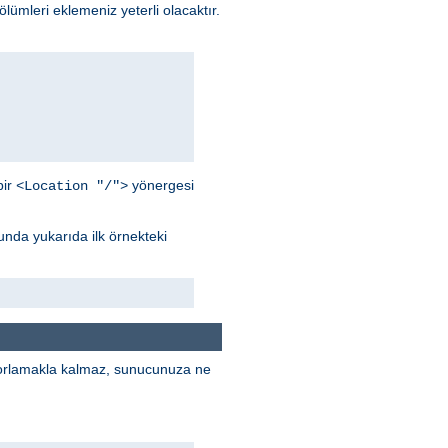
lümleri eklemeniz yeterli olacaktır.
bir
yönergesi
<Location "/">
unda yukarıda ilk örnekteki
porlamakla kalmaz, sunucunuza ne