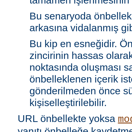
tamamen işlenmesinin s
Bu senaryoda önbelle
arkasına vidalanmış gib
Bu kip en esneğidir. Ö
zincirinin hassas olara
noktasında oluşması sa
önbelleklenen içerik is
gönderilmeden önce s
kişiselleştirilebilir.
URL önbellekte yoksa
mo
yanıtı önbelleğe kaydet