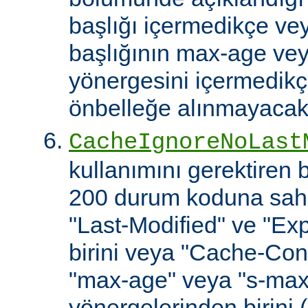
başlığı içermedikçe ve
başlığının max-age ve
yönergesini içermedikçe
önbelleğe alınmayacakt
CacheIgnoreNoLast
kullanımını gerektiren
200 durum koduna sahip
"Last-Modified" ve "Exp
birini veya "Cache-Cont
"max-age" veya "s-ma
yönergelerinden birini 