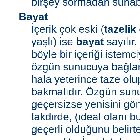
birşey sormadan sunabi
Bayat
İçerik çok eski (
tazelik
yaşlı) ise
bayat
sayılır
böyle bir içeriği iste
özgün sunucuya bağlanı
hala yeterince taze ol
bakmalıdır. Özgün sunu
geçersizse yenisini gön
takdirde, (ideal olanı b
geçerli olduğunu belirte