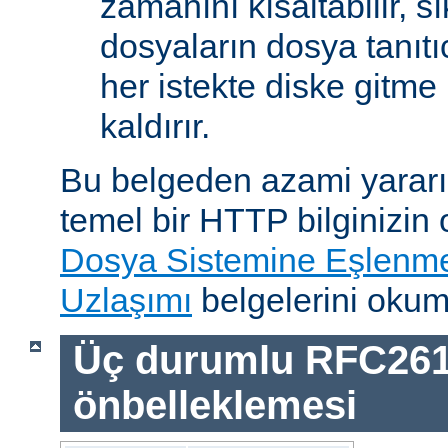
zamanını kısaltabilir, sı
dosyaların dosya tanıtıc
her istekte diske gitme 
kaldırır.
Bu belgeden azami yararı
temel bir HTTP bilginizin
Dosya Sistemine Eşlenm
Uzlaşımı
belgelerini okum
Üç durumlu RFC26
önbelleklemesi