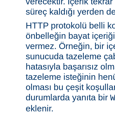
verecektir. İçerik tekra
süreç kaldığı yerden d
HTTP protokolü belli ko
önbelleğin bayat içeriğ
vermez. Örneğin, bir iç
sunucuda tazeleme çab
hatasıyla başarısız olm
tazeleme isteğinin he
olması bu çeşit koşulla
durumlarda yanıta bir
eklenir.