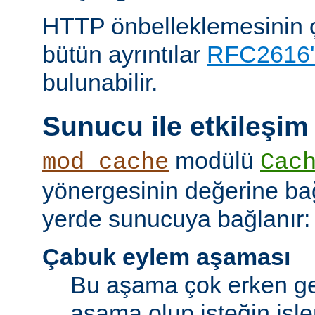
HTTP önbelleklemesinin çal
bütün ayrıntılar
RFC2616'
bulunabilir.
Sunucu ile etkileşim
modülü
mod_cache
Cac
yönergesinin değerine bağl
yerde sunucuya bağlanır:
Çabuk eylem aşaması
Bu aşama çok erken ge
aşama olup isteğin işl