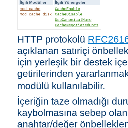
İlgili Modüller
İlgili Yönergeler
mod_cache
CacheEnable
mod_cache_disk
CacheDisable
UseCanonicalName
CacheNegotiatedDocs
HTTP protokolü
RFC2616'
açıklanan satıriçi önbel
için yerleşik bir destek iç
getirilerinden yararlanmak
modülü kullanılabilir.
İçeriğin taze olmadığı du
kaybolmasına sebep olan 
anahtar/değer önbelleklem