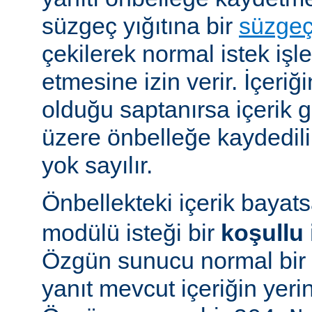
süzgeç yığıtına bir
süzge
çekilerek normal istek iş
etmesine izin verir. İçeriğ
olduğu saptanırsa içerik
üzere önbelleğe kaydedilir
yok sayılır.
Önbellekteki içerik bayat
modülü isteği bir
koşullu 
Özgün sunucu normal bir y
yanıt mevcut içeriğin yeri