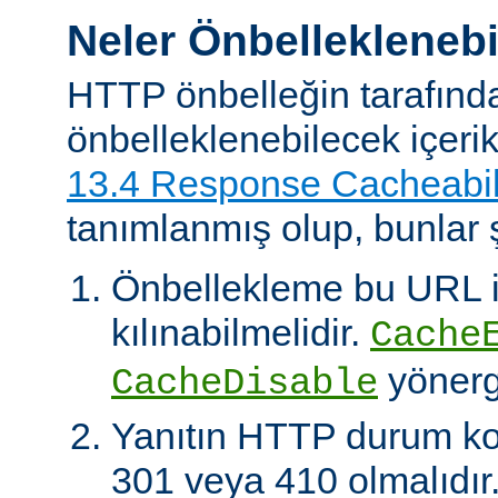
Neler Önbelleklenebi
HTTP önbelleğin tarafınd
önbelleklenebilecek içeri
13.4 Response Cacheabil
tanımlanmış olup, bunlar ş
Önbellekleme bu URL il
kılınabilmelidir.
Cache
yönerg
CacheDisable
Yanıtın HTTP durum ko
301 veya 410 olmalıdır