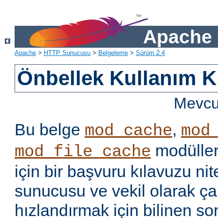
Apache 
Apache
>
HTTP Sunucusu
>
Belgeleme
>
Sürüm 2.4
Önbellek Kullanım K
Mevcut
Bu belge
,
mod_cache
mod
modüller
mod_file_cache
için bir başvuru kılavuzu ni
sunucusu ve vekil olarak ça
hızlandırmak için bilinen so