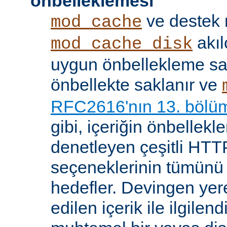
önbelleklemesi
ve destek
mod_cache
akıl
mod_cache_disk
uygun önbellekleme sağl
önbellekte saklanır ve
RFC2616'nın 13. bölü
gibi, içeriğin önbelleklen
denetleyen çeşitli HTTP
seçeneklerinin tümünü
hedefler. Devingen yere
edilen içerik ile ilgile