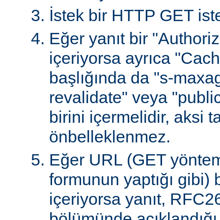
İstek bir HTTP GET iste
Eğer yanıt bir "Authoriz
içeriyorsa ayrıca "Cach
başlığında da "s-maxag
revalidate" veya "publi
birini içermelidir, aksi 
önbelleklenmez.
Eğer URL (GET yöntem
formunun yaptığı gibi) 
içeriyorsa yanıt, RFC2
bölümünde açıklandığı g