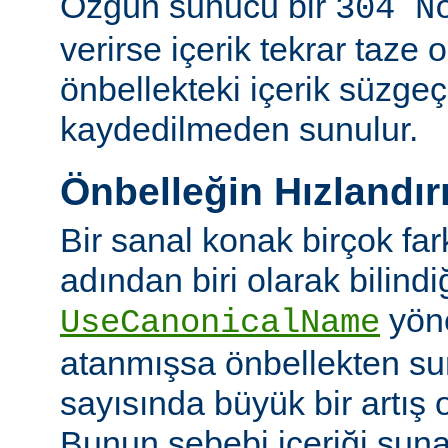
Özgün sunucu bir
304 N
verirse içerik tekrar taze 
önbellekteki içerik süzgeç
kaydedilmeden sunulur.
Önbelleğin Hızlandır
Bir sanal konak birçok fa
adından biri olarak bilindi
yön
UseCanonicalName
atanmışsa önbellekten su
sayısında büyük bir artış 
Bunun sebebi içeriği sun