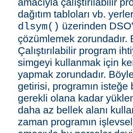
amacıyla çalıştırılabilir 
dağıtım tabloları vb. yerl
üzerinden DSO’d
dlsym()
çözümlemek zorundadır. B
Çalıştırılabilir program i
simgeyi kullanmak için k
yapmak zorundadır. Böyl
getirisi, programın isteğe 
gerekli olana kadar yükl
daha az bellek alanı kullan
zaman programın işlevsell