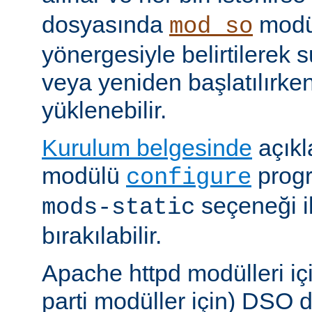
dosyasında
modü
mod_so
yönergesiyle belirtilerek 
veya yeniden başlatılırk
yüklenebilir.
Kurulum belgesinde
açıkl
modülü
prog
configure
seçeneği i
mods-static
bırakılabilir.
Apache httpd modülleri içi
parti modüller için) DSO d