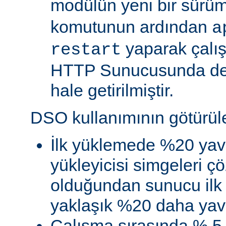
modülün yeni bir sürü
komutunun ardından
a
yaparak çalı
restart
HTTP Sunucusunda de
hale getirilmiştir.
DSO kullanımının götürüler
İlk yüklemede %20 yav
yükleyicisi simgeleri
olduğundan sunucu ilk 
yaklaşık %20 daha yava
Çalışma sırasında % 5