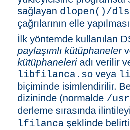
sağlayan
dlopen()/dls
çağrılarının elle yapılması
İlk yöntemde kullanılan 
paylaşımlı kütüphaneler
v
kütüphaneleri
adı verilir 
veya
libfilanca.so
l
biçiminde isimlendirilir. Be
dizininde (normalde
/usr
derleme sırasında ilintil
şeklinde belirtil
lfilanca