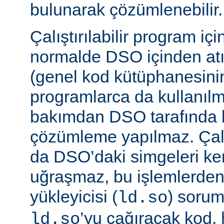
bulunarak çözümlenebilir.
Çalıştırılabilir program iç
normalde DSO içinden atı
(genel kod kütüphanesini
programlarca da kullanılm
bakımdan DSO tarafında b
çözümleme yapılmaz. Çalış
da DSO’daki simgeleri k
uğraşmaz, bu işlemlerde
yükleyicisi (
) sorum
ld.so
’yu çağıracak kod, he
ld.so