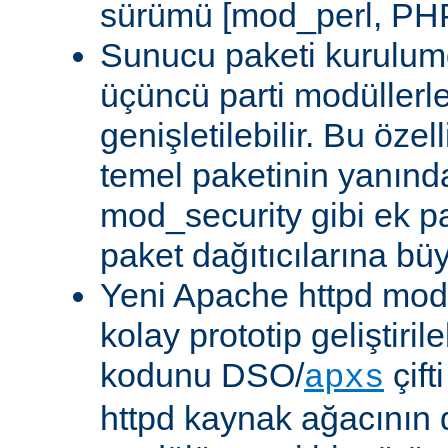
sürümü [mod_perl, PHP
Sunucu paketi kurulum
üçüncü parti modüllerl
genişletilebilir. Bu özel
temel paketinin yanın
mod_security gibi ek pa
paket dağıtıcılarına bü
Yeni Apache httpd modü
kolay prototip geliştiri
kodunu DSO/
çift
apxs
httpd kaynak ağacının 