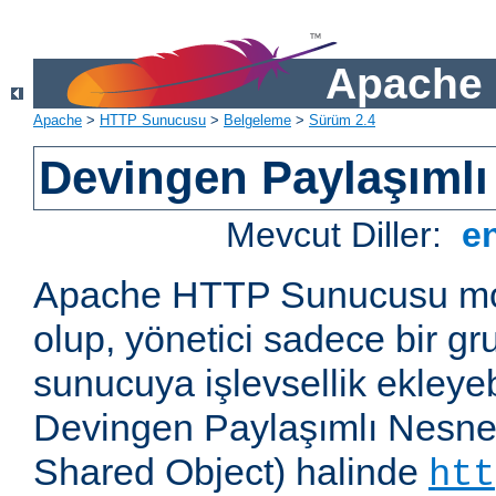
Apache 
Apache
>
HTTP Sunucusu
>
Belgeleme
>
Sürüm 2.4
Devingen Paylaşımlı
Mevcut Diller:
e
Apache HTTP Sunucusu mod
olup, yönetici sadece bir g
sunucuya işlevsellik ekleyebi
Devingen Paylaşımlı Nesne
Shared Object) halinde
htt