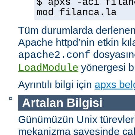
$ apxs -aci filan
mod_filanca.la
Tüm durumlarda derlenen
Apache httpd’nin etkin kıl
dosyasınd
apache2.conf
yönergesi bu
LoadModule
Ayrıntılı bilgi için
apxs bel
Artalan Bilgisi
Günümüzün Unix türevleri
mekanizma sayesinde çalışt