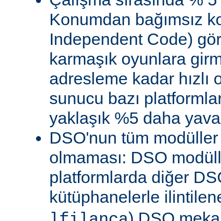
Konumdan bağımsız kod
Independent Code) göre
karmaşık oyunlara gir
adresleme kadar hızlı
sunucu bazı platformla
yaklaşık %5 daha yavaş 
DSO'nun tüm modüller 
olmaması: DSO modülle
platformlarda diğer DS
kütüphanelerle ilintile
) DSO meka
lfilanca