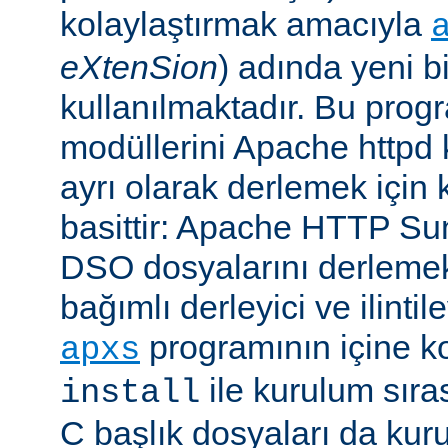
kolaylaştırmak amacıyla
eXtenSion
) adında yeni b
kullanılmaktadır. Bu pro
modüllerini Apache httpd
ayrı olarak derlemek için ku
basittir: Apache HTTP Su
DSO dosyalarını derlemek
bağımlı derleyici ve ilintil
programının içine k
apxs
ile kurulum sır
install
C başlık dosyaları da kur