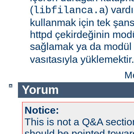
(
) vard
libfilanca.a
kullanmak için tek şan
httpd çekirdeğinin modü
sağlamak ya da modü
vasıtasıyla yüklemektir.
Me
Yorum
Notice:
This is not a Q&A sect
should be pointed towar