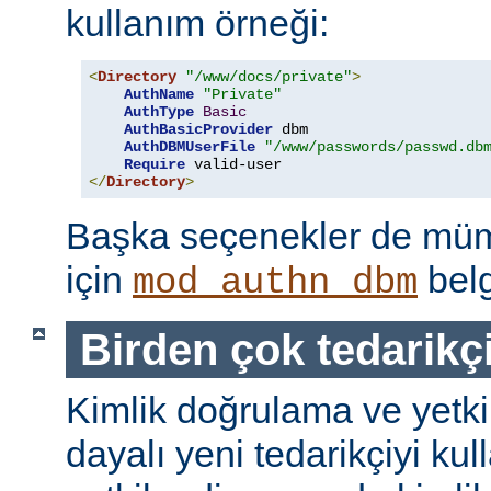
kullanım örneği:
<
Directory
"/www/docs/private"
>
AuthName
"Private"
AuthType
Basic
AuthBasicProvider
 dbm

AuthDBMUserFile
"/www/passwords/passwd.db
Require
</
Directory
>
Başka seçenekler de mümk
için
belg
mod_authn_dbm
Birden çok tedarikç
Kimlik doğrulama ve yetk
dayalı yeni tedarikçiyi kul