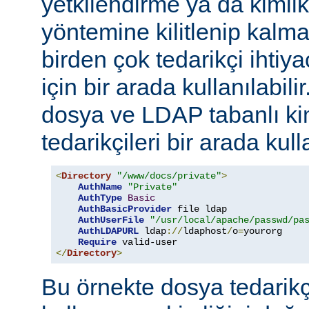
yetkilendirme ya da kimli
yöntemine kilitlenip kalm
birden çok tedarikçi ihti
için bir arada kullanılabil
dosya ve LDAP tabanlı ki
tedarikçileri bir arada kull
<
Directory
"/www/docs/private"
>
AuthName
"Private"
AuthType
Basic
AuthBasicProvider
 file ldap

AuthUserFile
"/usr/local/apache/passwd/pa
AuthLDAPURL
 ldap
://
ldaphost
/
o
=
yourorg

Require
</
Directory
>
Bu örnekte dosya tedarikçi