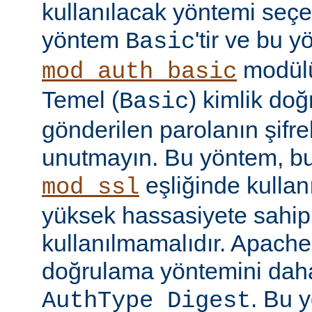
kullanılacak yöntemi seçe
yöntem
'tir ve bu 
Basic
modülü
mod_auth_basic
Temel (
) kimlik do
Basic
gönderilen parolanın şifr
unutmayın. Bu yöntem, bu
eşliğinde kullan
mod_ssl
yüksek hassasiyete sahip b
kullanılmamalıdır. Apache
doğrulama yöntemini daha
. Bu 
AuthType Digest