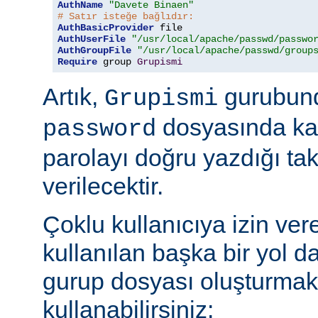
AuthName
"Davete Binaen"
# Satır isteğe bağlıdır:
AuthBasicProvider
AuthUserFile
"/usr/local/apache/passwd/passwo
AuthGroupFile
"/usr/local/apache/passwd/group
Require
 group 
Grupismi
Artık,
gurubund
Grupismi
dosyasında kay
password
parolayı doğru yazdığı tak
verilecektir.
Çoklu kullanıcıya izin ver
kullanılan başka bir yol d
gurup dosyası oluşturmak
kullanabilirsiniz: