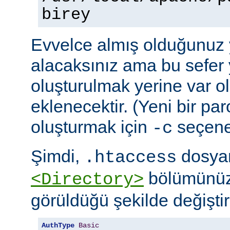
birey
Evvelce almış olduğunuz y
alacaksınız ama bu sefer 
oluşturulmak yerine var o
eklenecektir. (Yeni bir pa
oluşturmak için
seçeneğ
-c
Şimdi,
dosyan
.htaccess
bölümünüz
<Directory>
görüldüğü şekilde değiştire
AuthType
Basic