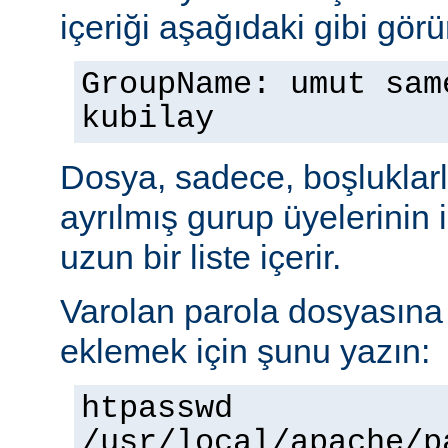
içeriği aşağıdaki gibi görü
GroupName: umut sam
kubilay
Dosya, sadece, boşluklarl
ayrılmış gurup üyelerinin
uzun bir liste içerir.
Varolan parola dosyasına b
eklemek için şunu yazın:
htpasswd
/usr/local/apache/p