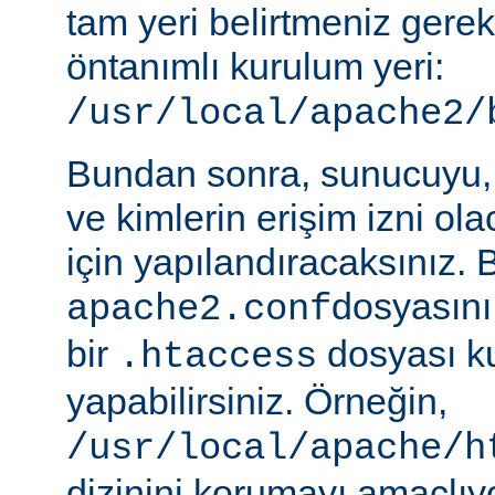
tam yeri belirtmeniz gere
öntanımlı kurulum yeri:
/usr/local/apache2/
Bundan sonra, sunucuyu, 
ve kimlerin erişim izni ol
için yapılandıracaksınız. 
dosyasını
apache2.conf
bir
dosyası k
.htaccess
yapabilirsiniz. Örneğin,
/usr/local/apache/h
dizinini korumayı amaçlıy