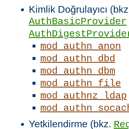
Kimlik Doğrulayıcı (bkz
AuthBasicProvider
AuthDigestProvide
mod_authn_anon
mod_authn_dbd
mod_authn_dbm
mod_authn_file
mod_authnz_ldap
mod_authn_socac
Yetkilendirme (bkz.
Re