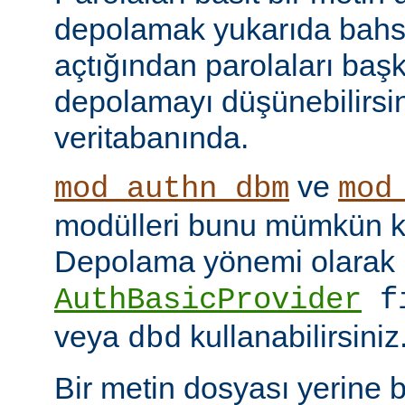
depolamak yukarıda bahse
açtığından parolaları başk
depolamayı düşünebilirsin
veritabanında.
ve
mod_authn_dbm
mod
modülleri bunu mümkün kı
Depolama yönemi olarak
AuthBasicProvider
f
veya
kullanabilirsiniz
dbd
Bir metin dosyası yerine 