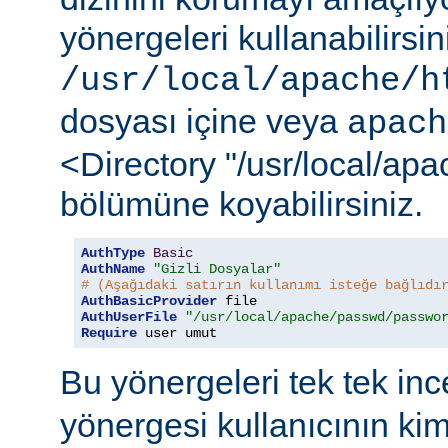
yönergeleri kullanabilirsi
/usr/local/apache/h
dosyası içine veya
apach
<Directory "/usr/local/ap
bölümüne koyabilirsiniz.
AuthType
Basic
AuthName
"Gizli Dosyalar"
# (Aşağıdaki satırın kullanımı isteğe bağlıdı
AuthBasicProvider
AuthUserFile
"/usr/local/apache/passwd/passwo
Require
 user umut
Bu yönergeleri tek tek in
yönergesi kullanıcının ki