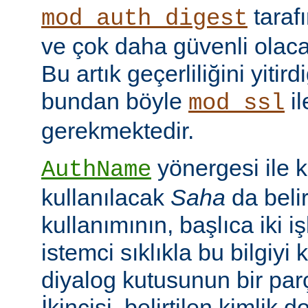
taraf
mod_auth_digest
ve çok daha güvenli olac
Bu artık geçerliliğini yitir
bundan böyle
il
mod_ssl
gerekmektedir.
yönergesi ile 
AuthName
kullanılacak
Saha
da belir
kullanımının, başlıca iki işl
istemci sıklıkla bu bilgiyi 
diyalog kutusunun bir par
İkincisi, belirtilen kimlik 