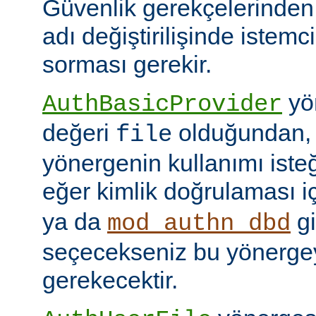
Güvenlik gerekçelerinden
adı değiştirilişinde istem
sorması gerekir.
yön
AuthBasicProvider
değeri
olduğundan,
file
yönergenin kullanımı isteğ
eğer kimlik doğrulaması i
ya da
gi
mod_authn_dbd
seçecekseniz bu yönerge
gerekecektir.