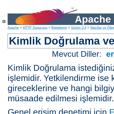
Apache 
Apache
>
HTTP Sunucusu
>
Belgeleme
>
Sürüm 2.4
>
Nasıllar ve Öğret
Kimlik Doğrulama ve
Mevcut Diller:
e
Kimlik Doğrulama istediğiniz
işlemidir. Yetkilendirme ise 
gireceklerine ve hangi bilgi
müsaade edilmesi işlemidir.
Genel erişim denetimi için
E