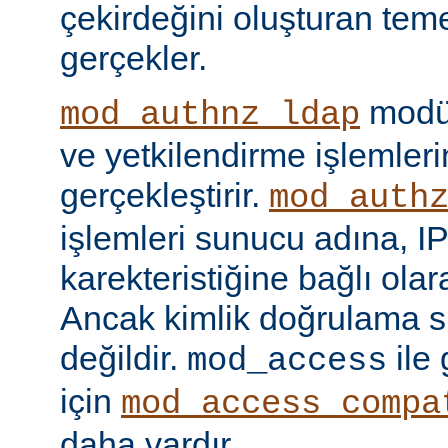
çekirdeğini oluşturan tem
gerçekler.
modül
mod_authnz_ldap
ve yetkilendirme işlemlerin
gerçekleştirir.
mod_auth
işlemleri sunucu adına, IP
karekteristiğine bağlı olara
Ancak kimlik doğrulama si
değildir.
ile
mod_access
için
mod_access_compa
daha vardır.