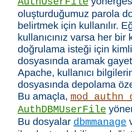
yönerges
AuthUserFile
oluşturduğumuz parola do
belirtmek için kullanılır. 
kullanıcınız varsa her bir 
doğrulama isteği için kimlik
dosyasında aramak gayet 
Apache, kullanıcı bilgilerin
dosyasında depolama özell
Bu amaçla,
mod_authn_
yönerg
AuthDBMUserFile
Bu dosyalar
dbmmanage