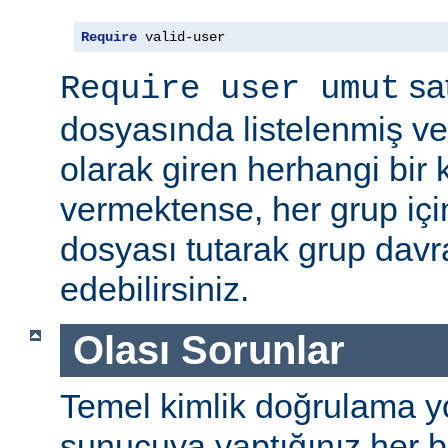
Require
 valid-user
sat
Require user umut
dosyasında listelenmiş ve
olarak giren herhangi bir k
vermektense, her grup için
dosyası tutarak grup davra
edebilirsiniz.
Olası Sorunlar
Temel kimlik doğrulama yolu
sunucuya yaptığınız her b