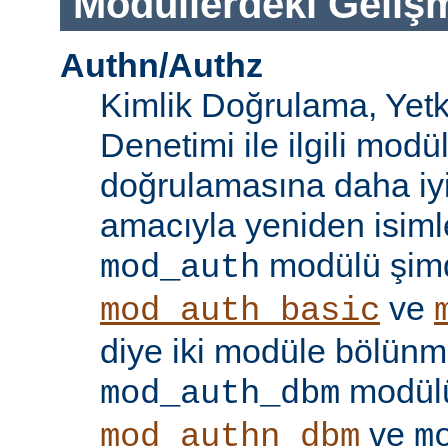
Modüllerdeki Geliş
Authn/Authz
Kimlik Doğrulama, Yetk
Denetimi ile ilgili modül
doğrulamasına daha iy
amacıyla yeniden isimle
modülü şim
mod_auth
ve
mod_auth_basic
diye iki modüle bölünmü
modülü
mod_auth_dbm
ve
mod_authn_dbm
m