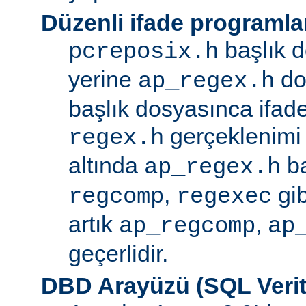
Düzenli ifade programla
başlık d
pcreposix.h
yerine
dos
ap_regex.h
başlık dosyasınca ifa
gerçeklenimi
regex.h
altında
ba
ap_regex.h
,
gib
regcomp
regexec
artık
,
ap_regcomp
ap
geçerlidir.
DBD Arayüzü (SQL Verit