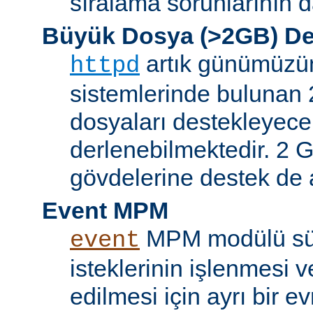
sıralama sorunlarının d
Büyük Dosya (>2GB) De
artık günümüzün 
httpd
sistemlerinde bulunan 
dosyaları destekleyece
derlenebilmektedir. 2 GB
gövdelerine destek de a
Event MPM
MPM modülü sür
event
isteklerinin işlenmesi v
edilmesi için ayrı bir ev