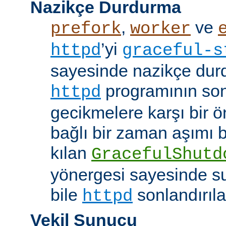
Nazikçe Durdurma
,
ve
prefork
worker
’yi
httpd
graceful-s
sayesinde nazikçe durd
programının son
httpd
gecikmelere karşı bir ö
bağlı bir zaman aşımı
kılan
GracefulShutd
yönergesi sayesinde s
bile
sonlandırıla
httpd
Vekil Sunucu