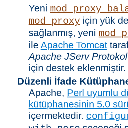
Yeni
mod_proxy_bal
için yük d
mod_proxy
sağlanmış, yeni
mod_p
ile
Apache Tomcat
tara
Apache JServ Protoko
için destek eklenmiştir.
Düzenli İfade Kütüphan
Apache,
Perl uyumlu dü
kütüphanesinin 5.0 sü
içermektedir.
configu
seçeneği 