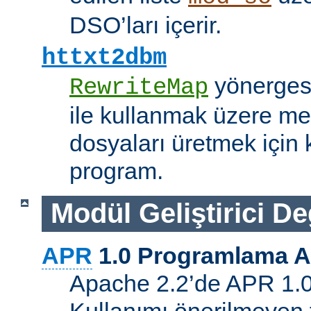
DSO’ları içerir.
httxt2dbm
yönerge
RewriteMap
ile kullanmak üzere me
dosyaları üretmek için k
program.
Modül Geliştirici Değ
APR
1.0 Programlama A
Apache 2.2’de APR 1.0 A
Kullanımı önerilmeyen 