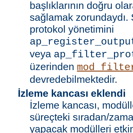
başlıklarının doğru olar
sağlamak zorundaydı. S
protokol yönetimini
ap_register_outpu
veya
ap_filter_pro
üzerinden
mod_filte
devredebilmektedir.
İzleme kancası eklendi
İzleme kancası, modüll
süreçteki sıradan/zama
yapacak modülleri etkinl