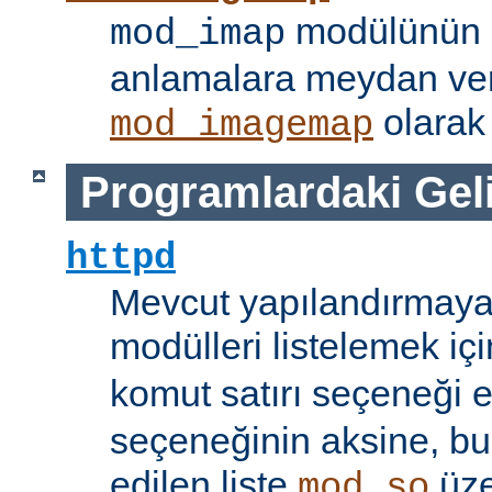
modülünün i
mod_imap
anlamalara meydan ve
olarak 
mod_imagemap
Programlardaki Gel
httpd
Mevcut yapılandırmaya
modülleri listelemek iç
komut satırı seçeneği 
seçeneğinin aksine, bu
edilen liste
üze
mod_so