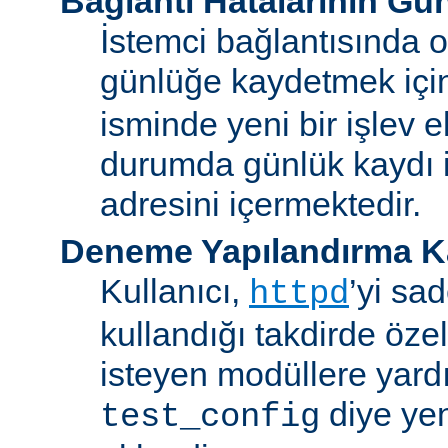
Bağlantı Hatalarının Gü
İstemci bağlantısında o
günlüğe kaydetmek iç
isminde yeni bir işlev e
durumda günlük kaydı i
adresini içermektedir.
Deneme Yapılandırma K
Kullanıcı,
’yi sa
httpd
kullandığı takdirde özel
isteyen modüllere yard
diye yen
test_config