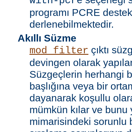
with-pcre
programı PCRE destekl
derlenebilmektedir.
Akıllı Süzme
çıktı süzg
mod_filter
devingen olarak yapılan
Süzgeçlerin herhangi bi
başlığına veya bir ort
dayanarak koşullu olara
mümkün kılar ve bunu 
mimarisindeki sorunlu b