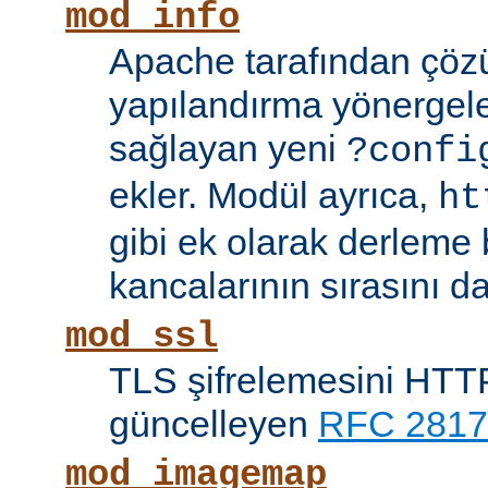
mod_info
Apache tarafından çöz
yapılandırma yönergele
sağlayan yeni
?confi
ekler. Modül ayrıca,
ht
gibi ek olarak derleme b
kancalarının sırasını da
mod_ssl
TLS şifrelemesini HTTP
güncelleyen
RFC 2817
mod_imagemap