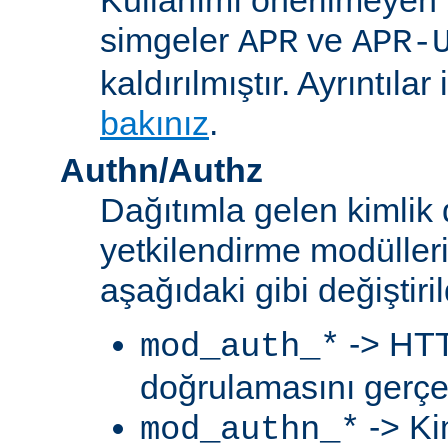
simgeler
ve
APR
APR-
kaldırılmıştır. Ayrıntılar 
bakınız
.
Authn/Authz
Dağıtımla gelen kimlik
yetkilendirme modülleri
aşağıdaki gibi değiştiril
-> HTT
mod_auth_*
doğrulamasını gerçek
-> Ki
mod_authn_*