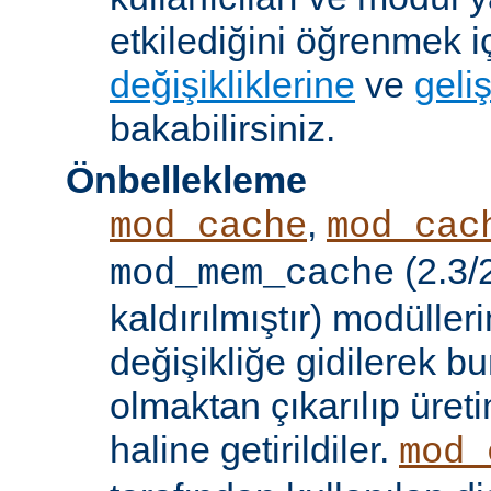
etkilediğini öğrenmek i
değişikliklerine
ve
geliş
bakabilirsiniz.
Önbellekleme
,
mod_cache
mod_cac
(2.3/
mod_mem_cache
kaldırılmıştır) modülle
değişikliğe gidilerek b
olmaktan çıkarılıp üret
haline getirildiler.
mod_