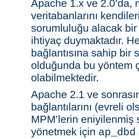
Apache 1.x ve 2.0’da, 
veritabanlarını kendiler
sorumluluğu alacak bir
ihtiyaç duymaktadır. He
bağlantısına sahip bir
olduğunda bu yöntem ç
olabilmektedir.
Apache 2.1 ve sonrasın
bağlantılarını (evreli o
MPM’lerin eniyilenmiş st
yönetmek için
ap_dbd