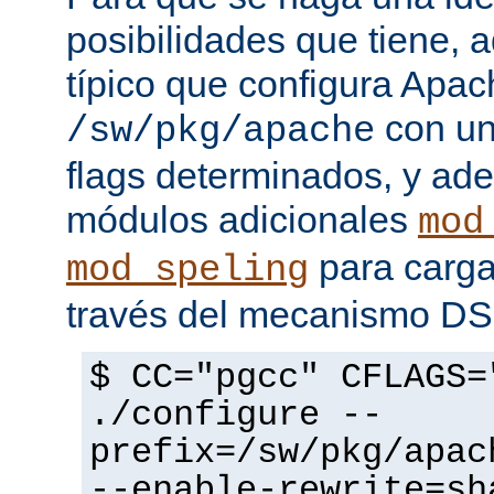
posibilidades que tiene, 
típico que configura Apac
con un
/sw/pkg/apache
flags determinados, y ad
módulos adicionales
mod
para carga
mod_speling
través del mecanismo D
$ CC="pgcc" CFLAGS=
./configure --
prefix=/sw/pkg/apac
--enable-rewrite=sh