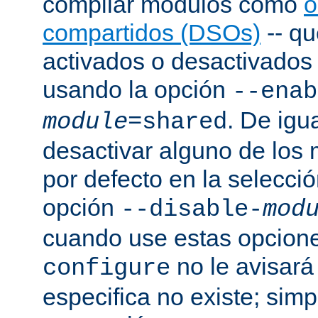
compilar módulos como
o
compartidos (DSOs)
-- q
activados o desactivados a
usando la opción
--enab
. De igu
module
=shared
desactivar alguno de los
por defecto en la selecci
opción
--disable-
mod
cuando use estas opcion
no le avisará
configure
especifica no existe; sim