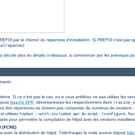
REFIX
par le chemin du répertoire d'installation. Si
PREFIX
n'est pas sp
.
cal/apache2
t décrite plus en détails ci-dessous, à commencer par les prérequis po
ivants:
stème. Si ce n'est pas le cas, ou si vous préférez ne pas utiliser les ver
depuis
Apache APR
, décompressez-les respectivement dans
/racine_s
s des répertoires ne doivent pas comporter de numéros de versions ; 
t utilisez l'option
du script
. Sur
--with-included-apr
./configure
ts pour permettre la compilation de httpd avec les versions installées
l (PCRE)
ie avec la distribution de httpd. Téléchargez le code source depuis
http