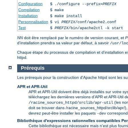
Configuration
$ ./configure --prefix=
PREFIX
Compilation
$ make
Installation
$ make install
Personnalisation
$ vi
PREFIX
/conf/apache2.conf
Test
$
PREFIX
/bin/apache2ctl -k start
NN
doit être remplacé par le numéro de version courant, et
P
d'installation prendra sa valeur par défaut, à savoir
/usr/lo
Chaque étape du processus de compilation et d'installation es
httpd.
Prérequis
Les prérequis pour la construction d'Apache httpd sont les su
APR et APR-Util
APR et APR-Util doivent être déjà installés sur votre sy
téléchargez les dernières versions d'APR et APR-Util 
(les nom
/racine_sources_httpd/srclib/apr-util
doit se trouver dans /racine_sources_httpd/srclib/apr/), e
devrez peut-être installer les paquets
correspondan
-dev
Bibliothèque d'expressions rationnelles compatibles Per
Cette bibliothèque est nécessaire mais n'est plus fourn