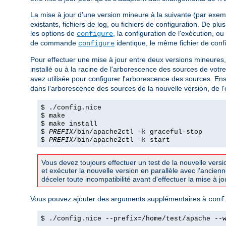
La mise à jour d'une version mineure à la suivante (par exem
existants, fichiers de log, ou fichiers de configuration. De pl
les options de
, la configuration de l'exécution, o
configure
de commande
identique, le même fichier de conf
configure
Pour effectuer une mise à jour entre deux versions mineures
installé ou à la racine de l'arborescence des sources de votr
avez utilisée pour configurer l'arborescence des sources. Ensui
dans l'arborescence des sources de la nouvelle version, de l'é
$ ./config.nice
$ make
$ make install
$
PREFIX
/bin/apache2ctl -k graceful-stop
$
PREFIX
/bin/apache2ctl -k start
Vous devez toujours effectuer un test de la nouvelle vers
et exécuter la nouvelle version en parallèle avec l'ancienn
déceler toute incompatibilité avant d'effectuer la mise à jou
Vous pouvez ajouter des arguments supplémentaires à
conf
$ ./config.nice --prefix=/home/test/apache --