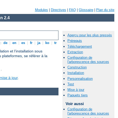
Modules
|
Directives
|
FAQ
|
Glossaire
|
Plan du site
n 2.4
Aperçu pour les plus pressés
Prérequis
s:
de
|
en
|
es
|
fr
|
ja
|
ko
|
tr
Téléchargement
ion et l'installation sous
Extraction
s plateformes, se référer à la
Configuration de
l'arborescence des sources
Construction
 .
Installation
mise à jour
.
Personnalisation
Test
Mise à jour
Paquets tiers
Voir aussi
Configuration de
l'arborescence des sources