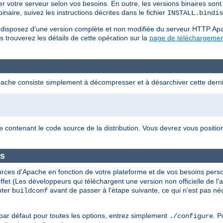
er votre serveur selon vos besoins. En outre, les versions binaires son
naire, suivez les instructions décrites dans le fichier
INSTALL.bindis
us disposez d'une version complète et non modifiée du serveur HTTP Ap
s trouverez les détails de cette opération sur la
page de téléchargemen
pache consiste simplement à décompresser et à désarchiver cette derni
e contenant le code source de la distribution. Vous devrez vous positi
es
urces d'Apache en fonction de votre plateforme et de vos besoins perso
t effet (Les développeurs qui téléchargent une version non officielle de 
uter
avant de passer à l'étape suivante, ce qui n'est pas né
buildconf
par défaut pour toutes les options, entrez simplement
. P
./configure