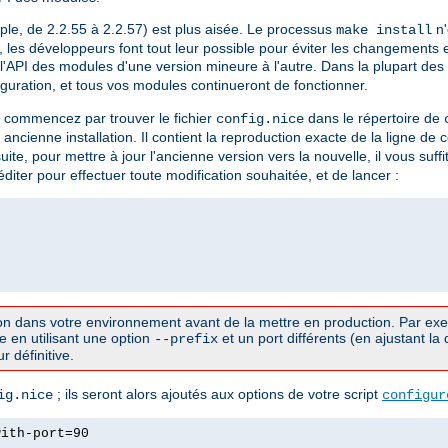
ple, de 2.2.55 à 2.2.57) est plus aisée. Le processus
n'
make install
us, les développeurs font tout leur possible pour éviter les changements
u l'API des modules d'une version mineure à l'autre. Dans la plupart des 
iguration, et tous vos modules continueront de fonctionner.
, commencez par trouver le fichier
dans le répertoire de
config.nice
e ancienne installation. Il contient la reproduction exacte de la ligne 
te, pour mettre à jour l'ancienne version vers la nouvelle, il vous suffit
diter pour effectuer toute modification souhaitée, et de lancer :
ion dans votre environnement avant de la mettre en production. Par exe
e en utilisant une option
et un port différents (en ajustant la 
--prefix
r définitive.
; ils seront alors ajoutés aux options de votre script
ig.nice
configur
with-port=90