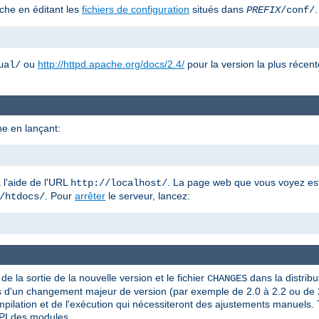
che en éditant les
fichiers de configuration
situés dans
.
PREFIX
/conf/
ou
http://httpd.apache.org/docs/2.4/
pour la version la plus récent
ual/
e en lançant:
 l'aide de l'URL
. La page web que vous voyez est 
http://localhost/
. Pour
arrêter
le serveur, lancez:
/htdocs/
e la sortie de la nouvelle version et le fichier
dans la distribu
CHANGES
Lors d'un changement majeur de version (par exemple de 2.0 à 2.2 ou de 2
ompilation et de l'exécution qui nécessiteront des ajustements manuels.
API des modules.