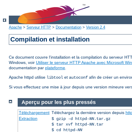
Apache
>
Serveur HTTP
>
Documentation
>
Version 2.4
Compilation et installation
Ce document couvre l'installation et la compilation du serveur HTT
Windows, voir
Utiliser le serveur HTTP Apache avec Microsoft Wi
documentation par
plateforme
.
Apache httpd utilise
et
afin de créer un enviro
libtool
autoconf
Si vous effectuez une mise à jour depuis une version mineure vers 
Aperçu pour les plus pressés
Téléchargement
Téléchargez la dernière version depuis
htt
Extraction
$ gzip -d httpd-
NN
.tar.gz
$ tar xvf httpd-
NN
.tar
$ cd httpd-
NN