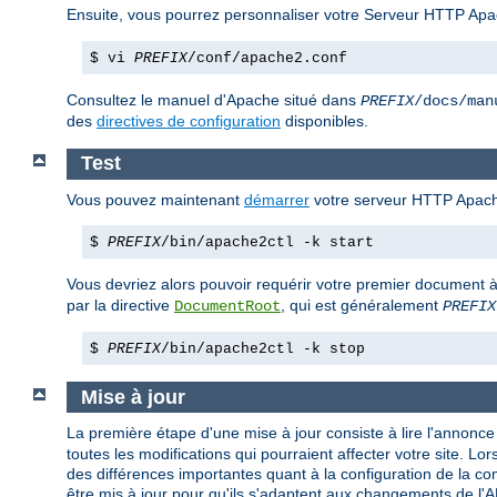
Ensuite, vous pourrez personnaliser votre Serveur HTTP Apa
$ vi
PREFIX
/conf/apache2.conf
Consultez le manuel d'Apache situé dans
PREFIX
/docs/man
des
directives de configuration
disponibles.
Test
Vous pouvez maintenant
démarrer
votre serveur HTTP Apach
$
PREFIX
/bin/apache2ctl -k start
Vous devriez alors pouvoir requérir votre premier document à
par la directive
, qui est généralement
DocumentRoot
PREFIX
$
PREFIX
/bin/apache2ctl -k stop
Mise à jour
La première étape d'une mise à jour consiste à lire l'annonce d
toutes les modifications qui pourraient affecter votre site. 
des différences importantes quant à la configuration de la c
être mis à jour pour qu'ils s'adaptent aux changements de l'