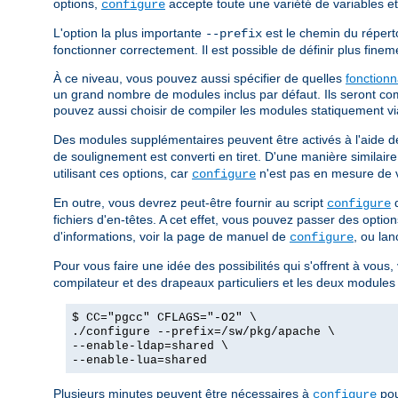
options,
accepte toute une variété de variables e
configure
L'option la plus importante
est le chemin du réperto
--prefix
fonctionner correctement. Il est possible de définir plus finemen
À ce niveau, vous pouvez aussi spécifier de quelles
fonctionn
un grand nombre de modules inclus par défaut. Ils seront com
pouvez aussi choisir de compiler les modules statiquement vi
Des modules supplémentaires peuvent être activés à l'aide de
de soulignement est converti en tiret. D'une manière similair
utilisant ces options, car
n'est pas en mesure de vo
configure
En outre, vous devrez peut-être fournir au script
d
configure
fichiers d'en-têtes. A cet effet, vous pouvez passer des opt
d'informations, voir la page de manuel de
, ou lan
configure
Pour vous faire une idée des possibilités qui s'offrent à vous
compilateur et des drapeaux particuliers et les deux modules
$ CC="pgcc" CFLAGS="-O2" \
./configure --prefix=/sw/pkg/apache \
--enable-ldap=shared \
--enable-lua=shared
Plusieurs minutes peuvent être nécessaires à
pou
configure