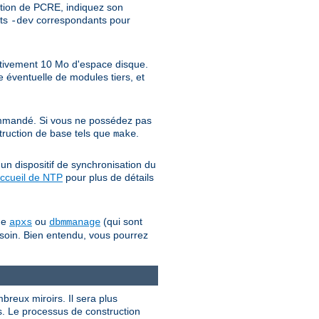
uction de PCRE, indiquez son
ets
correspondants pour
-dev
ativement 10 Mo d'espace disque.
 éventuelle de modules tiers, et
mandé. Si vous ne possédez pas
struction de base tels que
.
make
un dispositif de synchronisation du
ccueil de NTP
pour plus de détails
mme
ou
(qui sont
apxs
dbmmanage
besoin. Bien entendu, vous pourrez
ombreux miroirs. Il sera plus
s. Le processus de construction