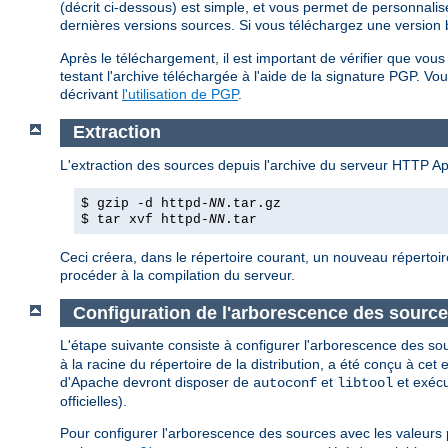
(décrit ci-dessous) est simple, et vous permet de personnalis
dernières versions sources. Si vous téléchargez une version bi
Après le téléchargement, il est important de vérifier que vo
testant l'archive téléchargée à l'aide de la signature PGP. Vou
décrivant
l'utilisation de PGP
.
Extraction
L'extraction des sources depuis l'archive du serveur HTTP A
$ gzip -d httpd-
NN
.tar.gz
$ tar xvf httpd-
NN
.tar
Ceci créera, dans le répertoire courant, un nouveau répertoir
procéder à la compilation du serveur.
Configuration de l'arborescence des sourc
L'étape suivante consiste à configurer l'arborescence des so
à la racine du répertoire de la distribution, a été conçu à ce
d'Apache devront disposer de
et
et exéc
autoconf
libtool
officielles).
Pour configurer l'arborescence des sources avec les valeurs 