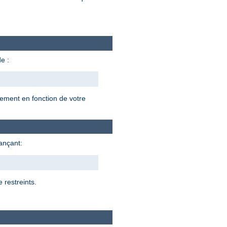
e :
lement en fonction de votre
lançant:
 restreints.