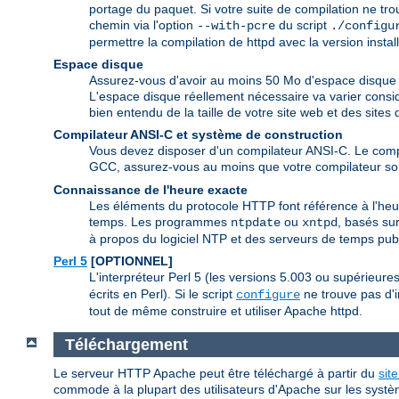
portage du paquet. Si votre suite de compilation ne tr
chemin via l'option
du script
--with-pcre
./configu
permettre la compilation de httpd avec la version insta
Espace disque
Assurez-vous d'avoir au moins 50 Mo d'espace disque d
L'espace disque réellement nécessaire va varier consid
bien entendu de la taille de votre site web et des site
Compilateur ANSI-C et système de construction
Vous devez disposer d'un compilateur ANSI-C. Le com
GCC, assurez-vous au moins que votre compilateur soi
Connaissance de l'heure exacte
Les éléments du protocole HTTP font référence à l'heur
temps. Les programmes
ou
, basés sur
ntpdate
xntpd
à propos du logiciel NTP et des serveurs de temps publ
Perl 5
[OPTIONNEL]
L'interpréteur Perl 5 (les versions 5.003 ou supérieur
écrits en Perl). Si le script
ne trouve pas d'i
configure
tout de même construire et utiliser Apache httpd.
Téléchargement
Le serveur HTTP Apache peut être téléchargé à partir du
sit
commode à la plupart des utilisateurs d'Apache sur les systè