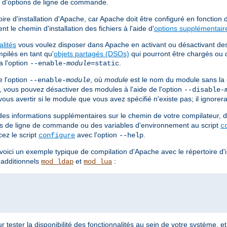
t d'options de ligne de commande.
ire d'installation d'Apache, car Apache doit être configuré en fonction
t le chemin d'installation des fichiers à l'aide d'
options supplémentair
alités
vous voulez disposer dans Apache en activant ou désactivant d
pilés en tant qu'
objets partagés (DSOs)
qui pourront être chargés ou 
a l'option
.
--enable-
module
=static
 l'option
, où
module
est le nom du module sans la
--enable-
module
e, vous pouvez désactiver des modules à l'aide de l'option
--disable-
us avertir si le module que vous avez spécifié n'existe pas; il ignorera
es informations supplémentaires sur le chemin de votre compilateur, d
ions de ligne de commande ou des variables d'environnement au script
c
cez le script
avec l'option
.
configure
--help
, voici un exemple typique de compilation d'Apache avec le répertoire d'i
 additionnels
et
:
mod_ldap
mod_lua
r tester la disponibilité des fonctionnalités au sein de votre système, et