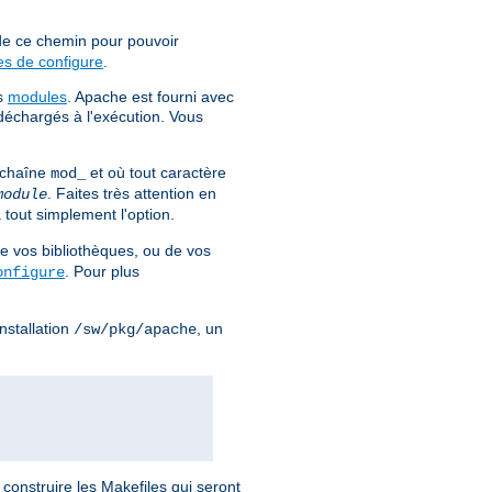
 de ce chemin pour pouvoir
es de configure
.
es
modules
. Apache est fourni avec
déchargés à l'exécution. Vous
 chaîne
et où tout caractère
mod_
. Faites très attention en
module
 tout simplement l'option.
e vos bibliothèques, ou de vos
. Pour plus
onfigure
nstallation
, un
/sw/pkg/apache
 construire les Makefiles qui seront