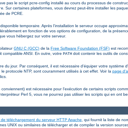
ouve pas le script pcre-config installé au cours du processus de constr
. Sur certaines plateformes, vous devrez peut-être installer les paqu
re
llée de PCRE.
isponible temporaire. Après l'installation le serveur occupe approxim
érablement en fonction de vos options de configuration, de la présence
s que vous hébergez sur votre serveur.
pilateur
GNU C (GCC)
de la
Free Software Foundation (FSF)
est recom
t compatible ANSI. En outre, votre
doit contenir les outils de con
PATH
e du jour. Par conséquent, il est nécessaire d'équiper votre système d'
 le protocole NTP, sont couramment utilisés à cet effet. Voir la
page d'a
ics.
es conviennent) est nécessaire pour l'exécution de certains scripts co
nterpréteur Perl 5, vous ne pourrez pas utiliser les scripts qui en ont 
e de téléchargement du serveur HTTP Apache
, qui fournit la liste de n
mes UNIX ou similaires de télécharger et de compiler la version source