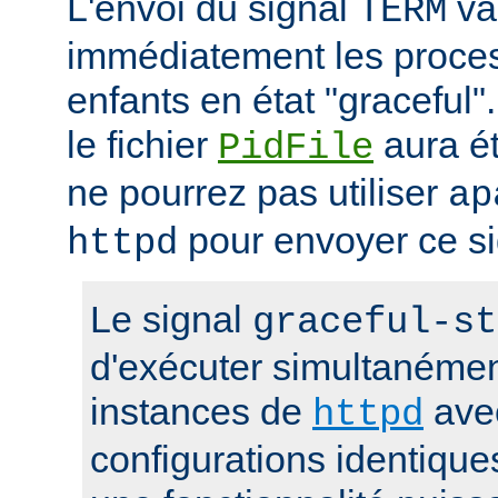
L'envoi du signal
va 
TERM
immédiatement les proces
enfants en état "gracefu
le fichier
aura é
PidFile
ne pourrez pas utiliser
ap
pour envoyer ce si
httpd
Le signal
graceful-st
d'exécuter simultanémen
instances de
ave
httpd
configurations identique