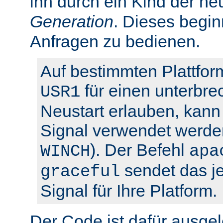
ihn durch ein Kind der ne
Generation
. Dieses begin
Anfragen zu bedienen.
Auf bestimmten Plattfor
für einen unterbre
USR1
Neustart erlauben, kann 
Signal verwendet werden
). Der Befehl
WINCH
apa
sendet das je
graceful
Signal für Ihre Platform.
Der Code ist dafür ausgel