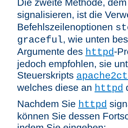
Die zweite Methode, de
signalisieren, ist die Ve
Befehlszeilenoptionen
st
, wie unten be
graceful
Argumente des
-P
httpd
jedoch empfohlen, sie u
Steuerskripts
apache2ct
welches diese an
d
httpd
Nachdem Sie
sign
httpd
können Sie dessen Fortsc
indem Sie eingeben: