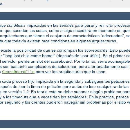
a.
ace conditions
implicadas en las señales para parar y reiniciar proceso
en que suceden las cosas, como si algo sucediera en momento en que 
rquitecturas que tienen el conjunto de características "adecuadas", s
a que todavía existen race conditions en algunas arquitecturas.
 existe la posibilidad de que se corrompan los scoreboards. Esto pued
ror "long lost child came home!" (después de usar
). En el primer c
USR1
servidor pierde un slot del scoreboard. Por lo tanto, sería aconsejable 
s son bastante complicados de solucionar, pero afortunadamente casi 
va
para ver las arquitecturas que la usan.
ScoreBoardFile
n cada proceso hijo implicada en la segunda y subsiguientes peticion
spués de leer la línea de petición pero antes de leer cualquiera de la
la en versión 1.2. En teoria esto no debe suponer ningún problema porq
 a los timeouts que a veces dan los servidores. En la practica, parec
por segundo y los clientes pudieron navegar sin problemas por el sitio 