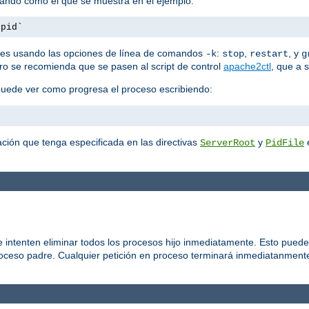
mando como el que se muestra en el ejemplo:
.pid`
es usando las opciones de línea de comandos
:
,
, y
-k
stop
restart
g
ero se recomienda que se pasen al script de control
apache2ctl
, que a 
puede ver como progresa el proceso escribiendo:
ción que tenga especificada en las directivas
y
e
ServerRoot
PidFile
 intenten eliminar todos los procesos hijo inmediatamente. Esto puede
roceso padre. Cualquier petición en proceso terminará inmediatanmente,