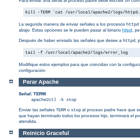
Para enviar una señal al proceso padre debe escribir un co
kill -TERM `cat /usr/local/apache2/logs/httpd
La segunda manera de enviar señales a los procesos
httpd
abajo. Estas opciones se le pueden pasar al binario
httpd
, p
Después de haber enviado las señales que desee a
, 
httpd
tail -f /usr/local/apache2/logs/error_log
Modifique estos ejemplos para que coincidan con la configura
configuración.
Parar Apache
Señal: TERM
apache2ctl -k stop
Enviar las señales
o
al proceso padre hace que se
TERM
stop
que hayan terminado todos los procesos hijo, terminará el p
atendida.
Reinicio Graceful