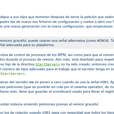
ndique
a sus hijos que terminen después de servir la petición que est
 padre lee de nuevo sus ficheros de configuración y vuelve a abrir sus 
 de una nueva
generación
con la nueva configuración, que empeciezan a
einicios graceful, puede usarse una señal alternativa (como
). 
WINCH
señal adecuada para su plataforma.
ctiva de control de procesos de los MPM, así como para que el númer
dos durante el proceso de reinicio. Aún más, está diseñado para respeta
o hijo de la directiva
no ha sido creado, entonces crea 
StartServers
 el número de hijos adecuado para el trabajo que el servidor tenga en
a
.
StartServers
ticas del servidor
no
se ponen a cero cuando se usa la señal
. A
USR1
evas peticiones (que se pondrán en cola por el sistema operativo, de 
hacer esto, tiene que guardar el
scoreboard
usado para llevar el regist
están todavía sirviendo peticiones previas al reinicio graceful.
un log de rotación usando
sepa con seguridad que todos los hijos
USR1