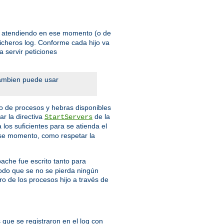
én atendiendo en ese momento (o de
ficheros log. Conforme cada hijo va
 servir peticiones
Tambien puede usar
o de procesos y hebras disponibles
r la directiva
de la
StartServers
los suficientes para se atienda el
 ese momento, como respetar la
pache fue escrito tanto para
modo que se no se pierda ningún
ro de los procesos hijo a través de
 que se registraron en el log con