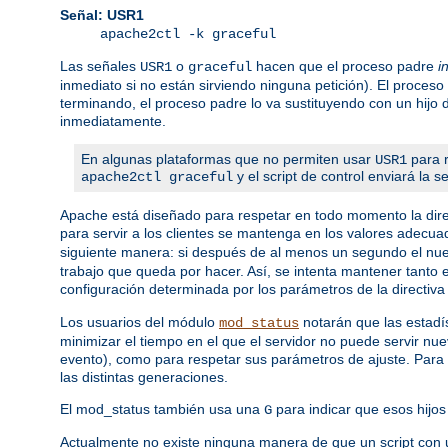
Señal: USR1
apache2ctl -k graceful
Las señales
o
hacen que el proceso padre
i
USR1
graceful
inmediato si no están sirviendo ninguna petición). El proceso
terminando, el proceso padre lo va sustituyendo con un hijo
inmediatamente.
En algunas plataformas que no permiten usar
para r
USR1
y el script de control enviará la 
apache2ctl graceful
Apache está diseñado para respetar en todo momento la dire
para servir a los clientes se mantenga en los valores adecua
siguiente manera: si después de al menos un segundo el nuev
trabajo que queda por hacer. Así, se intenta mantener tanto
configuración determinada por los parámetros de la directiv
Los usuarios del módulo
notarán que las estadís
mod_status
minimizar el tiempo en el que el servidor no puede servir nu
evento), como para respetar sus parámetros de ajuste. Para 
las distintas generaciones.
El mod_status también usa una
para indicar que esos hijos 
G
Actualmente no existe ninguna manera de que un script con 