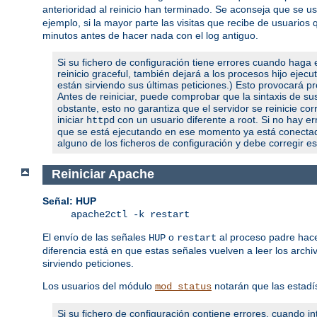
anterioridad al reinicio han terminado. Se aconseja que se 
ejemplo, si la mayor parte las visitas que recibe de usuari
minutos antes de hacer nada con el log antiguo.
Si su fichero de configuración tiene errores cuando haga e
reinicio graceful, también dejará a los procesos hijo ejec
están sirviendo sus últimas peticiones.) Esto provocará pro
Antes de reiniciar, puede comprobar que la sintaxis de s
obstante, esto no garantiza que el servidor se reinicie c
iniciar
con un usuario diferente a root. Si no hay err
httpd
que se está ejecutando en ese momento ya está conectado 
alguno de los ficheros de configuración y debe corregir es
Reiniciar Apache
Señal: HUP
apache2ctl -k restart
El envío de las señales
o
al proceso padre hace
HUP
restart
diferencia está en que estas señales vuelven a leer los archi
sirviendo peticiones.
Los usuarios del módulo
notarán que las estadí
mod_status
Si su fichero de configuración contiene errores, cuando int