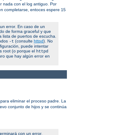
 nada con el log antiguo. Por
 en completarse, entoces espere 15
 un error. En caso de un
ndo de forma graceful y que
la lista de puertos de escucha.
andos
(consulte
httpd
). No
-t
figuración, puede intentar
es root (o porque el
httpd
uro que hay algún error en
 para eliminar el proceso padre. La
uevo conjunto de hijos y se continúa
terminará con un error.