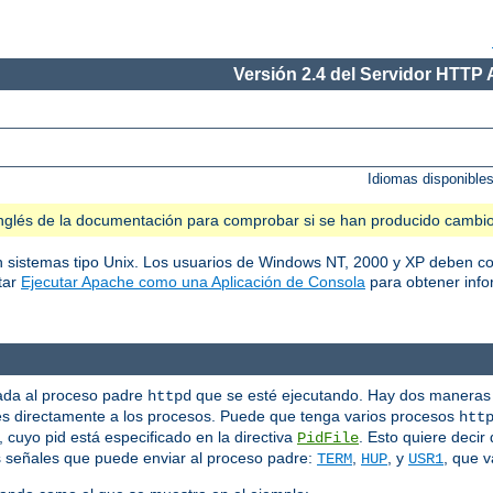
Versión 2.4 del Servidor HTTP
Idiomas disponible
n inglés de la documentación para comprobar si se han producido cambi
en sistemas tipo Unix. Los usuarios de Windows NT, 2000 y XP deben co
tar
Ejecutar Apache como una Aplicación de Consola
para obtener info
iada al proceso padre
que se esté ejecutando. Hay dos maneras 
httpd
s directamente a los procesos. Puede que tenga varios procesos
htt
cuyo pid está especificado en la directiva
. Esto quiere decir
PidFile
s señales que puede enviar al proceso padre:
,
, y
, que v
TERM
HUP
USR1