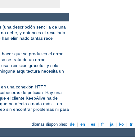
s (una descripción sencilla de una
no debe, y entonces el resultado
e han eliminado tantas race
e hacer que se produzca el error
aso se trata de un error
usar reinicios graceful, y solo
ninguna arquitectura necesita un
es en una conexión HTTP
s cebeceras de petición. Hay una
ue el cliente KeepAlive ha de
e que no afecta a nada más -- en
web sin encontrar problemas ni para
Idiomas disponibles:
de
|
en
|
es
|
fr
|
ja
|
ko
|
tr