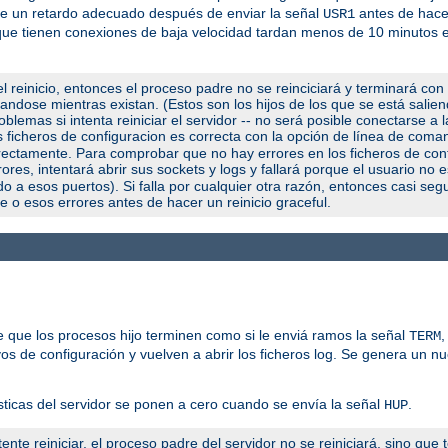
use un retardo adecuado después de enviar la señal
antes de hacer
USR1
os que tienen conexiones de baja velocidad tardan menos de 10 minutos
l reinicio, entonces el proceso padre no se reinciciará y terminará con
utandose mientras existan. (Estos son los hijos de los que se está salie
blemas si intenta reiniciar el servidor -- no será posible conectarse a 
us ficheros de configuracion es correcta con la opción de línea de com
orrectamente. Para comprobar que no hay errores en los ficheros de con
ores, intentará abrir sus sockets y logs y fallará porque el usuario no 
a esos puertos). Si falla por cualquier otra razón, entonces casi seg
e o esos errores antes de hacer un reinicio graceful.
 que los procesos hijo terminen como si le enviá ramos la señal
,
TERM
vos de configuración y vuelven a abrir los ficheros log. Se genera un n
sticas del servidor se ponen a cero cuando se envía la señal
.
HUP
ente reiniciar, el proceso padre del servidor no se reiniciará, sino que 