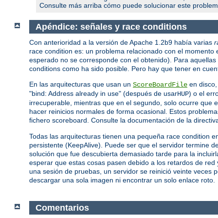
Consulte más arriba cómo puede solucionar este problem
Apéndice: señales y race conditions
Con anterioridad a la versión de Apache 1.2b9 había varias
r
race condition es: un problema relacionado con el momento 
esperado no se corresponde con el obtenido). Para aquellas a
conditions como ha sido posible. Pero hay que tener en cuent
En las arquitecturas que usan un
en disco,
ScoreBoardFile
"bind: Address already in use" (después de usar
) o el er
HUP
irrecuperable, mientras que en el segundo, solo ocurre que el 
hacer reinicios normales de forma ocasional. Estos problema
fichero scoreboard. Consulte la documentación de la directi
Todas las arquitecturas tienen una pequeña race condition e
persistente (KeepAlive). Puede ser que el servidor termine de
solución que fue descubierta demasiado tarde para la incluir
esperar que estas cosas pasen debido a los retardos de red y
una sesión de pruebas, un servidor se reinició veinte veces 
descargar una sola imagen ni encontrar un solo enlace roto.
Comentarios