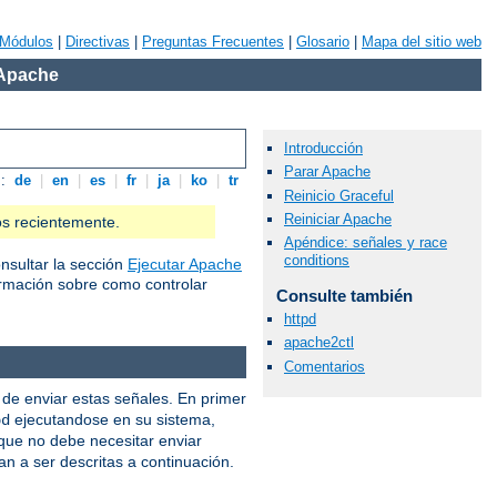
Módulos
|
Directivas
|
Preguntas Frecuentes
|
Glosario
|
Mapa del sitio web
 Apache
Introducción
Parar Apache
s:
de
|
en
|
es
|
fr
|
ja
|
ko
|
tr
Reinicio Graceful
Reiniciar Apache
os recientemente.
Apéndice: señales y race
conditions
nsultar la sección
Ejecutar Apache
rmación sobre como controlar
Consulte también
httpd
apache2ctl
Comentarios
de enviar estas señales. En primer
ejecutandose en su sistema,
pd
 que no debe necesitar enviar
an a ser descritas a continuación.