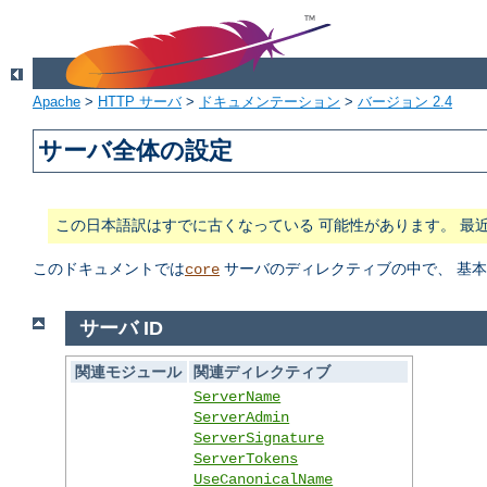
Apache
>
HTTP サーバ
>
ドキュメンテーション
>
バージョン 2.4
サーバ全体の設定
この日本語訳はすでに古くなっている 可能性があります。 最
このドキュメントでは
サーバのディレクティブの中で、 基
core
サーバ ID
関連モジュール
関連ディレクティブ
ServerName
ServerAdmin
ServerSignature
ServerTokens
UseCanonicalName