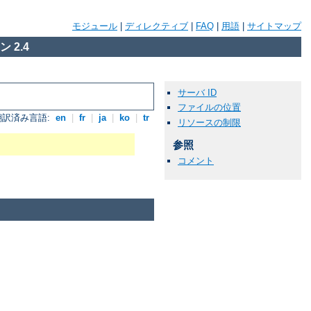
モジュール
|
ディレクティブ
|
FAQ
|
用語
|
サイトマップ
 2.4
サーバ ID
ファイルの位置
翻訳済み言語:
en
|
fr
|
ja
|
ko
|
tr
リソースの制限
参照
コメント