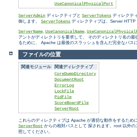
UseCanonicalPhysicalPort
ディレクティブと
ディレクティ
ServerAdmin
ServerTokens
御します。
ディレクティブは、Server H
ServerTokens
,
,
ServerName
UseCanonicalName
UseCanonicalPhysical
アントがディレクトリを要求して、 そのディレクトリ名の最
るために、 Apache は最後のスラッシュを含んだ完全なパ
ファイルの位置
関連モジュール
関連ディレクティブ
CoreDumpDirectory
DocumentRoot
ErrorLog
LockFile
PidFile
ScoreBoardFile
ServerRoot
これらのディレクティブは Apache が適切な動作をするた
からの相対パスとして 探されます。root 以
ServerRoot
照してください。