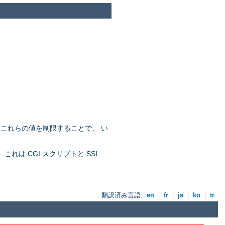
。これらの値を制限することで、 い
れは CGI スクリプトと SSI
翻訳済み言語:
en
|
fr
|
ja
|
ko
|
tr