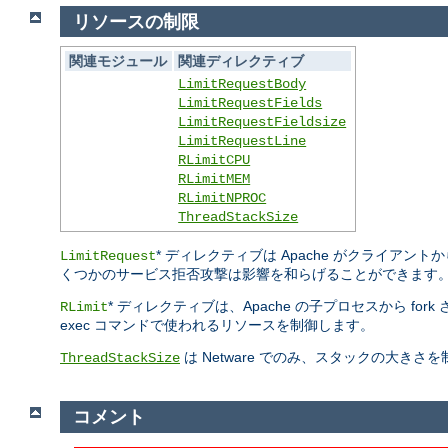
リソースの制限
関連モジュール
関連ディレクティブ
LimitRequestBody
LimitRequestFields
LimitRequestFieldsize
LimitRequestLine
RLimitCPU
RLimitMEM
RLimitNPROC
ThreadStackSize
* ディレクティブは Apache がクライ
LimitRequest
くつかのサービス拒否攻撃は影響を和らげることができます
* ディレクティブは、Apache の子プロセスから fo
RLimit
exec コマンドで使われるリソースを制御します。
は Netware でのみ、スタックの大き
ThreadStackSize
コメント