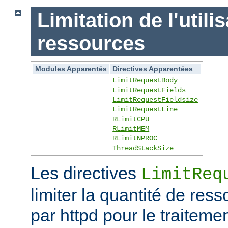
Limitation de l'utili
ressources
Modules Apparentés
Directives Apparentées
LimitRequestBody
LimitRequestFields
LimitRequestFieldsize
LimitRequestLine
RLimitCPU
RLimitMEM
RLimitNPROC
ThreadStackSize
Les directives
LimitReq
limiter la quantité de r
par httpd pour le traitem