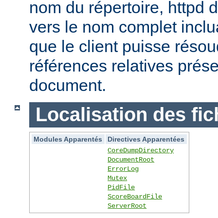
nom du répertoire, httpd do
vers le nom complet inclua
que le client puisse réso
références relatives prés
document.
Localisation des fic
Modules Apparentés
Directives Apparentées
CoreDumpDirectory
DocumentRoot
ErrorLog
Mutex
PidFile
ScoreBoardFile
ServerRoot