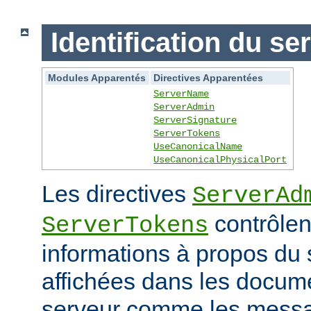
Identification du se
Modules Apparentés
Directives Apparentées
ServerName
ServerAdmin
ServerSignature
ServerTokens
UseCanonicalName
UseCanonicalPhysicalPort
Les directives
ServerAd
contrôlen
ServerTokens
informations à propos du 
affichées dans les docum
serveur comme les messag