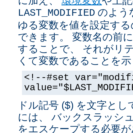
に加え、
環境変数
や上記
のような
LAST_MODIFIED
ゆる変数を値を設定する
できます。 変数名の前にド
することで、 それがリ
くて変数であることを示
<!--#set var="modif
value="$LAST_MODIFI
ドル記号 ($) を文字と
には、 バックスラッシ
をエスケープする必要が