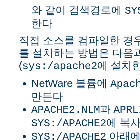
와 같이 검색경로에
SY
한다
직접 소스를 컴파일한 경우 
를 설치하는 방법은 다음
(
에 설치한
sys:/apache2
NetWare 볼륨에
Apac
만든다
과
APACHE2.NLM
APRL
에 복
SYS:/APACHE2
아래
SYS:/APACHE2