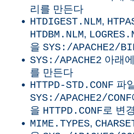
리를 만든다
,
HTDIGEST.NLM
HTPA
,
HTDBM.NLM
LOGRES.
을
SYS:/APACHE2/BI
아래
SYS:/APACHE2
를 만든다
파
HTTPD-STD.CONF
SYS:/APACHE2/CONF
을
로 변
HTTPD.CONF
,
MIME.TYPES
CHARSE