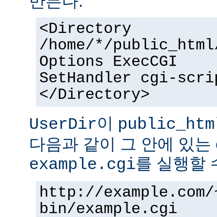
만든다.
<Directory
/home/*/public_html
Options ExecCGI
SetHandler cgi-scri
</Directory>
이
UserDir
public_htm
다음과 같이 그 안에 있는 
를 실행할 
example.cgi
http://example.com/
bin/example.cgi