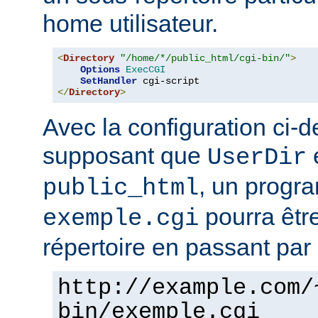
home utilisateur.
<
Directory
"/home/*/public_html/cgi-bin/"
>
Options
ExecCGI
SetHandler
</
Directory
>
Avec la configuration ci-d
supposant que
e
UserDir
, un prog
public_html
pourra êtr
exemple.cgi
répertoire en passant par 
http://example.com/
bin/exemple.cgi