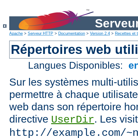
Serveu
Apache
>
Serveur HTTP
>
Documentation
>
Version 2.4
>
Recettes et t
Répertoires web util
Langues Disponibles:
e
Sur les systèmes multi-utili
permettre à chaque utilisate
web dans son répertoire hom
directive
. Les vis
UserDir
http://example.com/~