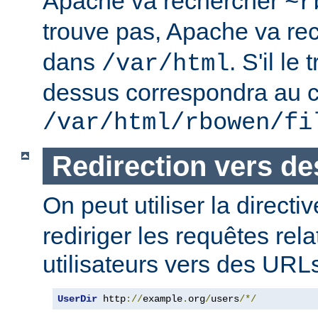
Apache va rechercher
~r
trouve pas, Apache va re
dans
. S'il le
/var/html
dessus correspondra au c
/var/html/rbowen/fi
Redirection vers d
On peut utiliser la directi
rediriger les requêtes rel
utilisateurs vers des URL
UserDir
 http
://
example
.
org
/
users
/*/