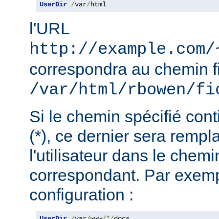
UserDir
/
var
/
html
l'URL
http://example.com/
correspondra au chemin f
/var/html/rbowen/fi
Si le chemin spécifié cont
(*), ce dernier sera remp
l'utilisateur dans le chemi
correspondant. Par exemp
configuration :
UserDir
/
var
/
www
/*/
docs