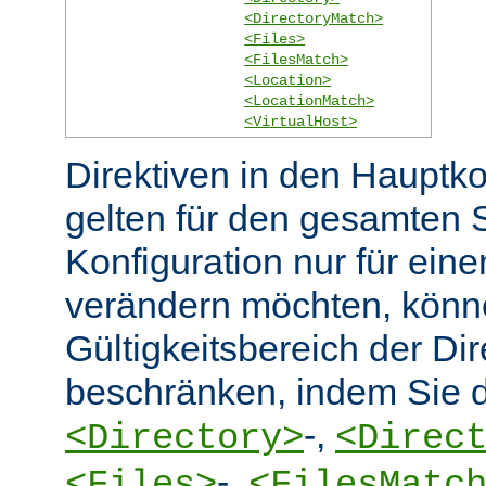
<DirectoryMatch>
<Files>
<FilesMatch>
<Location>
<LocationMatch>
<VirtualHost>
Direktiven in den Hauptko
gelten für den gesamten 
Konfiguration nur für eine
verändern möchten, könn
Gültigkeitsbereich der Dir
beschränken, indem Sie d
-,
<Directory>
<Direc
-,
<Files>
<FilesMatc