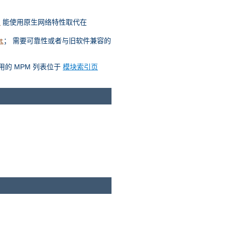
能使用原生网络特性取代在
t
； 需要可靠性或者与旧软件兼容的
t
用的 MPM 列表位于
模块索引页