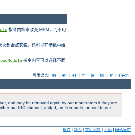
指令内容来改变 MPM，而不用
ule
 模块都会被安装。还可以在参数中给
指令内容可以选择不同
LoadModule
可用语言:
de
|
en
|
es
|
fr
|
ja
|
ko
|
tr
|
zh-cn
ver, and may be removed again by our moderators if they are
ither our IRC channel, #httpd, on Freenode, or sent to our
模块
|
指令
|
常见问题
|
术语
|
网站导航