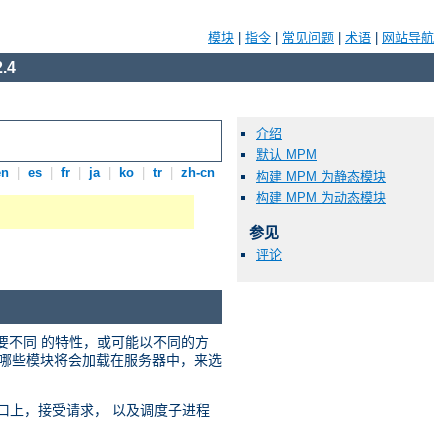
模块
|
指令
|
常见问题
|
术语
|
网站导航
.4
介绍
默认 MPM
en
|
es
|
fr
|
ja
|
ko
|
tr
|
zh-cn
构建 MPM 为静态模块
构建 MPM 为动态模块
参见
评论
需要不同 的特性，或可能以不同的方
选择哪些模块将会加载在服务器中，来选
络端口上，接受请求， 以及调度子进程