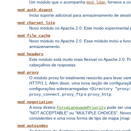
Um módulo que o acompanha
, fornece a c
mod_ldap
mod_auth_digest
Inclui suporte adicional para armazenamento de sess
mod_charset_lite
Novo módulo no Apache 2.0. Este modo experimental pe
mod_file_cache
Novo módulo no Apache 2.0. Esse módulo inclui a fun
armazenamento.
mod_headers
Este módulo está muito mais flexível no Apache 2.0. 
cabeçalhos de respostas.
mod_proxy
O módulo proxy foi totalmente reescrito para levar van
HTTP/1.1. Além disso, uma nova seção de configuraç
configurações sobrecarregadas
<Directory "proxy
,
e
.
proxy_connect
proxy_ftp
proxy_http
mod_negotiation
A nova diretriz
pode ser usa
ForceLanguagePriority
"NOT ACCEPTABLE" ou "MULTIPLE CHOICES". Novos algo
consistentes e uma nova forma de tipo de mapa (map 
mod_autoindex