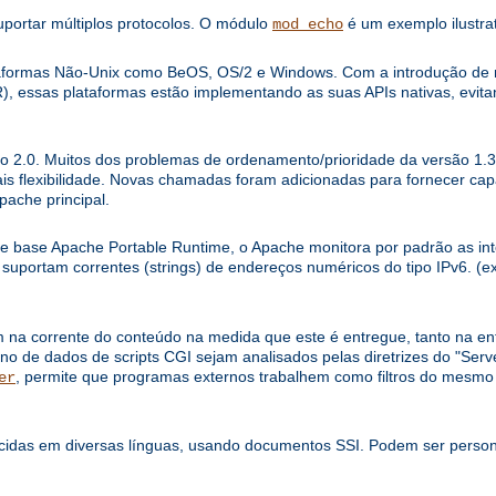
uportar múltiplos protocolos. O módulo
é um exemplo ilustrat
mod_echo
ataformas Não-Unix como BeOS, OS/2 e Windows. Com a introdução d
), essas plataformas estão implementando as suas APIs nativas, evi
o 2.0. Muitos dos problemas de ordenamento/prioridade da versão 1.3 
is flexibilidade. Novas chamadas foram adicionadas para fornecer ca
pache principal.
de base Apache Portable Runtime, o Apache monitora por padrão as int
, suportam correntes (strings) de endereços numéricos do tipo IPv6. (ex
m na corrente do conteúdo na medida que este é entregue, tanto na e
no de dados de scripts CGI sejam analisados pelas diretrizes do "Serve
, permite que programas externos trabalhem como filtros do mesm
er
idas em diversas línguas, usando documentos SSI. Podem ser persona