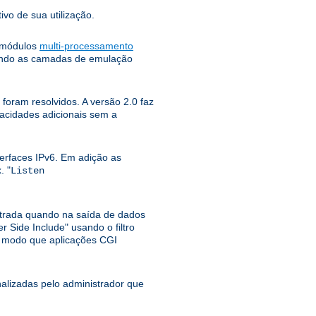
ivo de sua utilização.
e módulos
multi-processamento
tando as camadas de emulação
foram resolvidos. A versão 2.0 faz
pacidades adicionais sem a
erfaces IPv6. Em adição as
. "
Listen
ntrada quando na saída de dados
r Side Include" usando o filtro
o modo que aplicações CGI
lizadas pelo administrador que