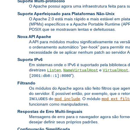
Suporte Multi-protocolo
O Apache possui agora uma infraestrutura feita para s
Suporte Aperfeiçoado para Plataformas Não-Unix
O Apache 2.0 está mais rápido e mais estável em pl
(MPMs) específicos e a Apache Portable Runtime (APR
POSIX que se mostravam lentas e defeituosas.
Nova API Apache
A API para módulos mudou significativamente na versã
o ordenamento automático "per-hook" para permitir ma
necessidade de se aplicar nenhum patch ao servidor A
Suporte IPv6
Em sistemas onde o IPv6 é suportado pela biblioteca 
diretrizes
,
e
Listen
NameVirtualHost
VirtualHost
").
[2001:db8::1]:8080
Filtrando
Os módulos do Apache agora são feito filtros que age
do servidor. É possível então, por exemplo, que o retor
do
. O módulo
INCLUDES
mod_include
mod_ext_filt
funcionam como manipuladores.
Respostas de Erro Multi-linguais
Mensagens de erro para o navegador agora são fornec
desejar definir seus próprios padrões.
Configuração Simplificada