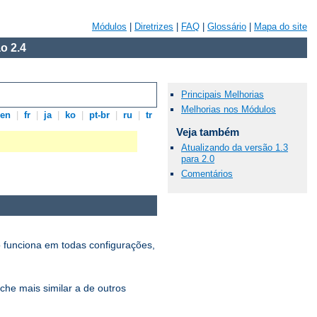
Módulos
|
Diretrizes
|
FAQ
|
Glossário
|
Mapa do site
o 2.4
Principais Melhorias
Melhorias nos Módulos
en
|
fr
|
ja
|
ko
|
pt-br
|
ru
|
tr
Veja também
Atualizando da versão 1.3
para 2.0
Comentários
 funciona em todas configurações,
che mais similar a de outros