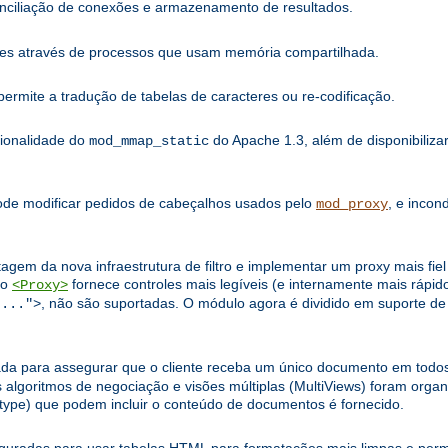
onciliação de conexões e armazenamento de resultados.
ões através de processos que usam memória compartilhada.
rmite a tradução de tabelas de caracteres ou re-codificação.
cionalidade do
do Apache 1.3, além de disponibilizar
mod_mmap_static
Pode modificar pedidos de cabeçalhos usados pelo
, e incon
mod_proxy
tagem da nova infraestrutura de filtro e implementar um proxy mais fi
ão
fornece controles mais legíveis (e internamente mais rápido
<Proxy>
, não são suportadas. O módulo agora é dividido em suporte de 
:...">
da para assegurar que o cliente receba um único documento em todos
ritmos de negociação e visões múltiplas (MultiViews) foram organi
type) que podem incluir o conteúdo de documentos é fornecido.