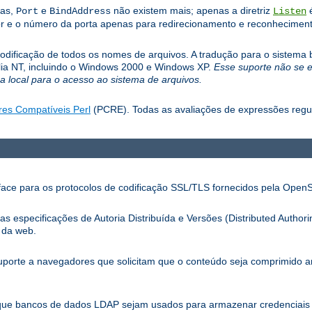
las,
e
não existem mais; apenas a diretriz
é
Port
BindAddress
Listen
r e o número da porta apenas para redirecionamento e reconhecimento
dificação de todos os nomes de arquivos. A tradução para o sistema b
mília NT, incluindo o Windows 2000 e Windows XP.
Esse suporte não se 
 local para o acesso ao sistema de arquivos.
res Compatíveis Perl
(PCRE). Todas as avaliações de expressões reg
ace para os protocolos de codificação SSL/TLS fornecidos pela Open
especificações de Autoria Distribuída e Versões (Distributed Authori
 da web.
porte a navegadores que solicitam que o conteúdo seja comprimido 
que bancos de dados LDAP sejam usados para armazenar credenciais 