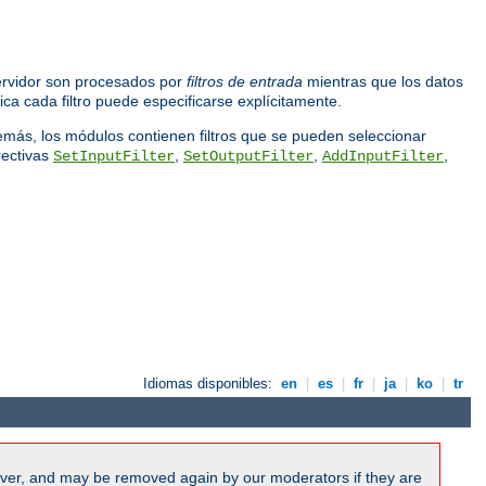
servidor son procesados por
filtros de entrada
mientras que los datos
lica cada filtro puede especificarse explícitamente.
demás, los módulos contienen filtros que se pueden seleccionar
rectivas
,
,
,
SetInputFilter
SetOutputFilter
AddInputFilter
Idiomas disponibles:
en
|
es
|
fr
|
ja
|
ko
|
tr
ver, and may be removed again by our moderators if they are