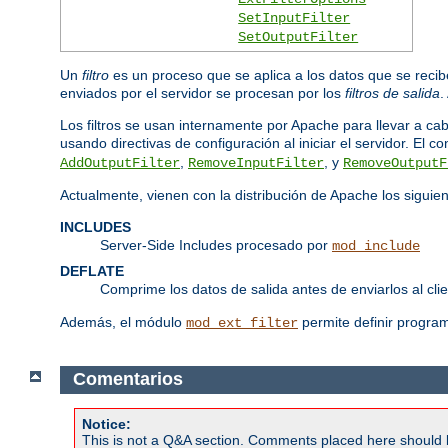
SetInputFilter
SetOutputFilter
Un
filtro
es un proceso que se aplica a los datos que se recibe
enviados por el servidor se procesan por los
filtros de salida
.
Los filtros se usan internamente por Apache para llevar a ca
usando directivas de configuración al iniciar el servidor. El c
,
, y
AddOutputFilter
RemoveInputFilter
RemoveOutputF
Actualmente, vienen con la distribución de Apache los siguient
INCLUDES
Server-Side Includes procesado por
mod_include
DEFLATE
Comprime los datos de salida antes de enviarlos al cl
Además, el módulo
permite definir program
mod_ext_filter
Comentarios
Notice:
This is not a Q&A section. Comments placed here should 