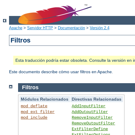
Apache
>
Servidor HTTP
>
Documentación
>
Versión 2.4
Filtros
Esta traducción podría estar obsoleta. Consulte la versión e
Este documento describe cómo usar filtros en Apache.
Filtros
Módulos Relacionados
Directivas Relacionadas
mod_deflate
AddInputFilter
mod_ext_filter
AddOutputFilter
mod_include
RemoveInputFilter
RemoveOutputFilter
ExtFilterDefine
ExtFilterOptions