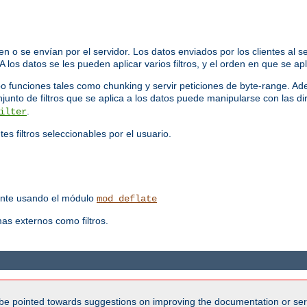
n o se envían por el servidor. Los datos enviados por los clientes al 
 A los datos se les pueden aplicar varios filtros, y el orden en que se ap
bo funciones tales como chunking y servir peticiones de byte-range. A
onjunto de filtros que se aplica a los datos puede manipularse con las di
.
ilter
es filtros seleccionables por el usuario.
iente usando el módulo
mod_deflate
as externos como filtros.
be pointed towards suggestions on improving the documentation or ser