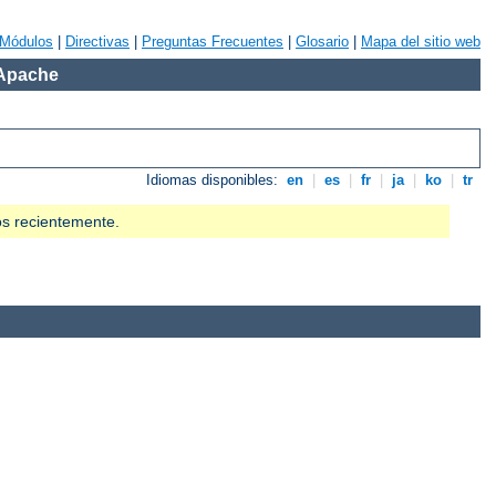
Módulos
|
Directivas
|
Preguntas Frecuentes
|
Glosario
|
Mapa del sitio web
 Apache
Idiomas disponibles:
en
|
es
|
fr
|
ja
|
ko
|
tr
os recientemente.